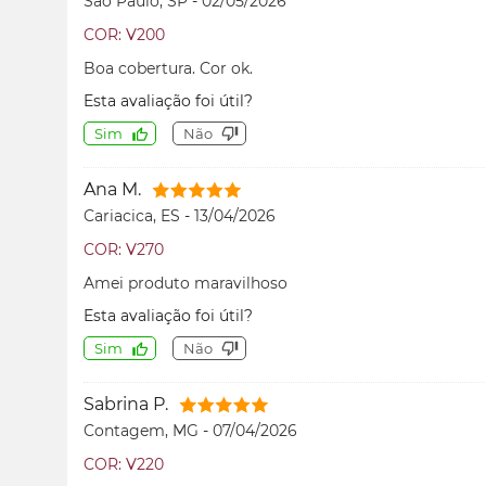
São Paulo, SP
-
02/05/2026
COR: V200
Boa cobertura. Cor ok.
Esta avaliação foi útil?
Sim
Não
Ana M.
Cariacica, ES
-
13/04/2026
COR: V270
Amei produto maravilhoso
Esta avaliação foi útil?
Sim
Não
Sabrina P.
Contagem, MG
-
07/04/2026
COR: V220