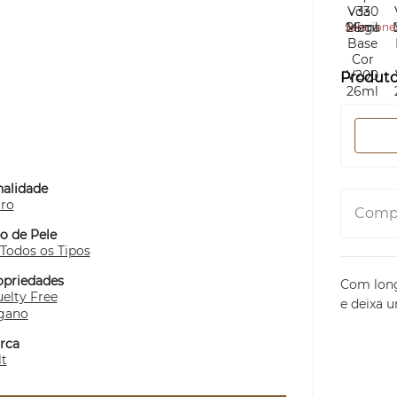
Selecione 
Produt
nalidade
aro
Compa
o de Pele
 Todos os Tipos
opriedades
Com long
elty Free
e deixa 
gano
rca
lt