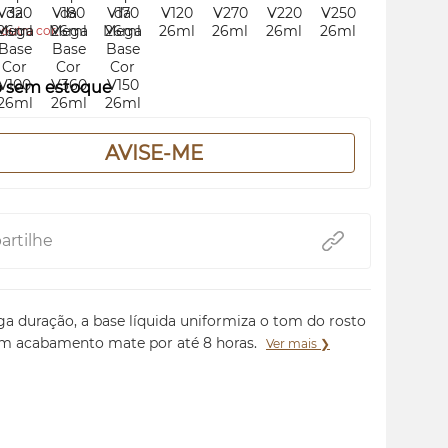
outra cor.
o sem estoque
AVISE-ME
rtilhe
a duração, a base líquida uniformiza o tom do rosto
um acabamento mate por até 8 horas.
Ver mais ❯