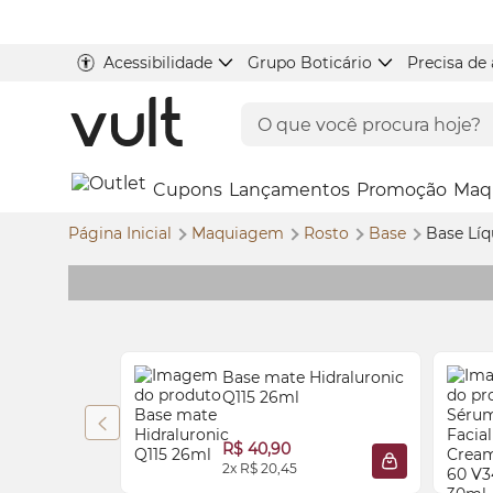
Acessibilidade
Grupo Boticário
Precisa de
Cupons
Lançamentos
Promoção
Maq
Página Inicial
Maquiagem
Rosto
Base
Base Lí
Base mate Hidraluronic
Q115 26ml
R$ 40,90
2x R$ 20,45
ADICIONAR À