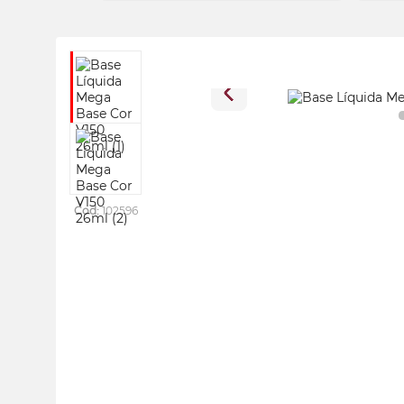
Cod:
102596