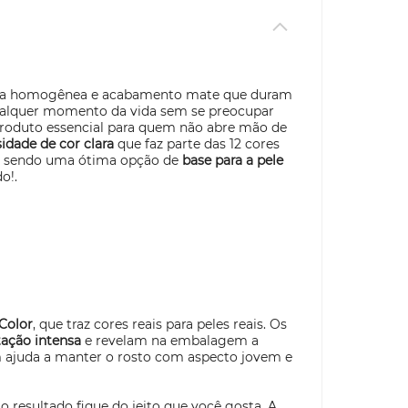
ura homogênea e acabamento mate que duram
 qualquer momento da vida sem se preocupar
roduto essencial para quem não abre mão de
idade de cor clara
que faz parte das 12 cores
, sendo uma ótima opção de
base para a pele
o!.
Color
, que traz cores reais para peles reais. Os
ação intensa
e revelam na embalagem a
 ajuda a manter o rosto com aspecto jovem e
o resultado fique do jeito que você gosta. A