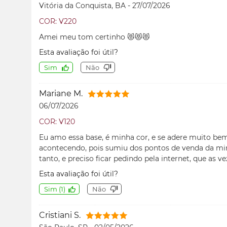
Vitória da Conquista, BA
-
27/07/2026
COR: V220
Amei meu tom certinho 😻😻😻
Esta avaliação foi útil?
Sim
Não
Mariane M.
06/07/2026
COR: V120
Eu amo essa base, é minha cor, e se adere muito be
acontecendo, pois sumiu dos pontos de venda da min
tanto, e preciso ficar pedindo pela internet, que as 
Esta avaliação foi útil?
Sim
(
1
)
Não
Cristiani S.