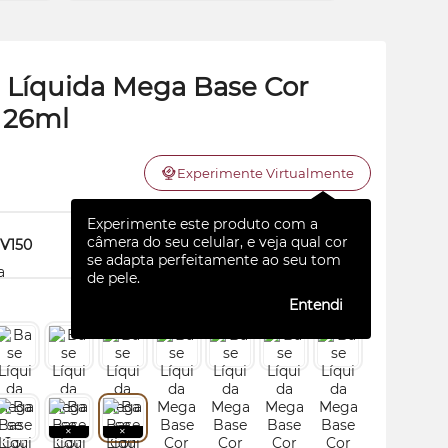
 Líquida Mega Base Cor
 26ml
Experimente Virtualmente
Experimente este produto com a
câmera do seu celular, e veja qual cor
V150
Ver todas (12)
se adapta perfeitamente ao seu tom
de pele.
Entendi