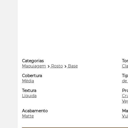
Categorias
To
Maquiagem
Rosto
Base
Cl
Cobertura
Tip
Média
de
Textura
Pr
Líquida
Cru
Ve
Acabamento
Ma
Matte
Vu