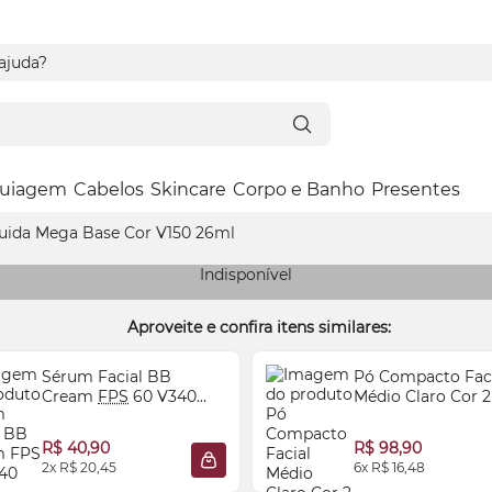
 ajuda?
uiagem
Cabelos
Skincare
Corpo e Banho
Presentes
quida Mega Base Cor V150 26ml
Indisponível
Aproveite e confira itens similares:
Sérum
Facial BB
Pó Compacto Fac
Cream
FPS
60 V340
Médio Claro Cor 
30ml
90 Vult 6g
R$ 40,90
R$ 98,90
2x R$ 20,45
6x R$ 16,48
 SACOLA
ADICIONAR À SACOLA