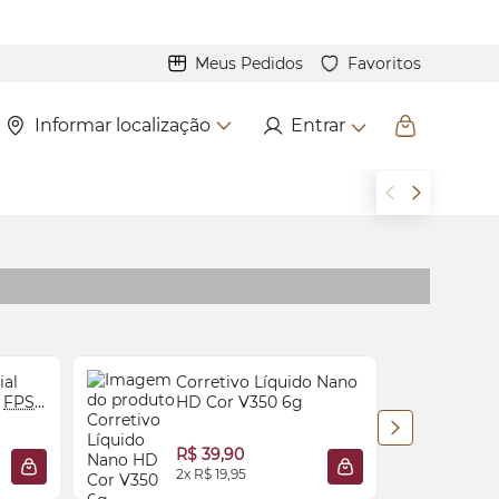
Meus Pedidos
Favoritos
Informar localização
Entrar
ial
Corretivo Líquido Nano
2
FPS
HD Cor V350 6g
R$ 39,90
2x R$ 19,95
2
ADICIONAR À SACOLA
ADICIONAR À SACO