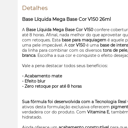
Detalhes
Base Líquida Mega Base Cor V150 26ml
A
Base Líquida Mega Base Cor V150
confere cobert
até 8 horas. Afinal, nada melhor do que aproveitar
com retoques. Esta
base para maquiagem
é aquele p
uma pele impecável. A
cor V150
é uma
base de intens
da linha para combinar com os diversos
tons de pele
branca
. Escolha a sua cor e conquiste o efeito desejad
Vale a pena destacar todos seus benefícios:
- Acabamento mate
- Efeito blur
- Zero retoque por até 8 horas
Sua fórmula foi desenvolvida com a Tecnologia Real 
ativos desta formulação exclusiva oferecem
pigment
verdadeira cor do produto. Com
Vitamina E
, também
hidratado.
Ainda oferece um
acabamento construtível
para que 