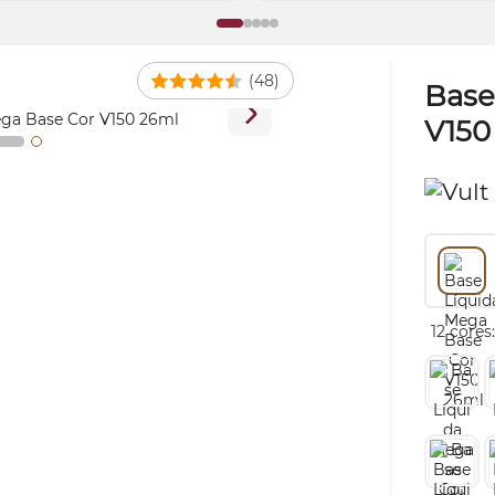
(48)
Base
V150
12 cores: