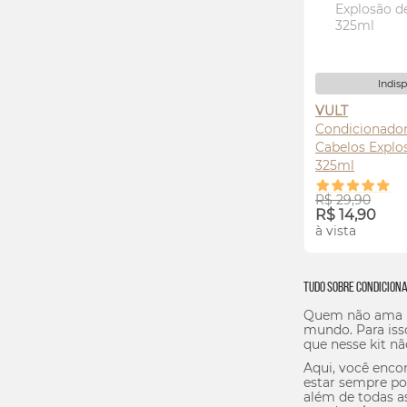
Indis
VULT
Condicionador
Cabelos Explo
325ml
AVI
R$ 29,90
R$ 14,90
à vista
Tudo Sobre Condicion
Quem não ama um
mundo. Para iss
que nesse kit n
Aqui, você encon
estar sempre po
além de todas 