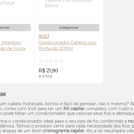
ponível
Indisponível
VULT
 Intensivo
Condicionador Cabelos Liso
são de Força
Profundo 200ml
SE-ME
AVISE-ME
R$ 21,90
à vista
ador
 cabelo hidratado, bonito e fácil de pentear, não é mesmo? Afi
o, conte com Vult para ter um
Kit capilar
completo, com tudo o qu
ão pode faltar um condicionador que valorize seus fios e destaq
tra o condicionador ideal para o seu tipo de fio, conferindo a
nu
derosa. Temos o produto certo para cada necessidade dos fios:
as etapas de um bom
cronograma capilar
. Ah, e os resultados v