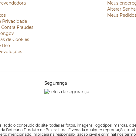
revendedora
Meus endere
Alterar Senha
tos
Meus Pedido
e Privacidade
e Contra Fraudes
or.gov
ias de Cookies
e Uso
Devoluções
Segurança
. Todo o conteúdo do site, todas as fotos, imagens, logotipos, marcas, di
va da Boticário Produto de Beleza Ltda. É vedada qualquer reprodução, total
reito mencionado implicará na responsabilização cível e criminal nos termo