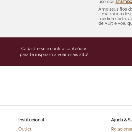
uso dos
shampo
Ame seus fios d
Uma rotina desc
medida certa, d
de Vult e voa, 
Cadastre-se e confira conteúdos
para te inspiram a voar mais alto!
Institucional
Ajuda & S
Outlet
Relaciona