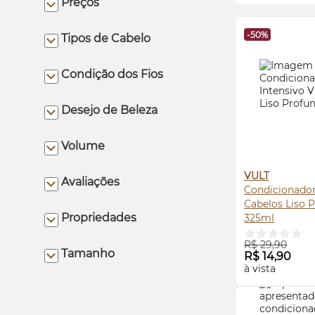
Preços
-50%
Tipos de Cabelo
Condição dos Fios
Desejo de Beleza
Volume
VULT
Avaliações
Condicionador
Cabelos Liso 
Propriedades
325ml
COMPRE
R$ 29,90
Tamanho
R$ 14,90
à vista