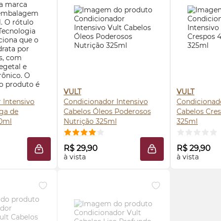
VULT
VULT
 Intensivo
Condicionador Intensivo
Condicionado
ga de
Cabelos Óleos Poderosos
Cabelos Cre
00ml
Nutrição 325ml
325ml
 AGORA ❯
COMPRE AGORA ❯
COMP
R$ 29,90
R$ 29,90
ADICIONAR À SACOLA
ADICIONAR À SACO
à vista
à vista