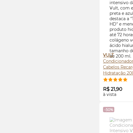
VULT
Condicionador
Cabelos Recar
Hidratação 2
COMPRE
R$ 21,90
à vista
-50%