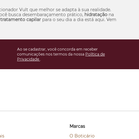
onador Vult que melhor se adapta à sua realidade.
 você busca desembaraçamento prático,
hidratação
na
r
tratamento capilar
para o seu dia a dia está aqui. Vem
Ao se cadastrar, você concorda em receber
comunicações nos termos da nossa
Política de
Privacidade
.
Marcas
is
O Boticário