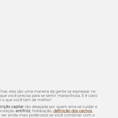
nal, eles são uma maneira da gente se expressar no
e você precisa para se sentir maravilhosa. E é claro
ue o que você tem de melhor!
trição capilar
tão desejada por quem ama se cuidar e
 proteção
antifrizz
, hidratação,
definição dos cachos
,
ão ser ainda mais poderosos se você combinar com o