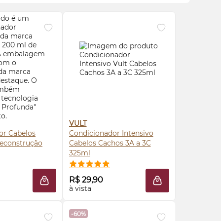
VULT
or Cabelos
Condicionador Intensivo
econstrução
Cabelos Cachos 3A a 3C
325ml
RE AGORA ❯
COMPRE AGORA ❯
R$ 29,90
LA
ADICIONAR À SACOLA
ADICIONAR À SAC
à vista
-60%