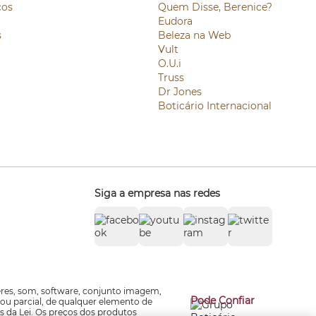
ços
Quem Disse, Berenice?
Eudora
s
Beleza na Web
Vult
O.U.i
Truss
Dr Jones
Boticário Internacional
Siga a empresa nas redes
zeres, som, software, conjunto imagem,
Pode Confiar
 ou parcial, de qualquer elemento de
s da Lei. Os preços dos produtos