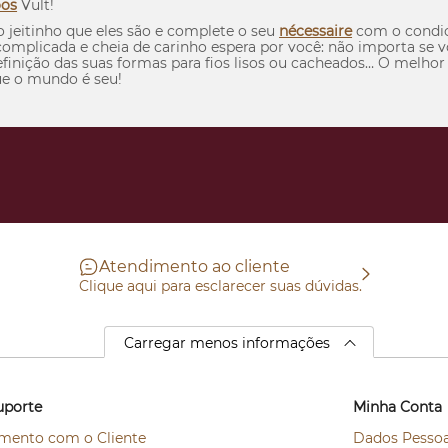
os
Vult!
o jeitinho que eles são e complete o seu
nécessaire
com o condici
omplicada e cheia de carinho espera por você: não importa se
efinição das suas formas para fios lisos ou cacheados… O melho
que o mundo é seu!
Atendimento ao cliente
Clique aqui para esclarecer suas dúvidas.
Carregar menos informações
uporte
Minha Conta
mento com o Cliente
Dados Pessoa