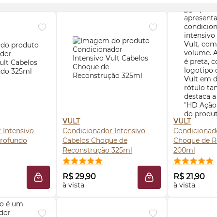
VULT
VULT
 Intensivo
Condicionador Intensivo
Condicionad
Profundo
Cabelos Choque de
Choque de R
Reconstrução 325ml
200ml
 AGORA ❯
COMPRE AGORA ❯
COMP
R$ 29,90
R$ 21,90
ADICIONAR À SACOLA
ADICIONAR À SACO
à vista
à vista