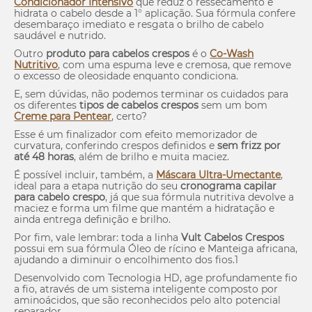
Condicionador Intensivo
que reduz o ressecamento e
hidrata o cabelo desde a 1° aplicação. Sua fórmula confere
desembaraço imediato e resgata o brilho de cabelo
saudável e nutrido.
Outro
produto para cabelos crespos
é o
Co-Wash
Nutritivo
, com uma espuma leve e cremosa, que remove
o excesso de oleosidade enquanto condiciona.
E, sem dúvidas, não podemos terminar os cuidados para
os diferentes
tipos de cabelos crespos
sem um bom
Creme para Pentear
, certo?
Esse é um finalizador com efeito memorizador de
curvatura, conferindo crespos definidos e
sem frizz por
até 48 horas
, além de brilho e muita maciez.
É possível incluir, também, a
Máscara Ultra-Umectante
,
ideal para a etapa nutrição do seu
cronograma capilar
para cabelo crespo
, já que sua fórmula nutritiva devolve a
maciez e forma um filme que mantém a hidratação e
ainda entrega definição e brilho.
Por fim, vale lembrar: toda a linha
Vult Cabelos Crespos
possui em sua fórmula Óleo de rícino e Manteiga africana,
ajudando a diminuir o encolhimento dos fios.1
Desenvolvido com Tecnologia HD, age profundamente fio
a fio, através de um sistema inteligente composto por
aminoácidos, que são reconhecidos pelo alto potencial
reparador.