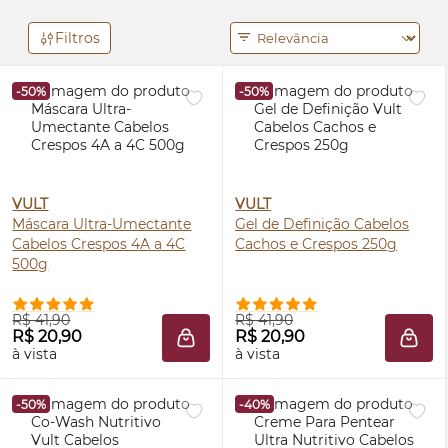
Filtros
-50%
-50%
VULT
VULT
Máscara Ultra-Umectante
Gel de Definição Cabelos
Cabelos Crespos 4A a 4C
Cachos e Crespos 250g
500g
R$ 41,90
R$ 41,90
R$ 20,90
R$ 20,90
ADICIONAR À SACOLA
ADIC
à vista
à vista
-50%
-40%