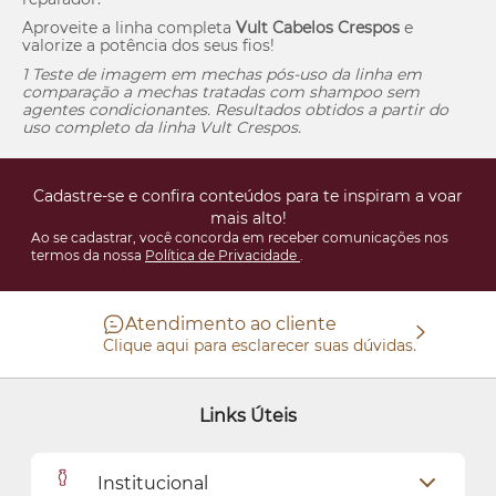
Aproveite a linha completa
Vult Cabelos Crespos
e
valorize a potência dos seus fios!
1 Teste de imagem em mechas pós-uso da linha em
comparação a mechas tratadas com shampoo sem
agentes condicionantes. Resultados obtidos a partir do
uso completo da linha Vult Crespos.
Cadastre-se e confira conteúdos para te inspiram a voar
mais alto!
Ao se cadastrar, você concorda em receber comunicações nos
termos da nossa
Política de Privacidade
.
Atendimento ao cliente
Clique aqui para esclarecer suas dúvidas.
Links Úteis
Institucional