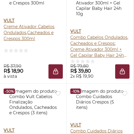
VULT
Creme Ativador Cabelos
VULT
Ondulados,Cacheados e
Combo Cabelos Ondulados,
Crespos 300ml
Cacheados e Crespos:
Creme Ativador 300ml +
Gel Capilar Baby Hair 24h
10g
R$ 37,90
R$ 79,80
R$ 18,90
R$ 39,80
ADICIONAR À SACOLA
ADIC
à vista
2x R$ 19,90
-50%
-10%
VULT
VULT
Combo Cuidados Diários