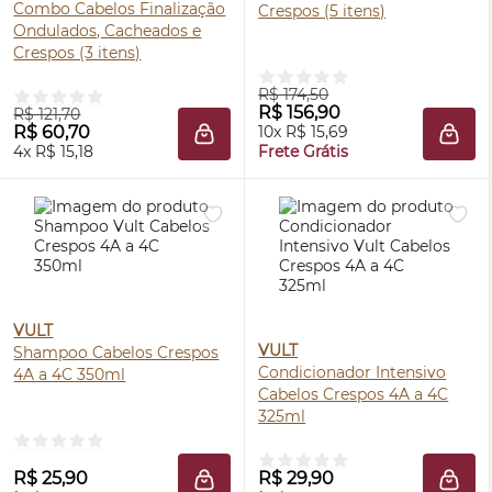
Combo Cabelos Finalização
Crespos (5 itens)
Ondulados, Cacheados e
Crespos (3 itens)
R$ 174,50
R$ 156,90
R$ 121,70
R$ 60,70
10x R$ 15,69
ADICIONAR À SACOLA
ADIC
4x R$ 15,18
Frete Grátis
VULT
VULT
Shampoo Cabelos Crespos
Condicionador Intensivo
4A a 4C 350ml
Cabelos Crespos 4A a 4C
325ml
R$ 25,90
R$ 29,90
ADICIONAR À SACOLA
ADIC