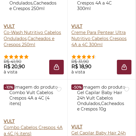
VULT
VULT
Co-Wash Nutritivo Cabelos
Creme Para Pentear Ultra
Ondulados,Cacheados e
Nutritivo Cabelos Crespos
Crespos 250ml
4A a 4C 300ml
R$ 41,90
R$ 31,90
R$ 20,90
R$ 18,90
ADICIONAR À SACOLA
ADIC
à vista
à vista
-10%
-50%
VULT
VULT
Combo Cabelos Crespos 4A
Gel Capilar Baby Hair 24h
a 4C (4 itens)