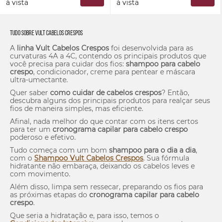
à vista
à vista
Tudo sobre Vult Cabelos Crespos
A
linha Vult Cabelos Crespos
foi desenvolvida para as
curvaturas 4A a 4C, contendo os principais produtos que
você precisa para cuidar dos fios:
shampoo para cabelo
crespo
, condicionador, creme para pentear e máscara
ultra-umectante.
Quer saber
como cuidar de cabelos crespos
? Então,
descubra alguns dos principais produtos para realçar seus
fios de maneira simples, mas eficiente.
Afinal, nada melhor do que contar com os itens certos
para ter um
cronograma capilar para cabelo crespo
poderoso e efetivo.
Tudo começa com um bom
shampoo para o dia a dia
,
com o
Shampoo Vult Cabelos Crespos
. Sua fórmula
hidratante não embaraça, deixando os cabelos leves e
com movimento.
Além disso, limpa sem ressecar, preparando os fios para
as próximas etapas do
cronograma capilar para cabelo
crespo
.
Que seria a hidratação e, para isso, temos o