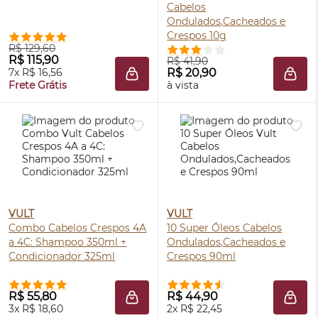
Cabelos
Ondulados,Cacheados e
Crespos 10g
R$ 129,60
R$ 115,90
R$ 41,90
7x R$ 16,56
R$ 20,90
ADICIONAR À SACOLA
ADIC
Frete Grátis
à vista
VULT
VULT
Combo Cabelos Crespos 4A
10 Super Óleos Cabelos
a 4C: Shampoo 350ml +
Ondulados,Cacheados e
Condicionador 325ml
Crespos 90ml
R$ 55,80
R$ 44,90
ADICIONAR À SACOLA
ADIC
3x R$ 18,60
2x R$ 22,45