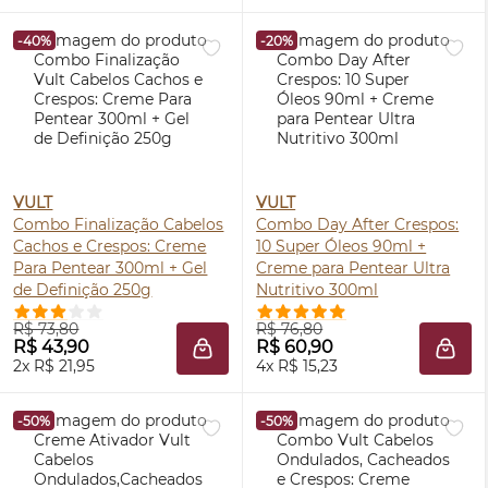
-40%
-20%
VULT
VULT
Combo Finalização Cabelos
Combo Day After Crespos:
Cachos e Crespos: Creme
10 Super Óleos 90ml +
Para Pentear 300ml + Gel
Creme para Pentear Ultra
de Definição 250g
Nutritivo 300ml
R$ 73,80
R$ 76,80
R$ 43,90
R$ 60,90
ADICIONAR À SACOLA
ADIC
2x R$ 21,95
4x R$ 15,23
-50%
-50%