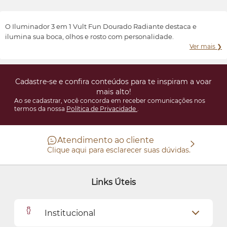
Transformar e valorizar a beleza e o bem-estar de cada indivíduo,
conforme suas características e preferências.
O Iluminador 3 em 1 Vult Fun Dourado Radiante destaca e
ilumina sua boca, olhos e rosto com personalidade.
Ver mais ❯
Cadastre-se e confira conteúdos para te inspiram a voar
mais alto!
Ao se cadastrar, você concorda em receber comunicações nos
termos da nossa
Política de Privacidade
.
Atendimento ao cliente
Clique aqui para esclarecer suas dúvidas.
Links Úteis
Institucional