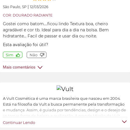
|
São Paulo, SP
12/03/2026
COR: DOURADO RADIANTE
Gostei como batom....ficou lindo Textura boa, cheiro
agradável e cor tb. Ideal para dia a dia na bolsa. Bem
hidratante... Facil de passar e usar dia ou noite.
Esta avaliação foi útil?
Sim
Não
Mais comentários
A Vult Cosmética é uma marca brasileira que nasceu em 2004.
Está na filosofia da Vult a busca permanente pela transformação
e mudança. Assim, é guiada por tendências, design e o desejo de
se tornar fonte de beleza e realização. A grande Missão da Vult
Cosmética é oferecer ao universo feminino a possibilidade de ter
Continuar Lendo
produtos de beleza sofisticados, inovadores e acessíveis.