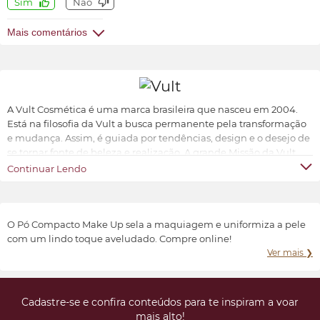
Sim
Não
Mais comentários
A Vult Cosmética é uma marca brasileira que nasceu em 2004.
Está na filosofia da Vult a busca permanente pela transformação
e mudança. Assim, é guiada por tendências, design e o desejo de
se tornar fonte de beleza e realização. A grande Missão da Vult
Cosmética é oferecer ao universo feminino a possibilidade de ter
Continuar Lendo
produtos de beleza sofisticados, inovadores e acessíveis.
Transformar e valorizar a beleza e o bem-estar de cada indivíduo,
conforme suas características e preferências.
O Pó Compacto Make Up sela a maquiagem e uniformiza a pele
com um lindo toque aveludado. Compre online!
Ver mais ❯
Cadastre-se e confira conteúdos para te inspiram a voar
mais alto!