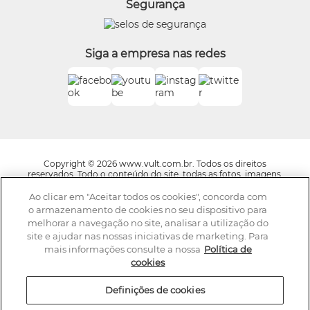
Segurança
O.U.i
Truss
Dr Jones
Siga a empresa nas redes
Boticário Internacional
Copyright © 2026 www.vult.com.br. Todos os direitos
reservados. Todo o conteúdo do site, todas as fotos, imagens,
logotipos, marcas, dizeres, som, software, conjunto imagem,
layout, trade dress, aqui veiculados são de propriedade exclusiva
Ao clicar em "Aceitar todos os cookies", concorda com
da Boticário Produto de Beleza Ltda. É vedada qualquer
o armazenamento de cookies no seu dispositivo para
reprodução, total ou parcial, de qualquer elemento de
melhorar a navegação no site, analisar a utilização do
identidade, sem expressa autorização. A violação de qualquer
site e ajudar nas nossas iniciativas de marketing. Para
direito mencionado implicará na responsabilização cível e
criminal nos termos da Lei. Os preços dos produtos estão
mais informações consulte a nossa
Política de
sujeitos a alteração sem aviso prévio.
cookies
A Vult se reserva o direito de corrigir qualquer possível erro de
digitação ou gráfico e caso haja divergências entre os valores
Definições de cookies
ofertados nos e-mails promocionais e valores do site,
prevalecem as informações do site. Av. Jaguaré, 818, Galpão