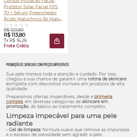
Combo Proteção Facial:
Protetor Solar Facial
FPS
70 +
Sérum
Preenchedor
Ácido Hialurônico 8x Hialu
40ml
R$ 123,80
R$ 113,80
7x R$ 16,26
ADICIONAR À SACOLA
Frete Grátis
Promoção de
Skincare
com Preços Imperdíveis
Sua pele merece toda a atenção e cuidado. Por isso,
chegou a sua chance de garantir uma
rotina de
skincare
c
ompleta com descontos incríveis em produtos de alta
qualidade.
Preparamos ofertas imperdíveis, desde a
primeira
compra
,
em diversas categorias de
skincare
em
promoção
, do básico ao tratamento completo.
Limpeza impecável para uma pele
radiante
- Gel de limpeza
: fórmula suave que remove as impurezas
e o excesso de oleosidade sem agredir a pele.