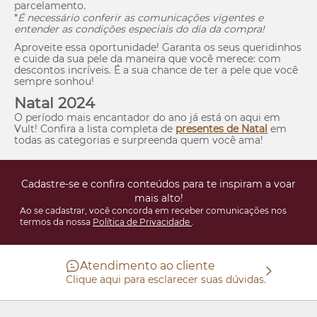
parcelamento.
*
É necessário conferir as comunicações vigentes e
entender as condições especiais do dia da compra!
Aproveite essa oportunidade! Garanta os seus queridinhos
e cuide da sua pele da maneira que você merece: com
descontos incríveis. É a sua chance de ter a pele que você
sempre sonhou!
Natal 2024
O período mais encantador do ano já está
on
aqui em
Vult! Confira a lista completa de
presentes de Natal
em
todas as categorias e surpreenda quem você ama!
Cadastre-se e confira conteúdos para te inspiram a voar
mais alto!
Ao se cadastrar, você concorda em receber comunicações nos
termos da nossa
Política de Privacidade
.
Atendimento ao cliente
Clique aqui para esclarecer suas dúvidas.