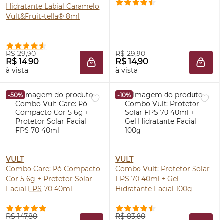
Hidratante Labial Caramelo
Vult&Fruit-tella® 8ml
R$ 29,90
R$ 29,90
R$ 14,90
R$ 14,90
ADICIONAR À SACOLA
ADIC
à vista
à vista
-50%
-10%
VULT
VULT
Combo Care: Pó Compacto
Combo Vult: Protetor Solar
Cor 5 6g + Protetor Solar
FPS
70 40ml + Gel
Facial
FPS
70 40ml
Hidratante Facial 100g
R$ 147,80
R$ 83,80