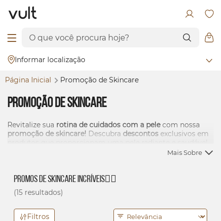
Informar localização
Página Inicial
Promoção de
Skincare
Promoção de
Skincare
Revitalize sua
rotina de cuidados com a pele
com nossa
promoção de
skincare!
Descubra
descontos
exclusivos em
produtos que proporcionam uma pele radiante e saudável.
Mime-se com ofertas especiais em cuidados faciais,
Mais Sobre
hidratantes e muito mais - inclusive, durante a nossa
Beauty Week
- a "
Black Friday
" de
Skincare
da Vult - e leve
tudo para casa!
Promos de
Skincare
Incríveis💆‍♀️
(15 resultados)
Filtros