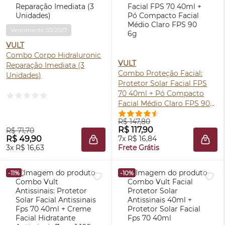
Vencimento 03/2027
VULT
Combo Corpo Hidraluronic
VULT
Reparação Imediata (3
Combo Proteção Facial:
Unidades)
Protetor Solar Facial
FPS
70 40ml + Pó Compacto
Facial Médio Claro
FPS
90
6g
R$ 147,80
R$ 117,90
R$ 71,70
R$ 49,90
7x R$ 16,84
ADICIONAR À SACOLA
ADIC
3x R$ 16,63
Frete Grátis
-11%
-10%