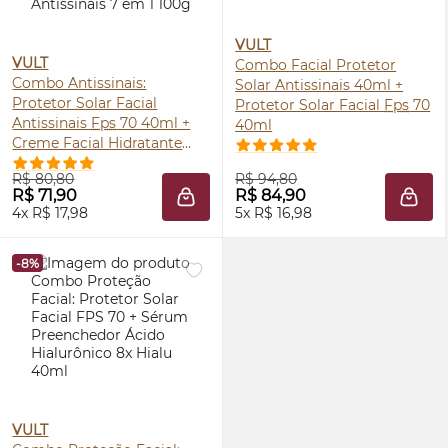
VULT
VULT
Combo Facial Protetor
Combo Antissinais:
Solar Antissinais 40ml +
Protetor Solar Facial
Protetor Solar Facial
Fps
70
Antissinais
Fps
70 40ml +
40ml
Creme Facial Hidratante
Antissinais 7 em 1 100g
R$ 80,80
R$ 94,80
R$ 71,90
R$ 84,90
ADICIONAR À SACOLA
ADIC
4x R$ 17,98
5x R$ 16,98
-8%
VULT