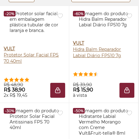
-20%
-60%
VULT
VULT
Hidra Balm Reparador
Protetor Solar Facial
FPS
Labial Diário FPS10 7g
70 40ml
R$ 48,90
R$ 39,90
R$ 38,90
R$ 15,90
ADICIONAR À SACOLA
ADIC
2x R$ 19,45
à vista
-30%
-50%