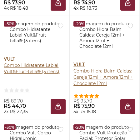
R$ 73,90
R$ 74,90
ADICIONAR À SACOLA
ADIC
4x R$ 18,48
4x R$ 18,73
-50%
-20%
VULT
VULT
Combo Hidratante Labial
Combo Hidra Balm Caldas:
Vult&Fruit-tella® (3 itens)
Cereja 12ml + Amora 12ml +
Chocolate 12ml
R$ 89,70
R$ 95,70
R$ 44,70
R$ 75,90
ADICIONAR À SACOLA
ADIC
2x R$ 22,35
5x R$ 15,18
-30%
-20%