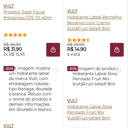
VULT
VULT
Protetor Solar Facial
Hidratante Labial Vermelho
Antissinais
FPS
70 40ml
Morango com Creme
Vult&Fruit-tella® 8ml
R$ 45,90
R$ 29,90
R$ 31,90
R$ 14,90
ADICIONAR À SACOLA
ADIC
2x R$ 15,95
à vista
-50%
-50%
VULT
Hidratante Labial Rosa
Perolado Fruit Mix
Vult&Fruit-tella® 8ml
VULT