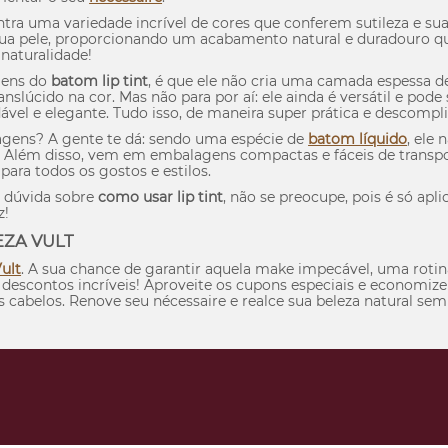
ntra uma variedade incrível de cores que conferem sutileza e su
sua pele, proporcionando um acabamento natural e duradouro q
naturalidade!
gens do
batom
lip
tint
, é que ele não cria uma camada espessa d
ranslúcido na cor. Mas não para por aí: ele ainda é versátil e pod
ável e elegante. Tudo isso, de maneira super prática e descompl
gens? A gente te dá: sendo uma espécie de
batom líquido
, ele
s. Além disso, vem em embalagens compactas e fáceis de transpo
ara todos os gostos e estilos.
 dúvida sobre
como usar
lip
tint
, não se preocupe, pois é só apli
z!
EZA VULT
ult
. A sua chance de garantir aquela
make
impecável, uma roti
 descontos incríveis! Aproveite os cupons especiais e econom
s cabelos. Renove seu
nécessaire
e realce sua beleza natural sem