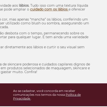
avidade aos
lábios
. Tudo isso com uma textura líquida
ue pode ampliar o
cuidado com os lábios
e oferecer
e cor, mas apenas “mancha” os lábios, conferindo um
e ser utilizado como
blush
ou sombra, assegurando um
icada.
 não desbota com o tempo, permanecendo sobre os
rtar para qualquer lugar. E tem ainda uma variedade
car diretamente aos lábios e curtir o seu visual sem
na de
skincare
poderosa e cuidados capilares dignos de
ize em produtos selecionados de maquiagem,
skincare
e
 gastar muito. Confira!
Ao se cadastrar, você concorda em receber
comunicações nos termos da nossa
Política de
Privacidade
.