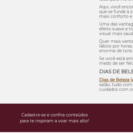
Aqui, você enco
que se funde à 
mais conforto e 
Uma das vanta
efeito suave e t
visual mais saud
Quer mais vanta
lábios por hora
enorme de tons p
Se você está em
medo de ser feli
DIAS DE BEL
Dias de Beleza V
salão, tudo com
cuidados com o
Cadastre-se e confira conteúdos
para te inspiram a voar mais alto!