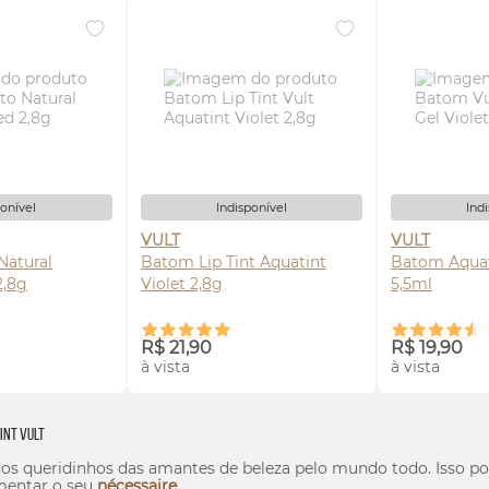
ponível
Indisponível
Ind
VULT
VULT
Natural
Batom
Lip
Tint
Aquatint
Batom Aquati
2,8g
Violet 2,8g
5,5ml
SE-ME
AVISE-ME
AV
R$ 21,90
R$ 19,90
à vista
à vista
int
Vult
os queridinhos das amantes de beleza pelo mundo todo. Isso por
ementar o seu
nécessaire
.