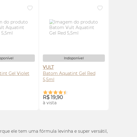
isponível
Indisponível
VULT
nt Gel Violet
Batom Aquatint Gel Red
5,5ml
ISE-ME
AVISE-ME
R$ 19,90
à vista
que ele tem uma fórmula levinha e super versátil,