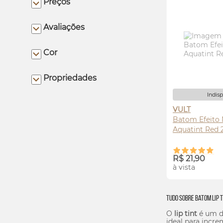
Preços
Avaliações
Cor
Propriedades
Indis
VULT
Batom Efeito 
Aquatint Red 
AVI
R$ 21,90
à vista
Tudo Sobre Batom
Lip
T
O
lip
tint
é um d
ideal para incr