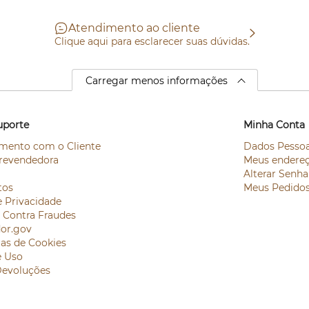
Atendimento ao cliente
Clique aqui para esclarecer suas dúvidas.
Carregar menos informações
uporte
Minha Conta
mento com o Cliente
Dados Pessoa
revendedora
Meus endere
Alterar Senha
tos
Meus Pedido
e Privacidade
e Contra Fraudes
or.gov
ias de Cookies
e Uso
Devoluções