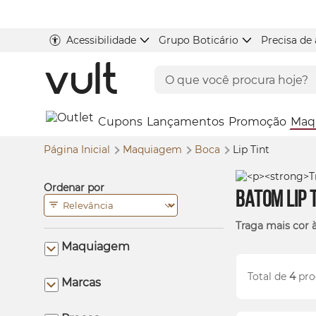
Acessibilidade
Grupo Boticário
Precisa de
Cupons
Lançamentos
Promoção
Maq
Página Inicial
Maquiagem
Boca
Lip
Tint
Ordenar por
Batom
Lip
Traga mais cor 
Maquiagem
Total de
4
pro
Marcas