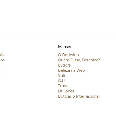
Marcas
is
O Boticário
ços
Quem Disse, Berenice?
Eudora
s
Beleza na Web
Vult
O.U.i
Truss
Dr Jones
Boticário Internacional