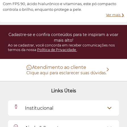
Com FPS 90, ácido hialurônico e vitaminas, este pó compacto
controla o brilho, enquanto protege a pele.
Ver mais ❯
Cadastre-se e confira conteúdos para te inspiram a voar
mais alto!
Ao se cadastrar, você concorda em receber comunicações nos
termos da nossa
Política de Privacidade
.
Atendimento ao cliente
Clique aqui para esclarecer suas dúvidas.
Links Úteis
Institucional
Outlet