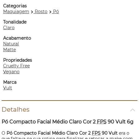
Categorias
Maquiagem
Rosto
Pó
Tonalidade
Claro
Acabamento
Natural
Matte
Propriedades
Cruelty Free
Vegano
Marca
Vult
Detalhes
Pó Compacto Facial Médio Claro Cor 2
FPS
90 Vult 6g
O
Pó Compacto Facial Médio Claro Cor 2
FPS
90 Vult
era o
que faltava na sua rotina para finalizar e retocar a
make
com