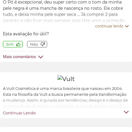
O Pó é excepcional, deu super certo com o tom da minha
pele negra é uma mancha de nascença no rosto. Ele cobre
tudo, e deixa minha pele super seca … Já comprei 2 para
garantir e não ficar mais sempre, pois tbm amo a proteção
continuar lendo
que ele oferece e as vitaminas existentes nele que
contribuem para retardar o envelhecimento facial . Muitas
Esta avaliação foi útil?
amigas notaram a diferença na minha pele com o uso do pó,
Sim
Não
e já estou recomendando 😄
Mais comentários
A Vult Cosmética é uma marca brasileira que nasceu em 2004.
Está na filosofia da Vult a busca permanente pela transformação
e mudança. Assim, é guiada por tendências, design e o desejo de
se tornar fonte de beleza e realização. A grande Missão da Vult
Cosmética é oferecer ao universo feminino a possibilidade de ter
Continuar Lendo
produtos de beleza sofisticados, inovadores e acessíveis.
Transformar e valorizar a beleza e o bem-estar de cada indivíduo,
conforme suas características e preferências.