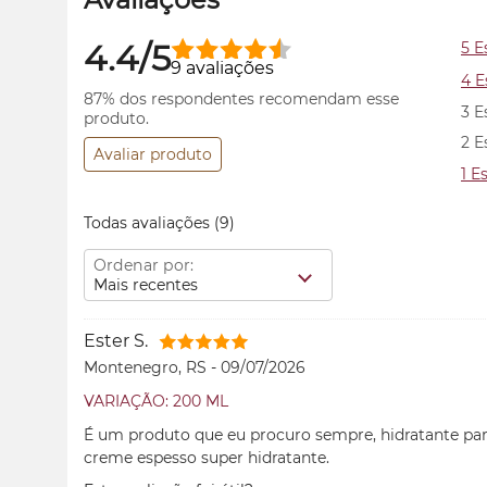
4.4/5
5 E
9 avaliações
4 E
87% dos respondentes recomendam esse
3 E
produto.
2 E
Avaliar produto
1 E
Todas avaliações
(9)
Ordenar por:
Mais recentes
Ester S.
Montenegro, RS
-
09/07/2026
VARIAÇÃO: 200 ML
É um produto que eu procuro sempre, hidratante para
creme espesso super hidratante.