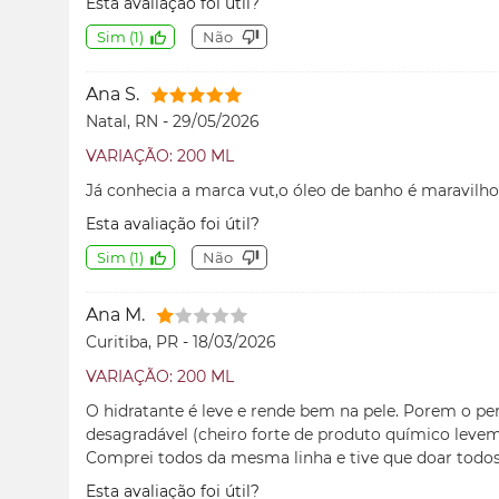
Esta avaliação foi útil?
Sim
(
1
)
Não
Ana S.
Natal, RN
-
29/05/2026
VARIAÇÃO: 200 ML
Já conhecia a marca vut,o óleo de banho é maravilho
Esta avaliação foi útil?
Sim
(
1
)
Não
Ana M.
Curitiba, PR
-
18/03/2026
VARIAÇÃO: 200 ML
O hidratante é leve e rende bem na pele. Porem o pe
desagradável (cheiro forte de produto químico levem
Comprei todos da mesma linha e tive que doar todos
Esta avaliação foi útil?