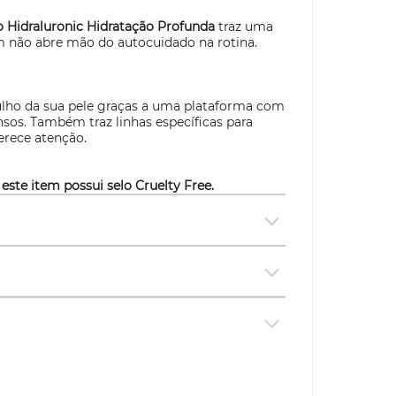
o Hidraluronic Hidratação Profunda
traz uma
m não abre mão do autocuidado na rotina.
gulho da sua pele graças a uma plataforma com
sos. Também traz linhas específicas para
a e merece atenção.
 este item possui selo
Cruelty Free.