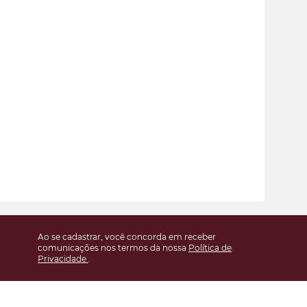
Ao se cadastrar, você concorda em receber
comunicações nos termos da nossa
Política de
Privacidade
.