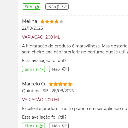
Sim
Não
(
1
)
Melina
22/10/2025
VARIAÇÃO: 200 ML
A hidratação do produto é maravilhosa. Mas gostaria 
sem cheiro, pra não interferir no perfume que já utili
Esta avaliação foi útil?
Sim
(
1
)
Não
Marcelo O.
Quintana, SP
-
28/08/2025
VARIAÇÃO: 200 ML
Excelente produto, muito prático em ser aplicado no 
Esta avaliação foi útil?
Sim
(
1
)
Não