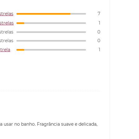
strelas
7
strelas
1
strelas
0
strelas
0
strela
1
 usar no banho. Fragrância suave e delicada,