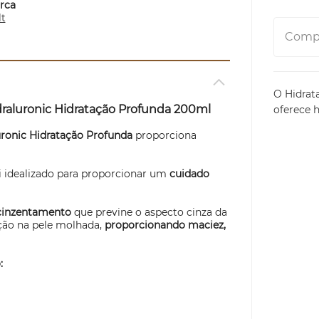
rca
lt
Compa
O Hidrat
draluronic Hidratação Profunda 200ml
oferece 
uronic Hidratação Profunda
proporciona
i idealizado para proporcionar um
cuidado
acinzentamento
que previne o aspecto cinza da
rção na pele molhada,
proporcionando maciez,
: