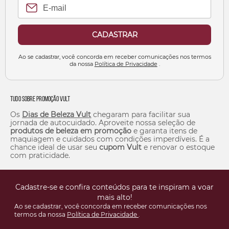
CADASTRAR
Ao se cadastrar, você concorda em receber comunicações nos termos
da nossa
Política de Privacidade
.
Tudo Sobre Promoção Vult
Os
Dias de Beleza Vult
chegaram para facilitar sua
jornada de autocuidado. Aproveite nossa seleção de
produtos de beleza em promoção
e garanta itens de
maquiagem e cuidados com condições imperdíveis. É a
chance ideal de usar seu
cupom Vult
e renovar o estoque
com praticidade.
Cadastre-se e confira conteúdos para te inspiram a voar
mais alto!
Ao se cadastrar, você concorda em receber comunicações nos
termos da nossa
Política de Privacidade
.