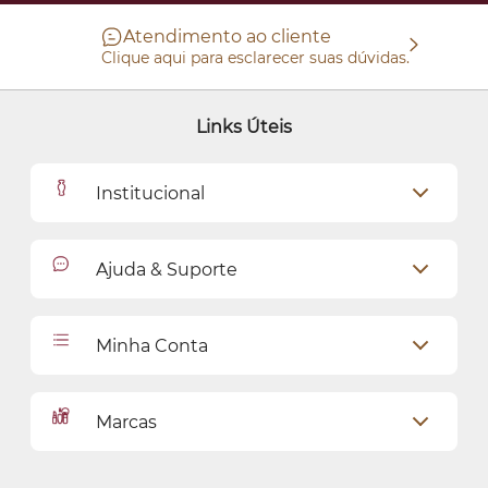
Atendimento ao cliente
Clique aqui para esclarecer suas dúvidas.
Links Úteis
Institucional
Outlet
Ajuda & Suporte
Como Comprar
Cadastro
Relacionamento com o Cliente
Minha Conta
Seja uma revendedora
Entregas
Dados Pessoais
Pagamentos
Marcas
Meus endereços
Política de Privacidade
Alterar Senha
Proteja-se Contra Fraudes
O Boticário
Meus Pedidos
Consumidor.gov