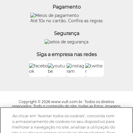
Quem Disse, Berenice?
Pagamento
Preferências de Cookies
Eudora
Termos de Uso
Beleza na Web
Até 10x no cartão. Confira as regras
Trocas e Devoluções
Vult
Segurança
O.U.i
Truss
Dr Jones
Siga a empresa nas redes
Boticário Internacional
Copyright © 2026 www.vult.com.br. Todos os direitos
reservados. Todo o conteúdo do site, todas as fotos, imagens,
logotipos, marcas, dizeres, som, software, conjunto imagem,
layout, trade dress, aqui veiculados são de propriedade exclusiva
Ao clicar em "Aceitar todos os cookies", concorda com
da Boticário Produto de Beleza Ltda. É vedada qualquer
o armazenamento de cookies no seu dispositivo para
reprodução, total ou parcial, de qualquer elemento de
melhorar a navegação no site, analisar a utilização do
identidade, sem expressa autorização. A violação de qualquer
site e ajudar nas nossas iniciativas de marketing. Para
direito mencionado implicará na responsabilização cível e