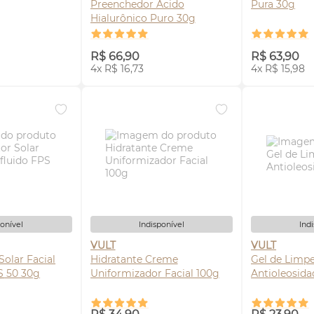
Preenchedor Ácido
Pura 30g
Hialurônico Puro 30g
SE-ME
AVISE-ME
AV
R$ 66,90
R$ 63,90
4x R$ 16,73
4x R$ 15,98
ponível
Indisponível
Ind
VULT
VULT
Solar Facial
Hidratante Creme
Gel de Limpe
S
50 30g
Uniformizador Facial 100g
Antioleosid
SE-ME
AVISE-ME
AV