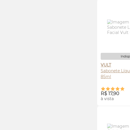
Indis
VULT
Sabonete Líqu
85ml
AVI
R$ 17,90
à vista