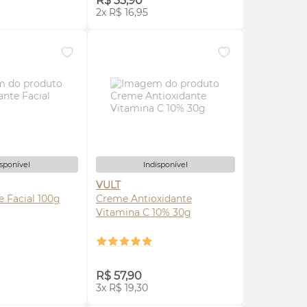
R$ 33,90
2x R$ 16,95
isponível
Indisponível
VULT
e Facial 100g
Creme Antioxidante
Vitamina C 10% 30g
ISE-ME
AVISE-ME
R$ 57,90
3x R$ 19,30