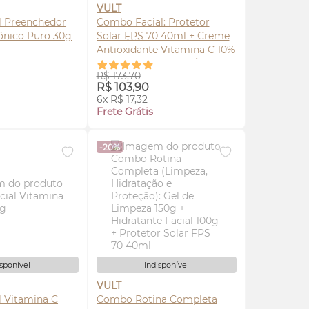
VULT
l Preenchedor
Combo Facial: Protetor
ônico Puro 30g
Solar
FPS
70 40ml + Creme
Antioxidante Vitamina C 10%
30g +
Sérum
Facial Ácido
R$ 173,70
Hialurônico Puro 30g
ISE-ME
AVISE-ME
R$ 103,90
6x R$ 17,32
LA
Frete Grátis
-20%
isponível
Indisponível
VULT
l Vitamina C
Combo Rotina Completa