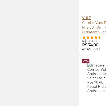
VULT
Combo Vult: P
FPS
70 40ml +
Hidratante Fac
COMPRE
R$ 83,80
R$ 74,90
4x R$ 18,73
-11%