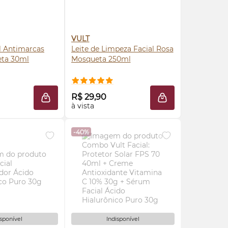
VULT
l Antimarcas
Leite de Limpeza Facial Rosa
ta 30ml
Mosqueta 250ml
RE AGORA ❯
COMPRE AGORA ❯
R$ 29,90
LA
ADICIONAR À SACOLA
ADICIONAR À SAC
à vista
-40%
isponível
Indisponível