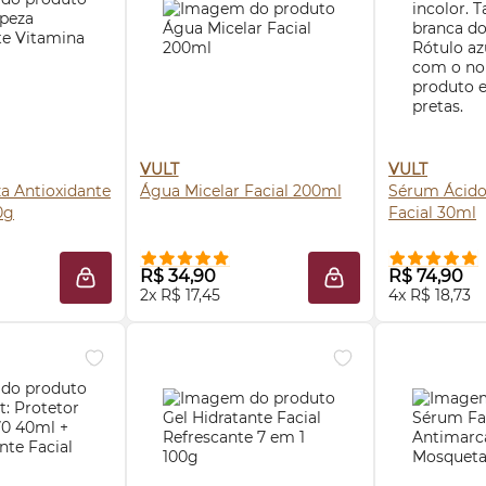
VULT
VULT
a Antioxidante
Água Micelar Facial 200ml
Sérum
Ácido
0g
Facial 30ml
 AGORA ❯
COMPRE AGORA ❯
COMP
R$ 34,90
R$ 74,90
ADICIONAR À SACOLA
ADICIONAR À SACO
2x R$ 17,45
4x R$ 18,73