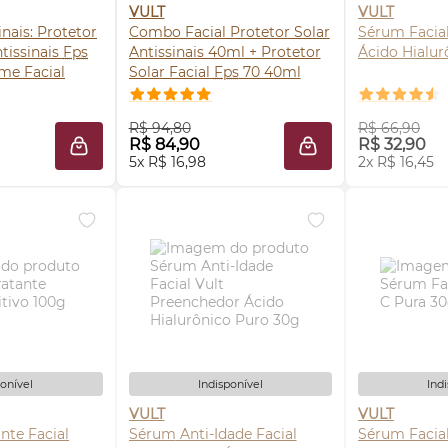
VULT
VULT
nais: Protetor
Combo Facial Protetor Solar
Sérum
Facia
ntissinais
Fps
Antissinais 40ml + Protetor
Ácido Hialur
me Facial
Solar Facial
Fps
70 40ml
issinais 7 em 1
 AGORA ❯
COMPRE AGORA ❯
AV
R$ 94,80
R$ 66,90
R$ 84,90
R$ 32,90
ADICIONAR À SACOLA
ADICIONAR À SACO
5x R$ 16,98
2x R$ 16,45
ponível
Indisponível
Ind
VULT
VULT
nte Facial
Sérum
Anti-Idade Facial
Sérum
Facia