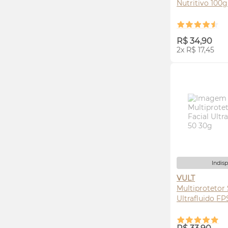
Nutritivo 100g
AVI
R$ 34,90
2x R$ 17,45
Indis
VULT
Multiprotetor 
Ultrafluido
FP
AVI