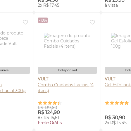
R$ 34,90
R$ 23,90
2x R$ 17,45
à vista
-10%
ponível
Indisponível
Ind
VULT
VULT
a
Combo Cuidados Faciais (4
Gel Esfoliant
e Facial 300g
itens)
R$ 139,60
SE-ME
AVISE-ME
AV
R$ 124,90
8x R$ 15,61
R$ 30,90
Frete Grátis
2x R$ 15,45