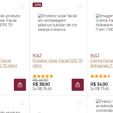
-20%
VULT
VULT
 Facial
Protetor Solar Facial
FPS
70
Creme Facial
S
70 40ml
40ml
Antissinais 
 AGORA ❯
COMPRE AGORA ❯
COMP
R$ 48,90
R$ 38,90
R$ 34,90
ADICIONAR À SACOLA
ADICIONAR À SACO
2x R$ 19,45
2x R$ 17,45