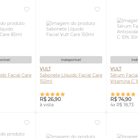
ponível
Indisponível
Ind
VULT
VULT
ido Facial Care
Sabonete Líquido Facial Care
Sérum
Facia
150ml
SE-ME
AVISE-ME
AV
R$ 26,90
R$ 74,90
à vista
4x R$ 18,73