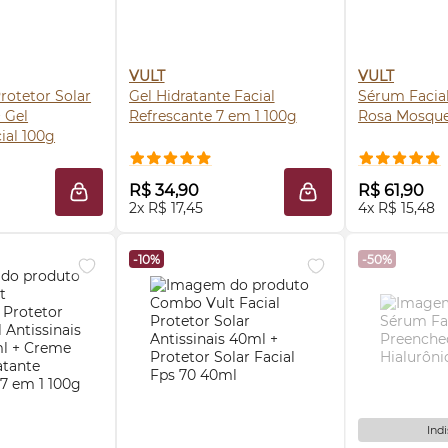
VULT
VULT
rotetor Solar
Gel Hidratante Facial
Sérum
Facia
 Gel
Refrescante 7 em 1 100g
Rosa Mosque
ial 100g
 AGORA ❯
COMPRE AGORA ❯
COMP
R$ 34,90
R$ 61,90
ADICIONAR À SACOLA
ADICIONAR À SACO
2x R$ 17,45
4x R$ 15,48
-10%
-50%
Ind