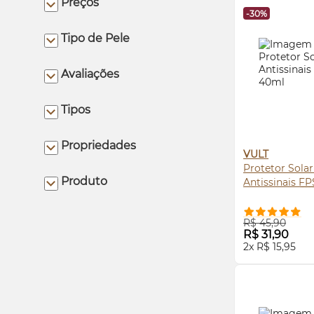
Preços
-30%
Tipo de Pele
Avaliações
Tipos
Propriedades
VULT
Protetor Solar
Produto
Antissinais
FP
COMPRE
R$ 45,90
R$ 31,90
2x R$ 15,95