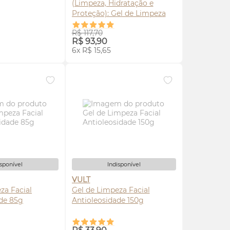
(Limpeza, Hidratação e
Proteção): Gel de Limpeza
150g + Hidratante Facial
ISE-ME
AVISE-ME
R$ 117,70
100g + Protetor Solar
FPS
70
R$ 93,90
40ml
6x R$ 15,65
isponível
Indisponível
VULT
za Facial
Gel de Limpeza Facial
ade 85g
Antioleosidade 150g
ISE-ME
AVISE-ME