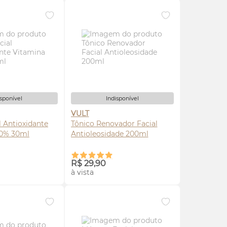
isponível
Indisponível
VULT
l Antioxidante
Tônico Renovador Facial
Vitamina C 10% 30ml
Antioleosidade 200ml
ISE-ME
AVISE-ME
R$ 29,90
à vista