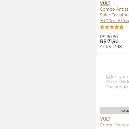
VULT
Combo Antissi
Solar Facial A
70 40ml + Cre
Hidratante Ant
100g
COMPRE
R$ 80,80
R$ 71,90
4x R$ 17,98
Indis
VULT
Creme Hidrata