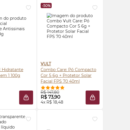
-50%
VULT
 Hidratante
Combo Care: Pó Compacto
7 em 1 100g
Cor 5 6g + Protetor Solar
Facial
FPS
70 40ml
RE AGORA ❯
COMPRE AGORA ❯
R$ 147,80
R$ 73,90
LA
ADICIONAR À SACOLA
ADICIONAR À SAC
4x R$ 18,48