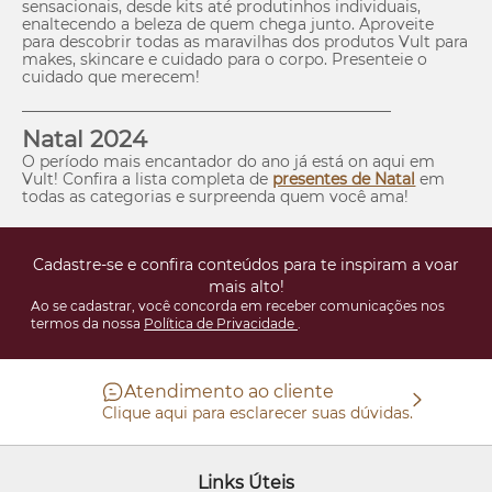
sensacionais, desde kits até produtinhos individuais,
enaltecendo a beleza de quem chega junto. Aproveite
para descobrir todas as maravilhas dos produtos Vult para
makes,
skincare
e cuidado para o corpo. Presenteie o
cuidado que merecem!
________________________________________________
Natal 2024
O período mais encantador do ano já está
on
aqui em
Vult! Confira a lista completa de
presentes de Natal
em
todas as categorias e surpreenda quem você ama!
Cadastre-se e confira conteúdos para te inspiram a voar
mais alto!
Ao se cadastrar, você concorda em receber comunicações nos
termos da nossa
Política de Privacidade
.
Atendimento ao cliente
Clique aqui para esclarecer suas dúvidas.
Links Úteis