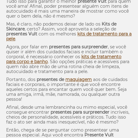
Tudo isso para garantir o melhor
presente Vult
para quem
você ama! Afinal, poder presentear alguém com itens de
autocuidado é mais uma maneira de mostrar como você
quer o bem dela, não é mesmo?
Mas, é claro, não podemos deixar de lado os
Kits de
Skincare
, certo? Assim, você aproveita a seleção de
presentes Vult
com os melhores
kits de tratamento para a
pele
.
Agora, por falar em
presentes para surpreender
, se você
quiser ir além dos cuidados faciais e incluir também o
corporal, é necessário conhecer os
kits de tratamento
para corpo e banho
. São opções práticas e acessíveis para
quem não abre mão de uma rotina cheia de limpeza,
autocuidado e tratamento para a pele.
Portanto, dos
presentes de
maquiagem
aos de cuidados
faciais e corporais, o importante é que você encontre
aqueles certos para encantar quem você quer bem. Seja
uma amiga, irmã, mãe, namorada, ou qualquer outra
pessoa!
Afinal, desde uma lembrancinha ou mimo especial, você
consegue encontrar
presentes para surpreender
incríveis,
cheios de personalidade, acessíveis e práticos. Tudo isso
faz o ato ser ainda mais inesquecível, não é mesmo?
Então, chega de se perguntar como presentear uma
pessoa especial. Aqui você encontra
Presente Vult