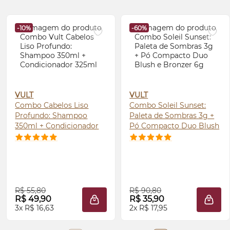
-10%
-60%
VULT
VULT
Combo Cabelos Liso
Combo Soleil Sunset:
Profundo: Shampoo
Paleta de Sombras 3g +
350ml + Condicionador
Pó Compacto Duo
Blush
325ml
e
Bronzer
6g
R$ 55,80
R$ 90,80
R$ 49,90
R$ 35,90
ADICIONAR À SACOLA
ADIC
3x R$ 16,63
2x R$ 17,95