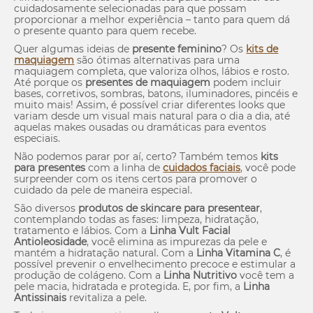
cuidadosamente selecionadas para que possam
proporcionar a melhor experiência – tanto para quem dá
o presente quanto para quem recebe.
Quer algumas ideias de
presente feminino
? Os
kits de
maquiagem
são ótimas alternativas para uma
maquiagem completa, que valoriza olhos, lábios e rosto.
Até porque os
presentes de maquiagem
podem incluir
bases, corretivos, sombras, batons, iluminadores, pincéis e
muito mais! Assim, é possível criar diferentes
looks
que
variam desde um visual mais natural para o dia a dia, até
aquelas
makes
ousadas ou dramáticas para eventos
especiais.
Não podemos parar por aí, certo? Também temos
kits
para presentes
com a linha de
cuidados faciais
, você pode
surpreender com os itens certos para promover o
cuidado da pele de maneira especial.
São diversos
produtos de
skincare
para presentear
,
contemplando todas as fases: limpeza, hidratação,
tratamento e lábios. Com a
Linha Vult Facial
Antioleosidade
, você elimina as impurezas da pele e
mantém a hidratação natural. Com a
Linha Vitamina C
, é
possível prevenir o envelhecimento precoce e estimular a
produção de colágeno. Com a
Linha Nutritivo
você tem a
pele macia, hidratada e protegida. E, por fim, a
Linha
Antissinais
revitaliza a pele.