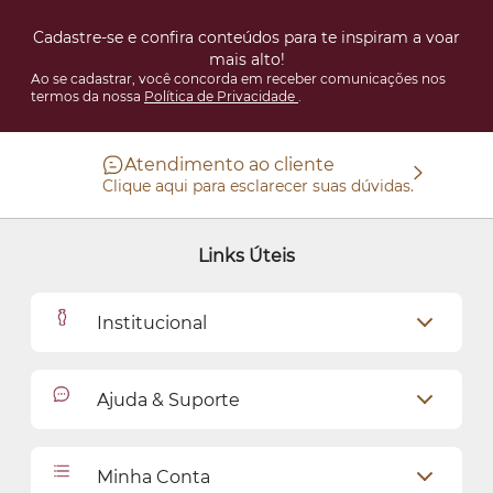
Cadastre-se e confira conteúdos para te inspiram a voar
mais alto!
Ao se cadastrar, você concorda em receber comunicações nos
termos da nossa
Política de Privacidade
.
Atendimento ao cliente
Clique aqui para esclarecer suas dúvidas.
Links Úteis
Institucional
Outlet
Ajuda & Suporte
Como Comprar
Cadastro
Relacionamento com o Cliente
Minha Conta
Seja uma revendedora