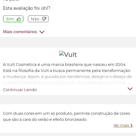
Esta avaliação foi útil?
Sim
Não
Mais comentários
A Vult Cosmética é uma marca brasileira que nasceu em 2004.
Está na filosofia da Vult a busca permanente pela transformação
e mudança. Assim, é guiada por tendências, design e o desejo de
se tornar fonte de beleza e realização. A grande Missão da Vult
Cosmética é oferecer ao universo feminino a possibilidade de ter
Continuar Lendo
produtos de beleza sofisticados, inovadores e acessíveis.
Transformar e valorizar a beleza e o bem-estar de cada indivíduo,
conforme suas características e preferências.
Com duas cores em um só produto, permite construção de cores
que são a cara do verão e efeito bronzeado.
Ver mais ❯