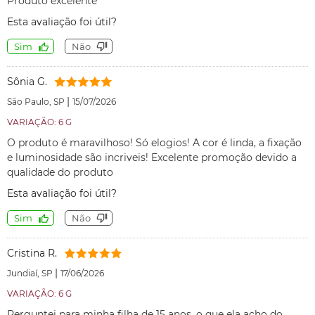
Produto excelente
Esta avaliação foi útil?
Sim
Não
Sônia G.
|
São Paulo, SP
15/07/2026
VARIAÇÃO: 6 G
O produto é maravilhoso! Só elogios! A cor é linda, a fixação
e luminosidade são incriveis! Excelente promoção devido a
qualidade do produto
Esta avaliação foi útil?
Sim
Não
Cristina R.
|
Jundiaí, SP
17/06/2026
VARIAÇÃO: 6 G
Perguntei para minha filha de 15 anos, o que ela acho do