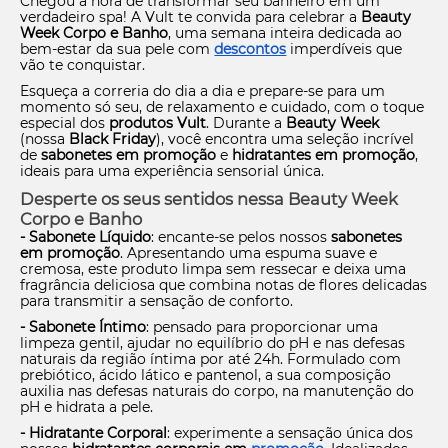
Chegou a hora de transformar seu banheiro em um
verdadeiro spa! A Vult te convida para celebrar a
Beauty
Week Corpo e Banho
, uma semana inteira dedicada ao
bem-estar da sua pele com
descontos
imperdíveis que
vão te conquistar.
Esqueça a correria do dia a dia e prepare-se para um
momento só seu, de relaxamento e cuidado, com o toque
especial dos
produtos Vult
. Durante a
Beauty Week
(nossa
Black Friday
), você encontra uma seleção incrível
de
sabonetes em promoção
e
hidratantes em promoção
,
ideais para uma experiência sensorial única.
Desperte os seus sentidos nessa Beauty Week
Corpo e Banho
- Sabonete Líquido
: encante-se pelos nossos
sabonetes
em promoção
. Apresentando uma espuma suave e
cremosa, este produto limpa sem ressecar e deixa uma
fragrância deliciosa que combina notas de flores delicadas
para transmitir a sensação de conforto.
- Sabonete Íntimo
: pensado para proporcionar uma
limpeza gentil, ajudar no equilíbrio do pH e nas defesas
naturais da região íntima por até 24h. Formulado com
prebiótico, ácido lático e pantenol, a sua composição
auxilia nas defesas naturais do corpo, na manutenção do
pH e hidrata a pele.
- Hidratante Corporal
: experimente a sensação única dos