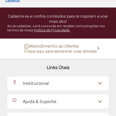
Cabelos
.
Cadastre-se e confira conteúdos para te inspiram a voar
mais alto!
Ao se cadastrar, você concorda em receber comunicações nos
termos da nossa
Política de Privacidade
.
Atendimento ao cliente
Clique aqui para esclarecer suas dúvidas.
Links Úteis
Institucional
Outlet
Ajuda & Suporte
Como Comprar
Cadastro
Relacionamento com o Cliente