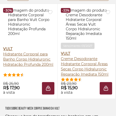
-30%
-33%
Vencimento 03/2027
VULT
VULT
Hidratante Corporal para
Creme Desodorante
Banho Corpo Hidraluronic
Hidratante Corporal Áreas
Hidratação Profunda 200ml
Secas Corpo Hidraluronic
Reparação Imediata 150ml
R$ 25,90
R$ 23,90
R$ 17,90
R$ 15,90
ADICIONAR À SACOLA
ADIC
à vista
à vista
Tudo sobre Beauty Week Corpo e Banho da Vult