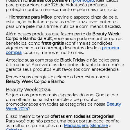
nossos
hidratantes corporais em
promoção
. Idealizados
para proporcionar até 72h de hidratação profunda,
proteção contra o ressecamento e pele mais iluminada.
- Hidratante para Mãos
: previne o aspecto cinza da pele,
esta loção hidratante para as mãos traz ativos potentes
para uma pele mais firme, nutrida e com menos flacidez.
Além desses produtos que fazem parte da
Beauty Week
Corpo e Banho da Vult
, você ainda pode encontrar outros
benefícios, como
frete grátis
(confirme as condições
vigentes no dia da compra), descontos desde a
primeira
compra
, cupons, mimos e muito mais.
Antecipe suas compras de
Black Friday
e não deixe para
última hora! Aproveite os descontos durante todo o mês e
garanta seus produtos Vult favoritos com antecedência.
Renove suas energias e celebre o bem-estar com a
Beauty Week Corpo e Banho
.
Beauty Week 2024
Se joga nas promos mais esperadas do ano! Que tal dar
uma olhadinha na lista completa de produtos
promocionados em todas as categorias da nossa
Beauty
Week 2024
?
É isso mesmo: temos
ofertas em todas as categorias
!
Para você que não perde uma boa oportunidade, confira
as melhores promoções em
Maquiagem
,
Skincare
e