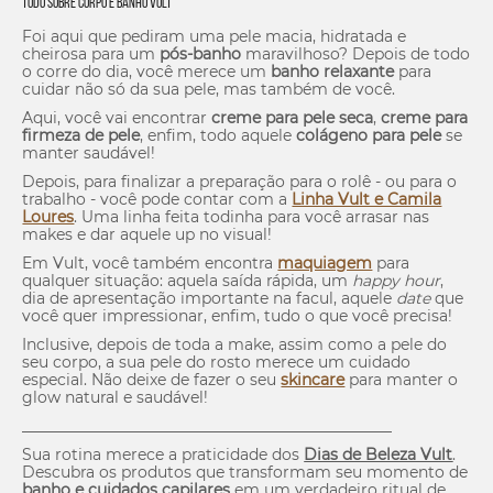
Tudo sobre Corpo e Banho Vult
Foi aqui que pediram uma pele macia, hidratada e
cheirosa para um
pós-banho
maravilhoso? Depois de todo
o corre do dia, você merece um
banho relaxante
para
cuidar não só da sua pele, mas também de você.
Aqui, você vai encontrar
creme para pele seca
,
creme para
firmeza de pele
, enfim, todo aquele
colágeno para pele
se
manter saudável!
Depois, para finalizar a preparação para o rolê - ou para o
trabalho - você pode contar com a
Linha Vult e Camila
Loures
. Uma linha feita todinha para você arrasar nas
makes
e dar aquele up no visual!
Em Vult, você também encontra
maquiagem
para
qualquer situação: aquela saída rápida, um
happy hour
,
dia de apresentação importante na facul, aquele
date
que
você quer impressionar, enfim, tudo o que você precisa!
Inclusive, depois de toda a make, assim como a pele do
seu corpo, a sua pele do rosto merece um cuidado
especial. Não deixe de fazer o seu
skincare
para manter o
glow
natural e saudável!
________________________________________________
Sua rotina merece a praticidade dos
Dias de Beleza Vult
.
Descubra os produtos que transformam seu momento de
banho e cuidados capilares
em um verdadeiro ritual de