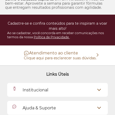
bem-estar. Aproveite a semana para garantir fórmulas
que entregam resultados profissionais com agilidade.
Cadastre-se e confira conteúdos para te inspiram a voar
mais alto!
Ao se cadastrar, você concorda em receber comunicações nos
termos da nossa
Política de Privacidade
.
Atendimento ao cliente
Clique aqui para esclarecer suas dúvidas.
Links Úteis
Institucional
Outlet
Ajuda & Suporte
Como Comprar