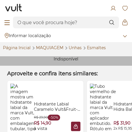
Informar localização
Página Inicial
MAQUIAGEM
Unhas
Esmaltes
Indisponível
Aproveite e confira itens similares:
Hidratante Labial
Hidratant
Caramelo Vult&Fruit-
Hidra Ba
tella® 8ml
Cereja 1
R$ 29,90
-50%
R$ 14,90
R$ 31,90
à vista
2x R$ 15,95
ADICIONAR À SACOLA