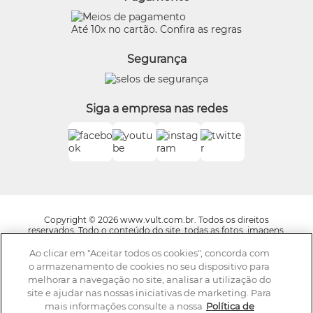
Eudora
Termos de Uso
Beleza na Web
Até 10x no cartão. Confira as regras
Trocas e Devoluções
Vult
Segurança
O.U.i
Truss
Dr Jones
Siga a empresa nas redes
Boticário Internacional
Copyright © 2026 www.vult.com.br. Todos os direitos
reservados. Todo o conteúdo do site, todas as fotos, imagens,
logotipos, marcas, dizeres, som, software, conjunto imagem,
layout, trade dress, aqui veiculados são de propriedade exclusiva
Ao clicar em "Aceitar todos os cookies", concorda com
da Boticário Produto de Beleza Ltda. É vedada qualquer
o armazenamento de cookies no seu dispositivo para
reprodução, total ou parcial, de qualquer elemento de
melhorar a navegação no site, analisar a utilização do
identidade, sem expressa autorização. A violação de qualquer
site e ajudar nas nossas iniciativas de marketing. Para
direito mencionado implicará na responsabilização cível e
criminal nos termos da Lei. Os preços dos produtos estão
mais informações consulte a nossa
Política de