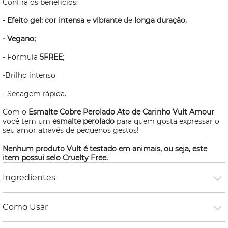
Confira os benefícios:
- Efeito gel:
cor intensa
e
vibrante
de
longa duração.
- Vegano;
- Fórmula
5FREE
;
-Brilho intenso
- Secagem rápida.
Com o
Esmalte Cobre Perolado Ato de Carinho Vult Amour
você tem um
esmalte perolado
para quem gosta expressar o
seu amor através de pequenos gestos!
Nenhum produto Vult é testado em animais, ou seja, este
item possui selo
Cruelty Free.
Ingredientes
Como Usar