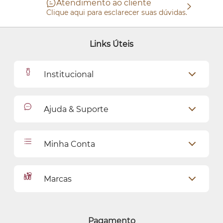
Atendimento ao cliente
Clique aqui para esclarecer suas dúvidas.
Links Úteis
Institucional
Outlet
Ajuda & Suporte
Como Comprar
Cadastro
Relacionamento com o Cliente
Minha Conta
Seja uma revendedora
Entregas
Dados Pessoais
Pagamentos
Marcas
Meus endereços
Política de Privacidade
Alterar Senha
Proteja-se Contra Fraudes
O Boticário
Meus Pedidos
Consumidor.gov
Quem Disse, Berenice?
Pagamento
Preferências de Cookies