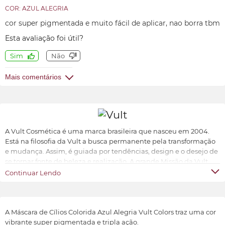
COR: AZUL ALEGRIA
cor super pigmentada e muito fácil de aplicar, nao borra tbm
Esta avaliação foi útil?
Sim
Não
Mais comentários
A Vult Cosmética é uma marca brasileira que nasceu em 2004.
Está na filosofia da Vult a busca permanente pela transformação
e mudança. Assim, é guiada por tendências, design e o desejo de
se tornar fonte de beleza e realização. A grande Missão da Vult
Cosmética é oferecer ao universo feminino a possibilidade de ter
Continuar Lendo
produtos de beleza sofisticados, inovadores e acessíveis.
Transformar e valorizar a beleza e o bem-estar de cada indivíduo,
conforme suas características e preferências.
A Máscara de Cílios Colorida Azul Alegria Vult Colors traz uma cor
vibrante super pigmentada e tripla ação.