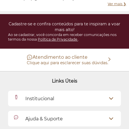
Ver mais ❯
Cadastre-se e confira conteúdos para te inspiram a voar
mais alto!
Ao se cadastrar, você concorda em receber comunicações nos
termos da nossa
Política de Privacidade
.
Atendimento ao cliente
Clique aqui para esclarecer suas dúvidas.
Links Úteis
Institucional
Outlet
Ajuda & Suporte
Como Comprar
Cadastro