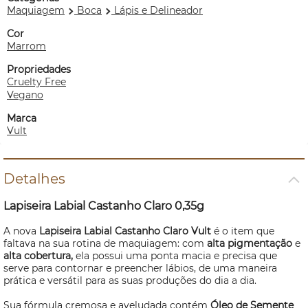
Maquiagem
Boca
Lápis e Delineador
Cor
Marrom
Propriedades
Cruelty Free
Vegano
Marca
Vult
Detalhes
Lapiseira Labial Castanho Claro 0,35g
A nova
Lapiseira Labial Castanho Claro Vult
é o item que
faltava na sua rotina de maquiagem: com
alta pigmentação
e
alta cobertura,
ela possui uma ponta macia e precisa que
serve para contornar e preencher lábios, de uma maneira
prática e versátil para as suas produções do dia a dia.
Sua fórmula cremosa e aveludada contém
Óleo de Semente