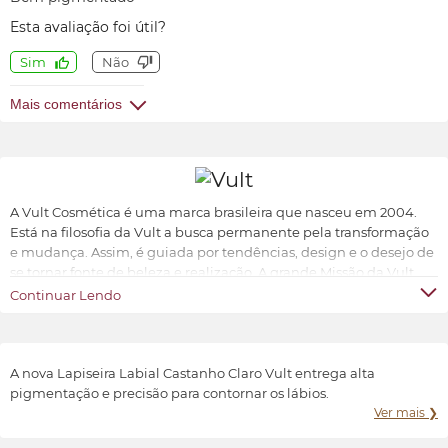
Esta avaliação foi útil?
Sim
Não
Mais comentários
A Vult Cosmética é uma marca brasileira que nasceu em 2004.
Está na filosofia da Vult a busca permanente pela transformação
e mudança. Assim, é guiada por tendências, design e o desejo de
se tornar fonte de beleza e realização. A grande Missão da Vult
Cosmética é oferecer ao universo feminino a possibilidade de ter
Continuar Lendo
produtos de beleza sofisticados, inovadores e acessíveis.
Transformar e valorizar a beleza e o bem-estar de cada indivíduo,
conforme suas características e preferências.
A nova Lapiseira Labial Castanho Claro Vult entrega alta
pigmentação e precisão para contornar os lábios.
Ver mais ❯