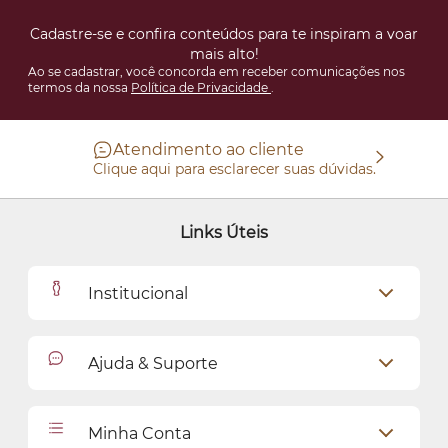
Cadastre-se e confira conteúdos para te inspiram a voar
mais alto!
Ao se cadastrar, você concorda em receber comunicações nos
termos da nossa
Política de Privacidade
.
Atendimento ao cliente
Clique aqui para esclarecer suas dúvidas.
Links Úteis
Institucional
Outlet
Ajuda & Suporte
Como Comprar
Cadastro
Relacionamento com o Cliente
Minha Conta
Seja uma revendedora