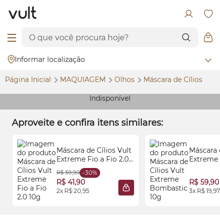
Informar localização
Página Inicial
MAQUIAGEM
Olhos
Máscara de Cílios
Indisponível
Aproveite e confira itens similares:
Máscara de Cílios Vult
Máscara d
Extreme Fio a Fio 2.0
Extreme
10g
10g
R$ 59,90
-30%
R$ 41,90
R$ 59,90
2x R$ 20,95
3x R$ 19,97
ADICIONAR À SACOLA