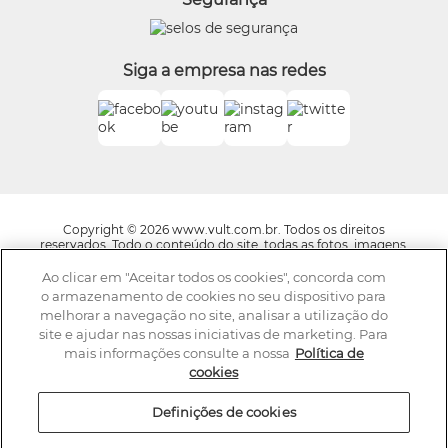
O.U.i
Truss
Dr Jones
Siga a empresa nas redes
Boticário Internacional
Copyright © 2026 www.vult.com.br. Todos os direitos
reservados. Todo o conteúdo do site, todas as fotos, imagens,
logotipos, marcas, dizeres, som, software, conjunto imagem,
layout, trade dress, aqui veiculados são de propriedade exclusiva
Ao clicar em "Aceitar todos os cookies", concorda com
da Boticário Produto de Beleza Ltda. É vedada qualquer
o armazenamento de cookies no seu dispositivo para
reprodução, total ou parcial, de qualquer elemento de
melhorar a navegação no site, analisar a utilização do
identidade, sem expressa autorização. A violação de qualquer
site e ajudar nas nossas iniciativas de marketing. Para
direito mencionado implicará na responsabilização cível e
criminal nos termos da Lei. Os preços dos produtos estão
mais informações consulte a nossa
Política de
sujeitos a alteração sem aviso prévio.
cookies
A Vult se reserva o direito de corrigir qualquer possível erro de
digitação ou gráfico e caso haja divergências entre os valores
Definições de cookies
ofertados nos e-mails promocionais e valores do site,
prevalecem as informações do site. Av. Jaguaré, 818, Galpão