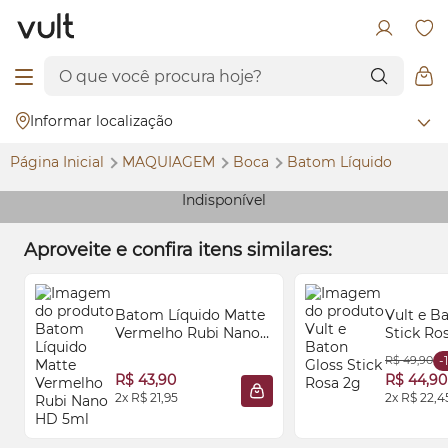
Informar localização
Página Inicial
MAQUIAGEM
Boca
Batom Líquido
Indisponível
Aproveite e confira itens similares:
Batom Líquido Matte
Vult e B
Vermelho Rubi Nano
Stick Ro
HD 5ml
R$ 49,90
-
R$ 43,90
R$ 44,90
2x R$ 21,95
2x R$ 22,4
ADICIONAR À SACOLA