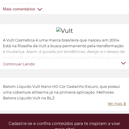
Mais comentários
A Vult Cosmética é uma marca brasileira que nasceu em 2004.
Está na filosofia da Vult a busca permanente pela transformação
e mudança. Assim, é guiada por tendências, design e o desejo de
se tornar fonte de beleza e realização. A grande Missão da Vult
Cosmética é oferecer ao universo feminino a possibilidade de ter
Continuar Lendo
produtos de beleza sofisticados, inovadores e acessíveis.
Transformar e valorizar a beleza e o bem-estar de cada indivíduo,
conforme suas características e preferências.
Batom Líquido Vult Nano HD Cor Castanho Escuro, que possui
uma cobertura altíssima já na primeira aplicação. Melhores
Batons Líquido Vult na BLZ
Ver mais ❯
Cadastre-se e confira conteúdos para te inspiram a voar