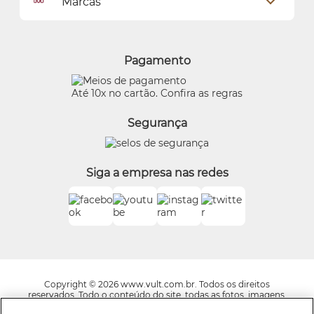
Marcas
Meus endereços
Política de Privacidade
Alterar Senha
Proteja-se Contra Fraudes
O Boticário
Meus Pedidos
Consumidor.gov
Quem Disse, Berenice?
Pagamento
Preferências de Cookies
Eudora
Termos de Uso
Beleza na Web
Até 10x no cartão. Confira as regras
Trocas e Devoluções
Vult
Segurança
O.U.i
Truss
Dr Jones
Siga a empresa nas redes
Boticário Internacional
Copyright © 2026 www.vult.com.br. Todos os direitos
reservados. Todo o conteúdo do site, todas as fotos, imagens,
logotipos, marcas, dizeres, som, software, conjunto imagem,