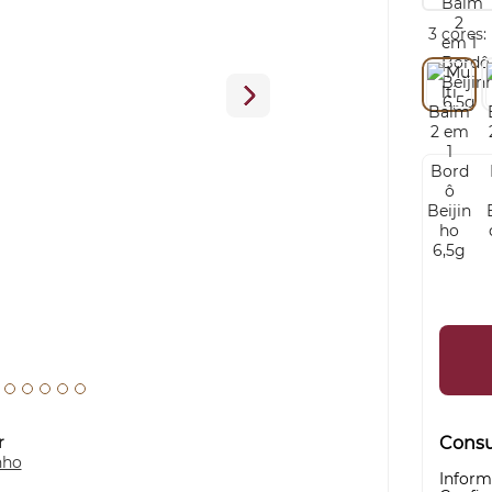
3 cores:
r
Consul
nho
Inform