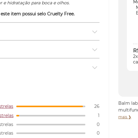
or e hidratação para boca e olhos.
 este item possui selo
Cruelty Free
.
R
2x
ca
Balm lab
strelas
26
multifun
strelas
1
mais ❯
strelas
0
strelas
0