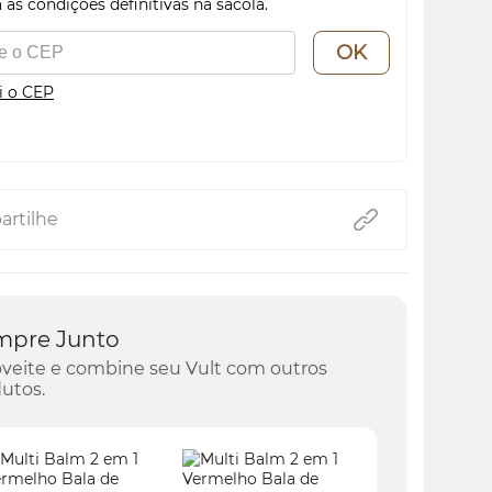
 as condições definitivas na sacola.
OK
i o CEP
rtilhe
mpre Junto
veite e combine seu Vult com outros
utos.