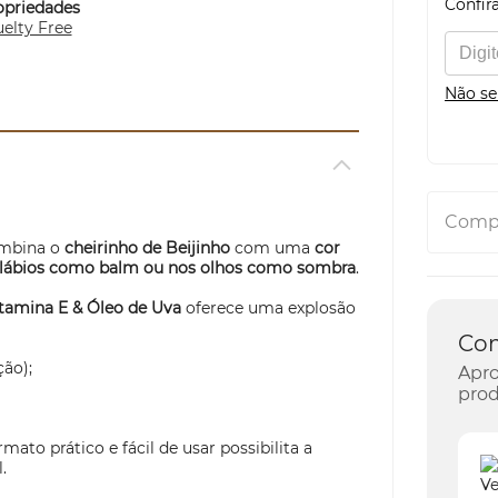
Confira
opriedades
elty Free
Não se
Compa
mbina o
cheirinho de Beijinho
com uma
cor
lábios como balm ou nos olhos como sombra
.
itamina E & Óleo de Uva
oferece uma explosão
Co
ção);
Apro
prod
ormato prático e fácil de usar possibilita a
.