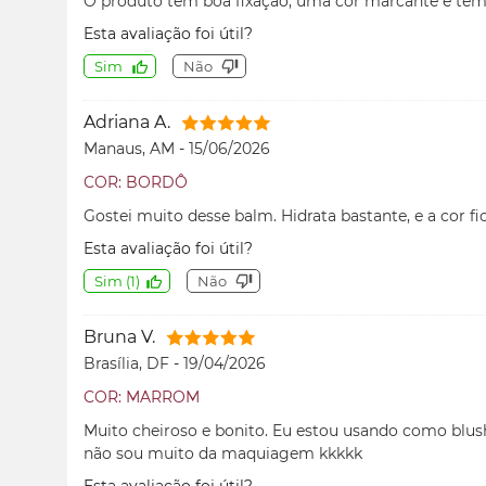
O produto tem boa fixação, uma cor marcante e tem 
Esta avaliação foi útil?
Sim
Não
Adriana A.
Manaus, AM
-
15/06/2026
COR: BORDÔ
Gostei muito desse balm. Hidrata bastante, e a cor fic
Esta avaliação foi útil?
Sim
(
1
)
Não
Bruna V.
Brasília, DF
-
19/04/2026
COR: MARROM
Muito cheiroso e bonito. Eu estou usando como blu
não sou muito da maquiagem kkkkk