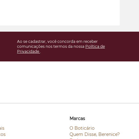
Ao se cadastrar, você concorda em receber
comunicações nos termos da nossa
Política de
Privacidade
.
Marcas
is
O Boticário
ços
Quem Disse, Berenice?