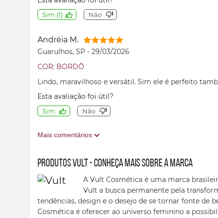
Esta avaliação foi útil?
Sim
(
1
)
Não
Andréia M.
Guarulhos, SP
-
29/03/2026
COR: BORDÔ
Lindo, maravilhoso e versátil. Sim ele é perfeito ta
Esta avaliação foi útil?
Sim
Não
Mais comentários
Produtos Vult - conheça mais sobre a marca
A Vult Cosmética é uma marca brasileir
Vult a busca permanente pela transfor
tendências, design e o desejo de se tornar fonte de b
Cosmética é oferecer ao universo feminino a possibil