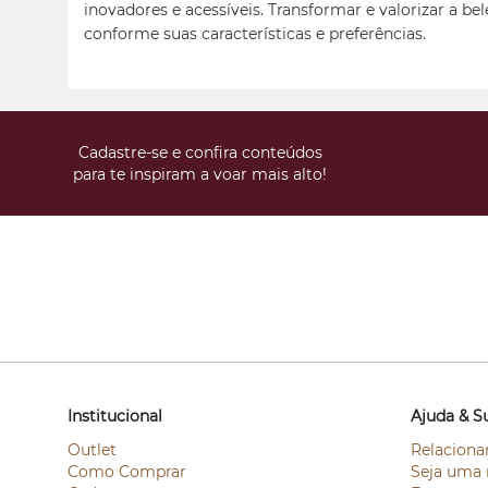
inovadores e acessíveis. Transformar e valorizar a be
conforme suas características e preferências.
Cadastre-se e confira conteúdos
para te inspiram a voar mais alto!
Institucional
Ajuda & S
Outlet
Relaciona
Como Comprar
Seja uma 