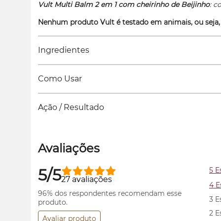
Vult Multi Balm 2 em 1 com cheirinho de Beijinho
: c
Nenhum produto Vult é testado em animais, ou seja,
Ingredientes
Como Usar
Ação / Resultado
Avaliações
5/5
5 E
27 avaliações
4 E
96% dos respondentes recomendam esse
3 E
produto.
2 E
Avaliar produto