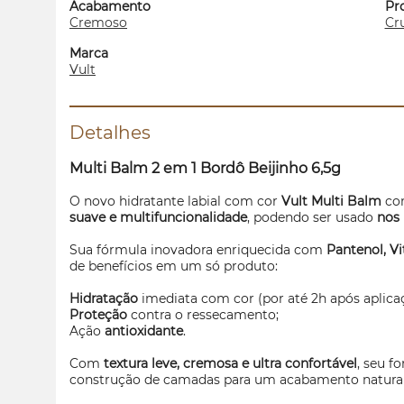
Acabamento
Pr
Cremoso
Cru
Marca
Vult
Detalhes
Multi Balm 2 em 1 Bordô Beijinho 6,5g
O novo hidratante labial com cor
Vult Multi Balm
co
suave e multifuncionalidade
, podendo ser usado
nos 
Sua fórmula inovadora enriquecida com
Pantenol, V
de benefícios em um só produto:
Hidratação
imediata com cor (por até 2h após aplica
Proteção
contra o ressecamento;
Ação
antioxidante
.
Com
textura leve, cremosa e ultra confortável
, seu f
construção de camadas para um acabamento natural