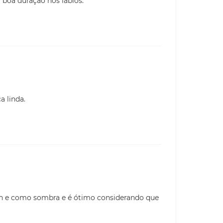
boa duração nos lábios.
a linda.
sh e como sombra e é ótimo considerando que