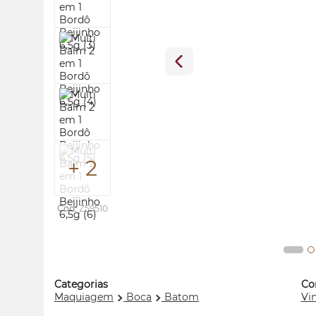
+ 2
Cod:
Z59510
Categorias
Co
Maquiagem
Boca
Batom
Vi