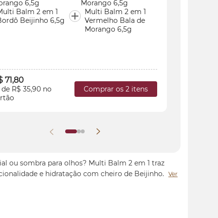
Multi Balm 2 em 1
Multi Balm 2 em 1
Multi Ba
Bordô Beijinho 6,5g
Vermelho Bala de
Bordô Be
Morango 6,5g
$ 71,80
R$ 63,80
Comprar os 2 itens
 de R$ 35,90 no
1x de R$ 
rtão
cartão
ial ou sombra para olhos? Multi Balm 2 em 1 traz
cionalidade e hidratação com cheiro de Beijinho.
Ver