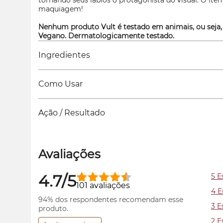
tornando seus lábios o protagonista do visual. O ite
maquiagem!
Nenhum produto Vult é testado em animais, ou seja,
Vegano. Dermatologicamente testado.
Ingredientes
Como Usar
Ação / Resultado
Avaliações
4.7/5
5 E
101 avaliações
4 E
94% dos respondentes recomendam esse
3 E
produto.
2 E