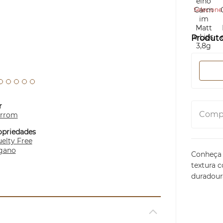
Selecione 
Produt
r
Compa
rrom
opriedades
elty Free
gano
Conheça 
textura 
duradour