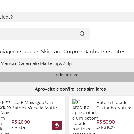
 ajuda?
uiagem
Cabelos
Skincare
Corpo e Banho
Presentes
Marrom Caramelo Matte Lips 3,8g
Indisponível
Aproveite e confira itens similares:
Isso É Mais Que Um
Batom Líquido
Batom Marsala Matte
Castanho Natural
Lips 3,6g
Fix 5ml
R$ 26,90
R$ 50,90
à vista
3x R$ 16,97
 SACOLA
ADICIONAR À SACOLA