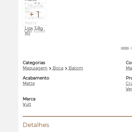
+ 1
Cod:
102663
Categorias
Co
Maquiagem
Boca
Batom
Ma
Acabamento
Pr
Matte
Cru
Ve
Marca
Vult
Detalhes