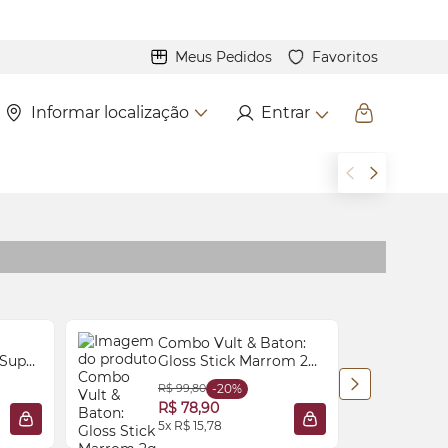
Meus Pedidos
Favoritos
Informar localização
Entrar
Combo Vult & Baton:
 Super
Gloss
Stick Marrom 2g
+
Gloss
Stick Rosa 2g
R$ 99,80
-20%
R
R$ 78,90
5x R$ 15,78
ADICIONAR À SACOLA
ADICIONAR À SACO