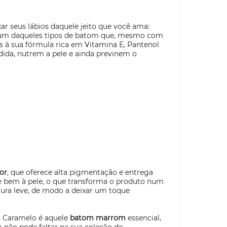
xar seus lábios daquele jeito que você ama:
é um daqueles tipos de batom que, mesmo com
as à sua fórmula rica em Vitamina E, Pantenol
dida, nutrem a pele e ainda previnem o
or
, que oferece alta pigmentação e entrega
e bem à pele, o que transforma o produto num
tura leve, de modo a deixar um toque
e. Caramelo é aquele
batom marrom
essencial,