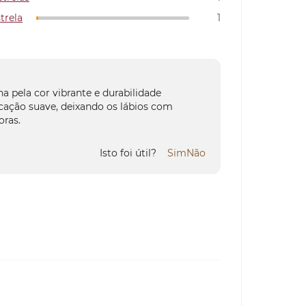
strela
1
a pela cor vibrante e durabilidade
cação suave, deixando os lábios com
oras.
Isto foi útil?
Sim
Não