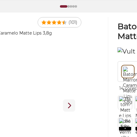
(101)
Bato
Matt
14 cores