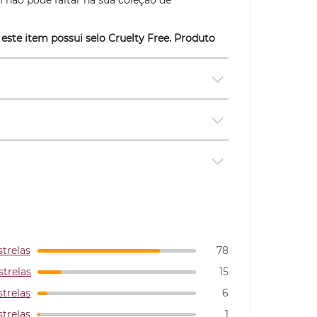
m não pode faltar na sua coleção de
 este item possui selo
Cruelty Free
. Produto
strelas
78
strelas
15
strelas
6
strelas
1