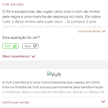
COR: ESCURO
O Pó é excepcional, deu super certo com o tom da minha
pele negra é uma mancha de nascença no rosto. Ele cobre
tudo, e deixa minha pele super seca … Já comprei 2 para
garantir e não ficar mais sempre, pois tbm amo a proteção
continuar lendo
que ele oferece e as vitaminas existentes nele que
contribuem para retardar o envelhecimento facial . Muitas
Esta avaliação foi útil?
amigas notaram a diferença na minha pele com o uso do pó,
Sim
Não
e já estou recomendando 😄
Mais comentários
A Vult Cosmética é uma marca brasileira que nasceu em 2004.
Está na filosofia da Vult a busca permanente pela transformação
e mudança. Assim, é guiada por tendências, design e o desejo de
se tornar fonte de beleza e realização. A grande Missão da Vult
Cosmética é oferecer ao universo feminino a possibilidade de ter
Continuar Lendo
produtos de beleza sofisticados, inovadores e acessíveis.