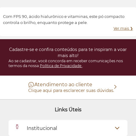
Transformar e valorizar a beleza e o bem-estar de cada indivíduo,
conforme suas características e preferências.
Com FPS 90, ácido hialurônico e vitaminas, este pó compacto
controla o brilho, enquanto protege a pele.
Ver mais ❯
Cadastre-se e confira conteúdos para te inspiram a voar
mais alto!
Ao se cadastrar, você concorda em receber comunicações nos
termos da nossa
Política de Privacidade
.
Atendimento ao cliente
Clique aqui para esclarecer suas dúvidas.
Links Úteis
Institucional