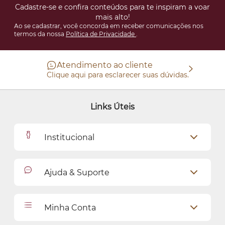
Cadastre-se e confira conteúdos para te inspiram a voar
mais alto!
Ao se cadastrar, você concorda em receber comunicações nos
termos da nossa
Política de Privacidade
.
Atendimento ao cliente
Clique aqui para esclarecer suas dúvidas.
Links Úteis
Institucional
Outlet
Ajuda & Suporte
Como Comprar
Cadastro
Relacionamento com o Cliente
Minha Conta
Seja uma revendedora
Entregas