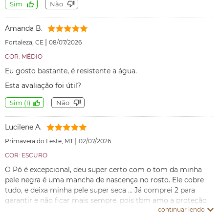
Sim
Não
Amanda B.
|
Fortaleza, CE
08/07/2026
COR: MÉDIO
Eu gosto bastante, é resistente a água.
Esta avaliação foi útil?
Sim
(
1
)
Não
Lucilene A.
|
Primavera do Leste, MT
02/07/2026
COR: ESCURO
O Pó é excepcional, deu super certo com o tom da minha
pele negra é uma mancha de nascença no rosto. Ele cobre
tudo, e deixa minha pele super seca … Já comprei 2 para
garantir e não ficar mais sempre, pois tbm amo a proteção
continuar lendo
que ele oferece e as vitaminas existentes nele que