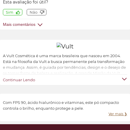
contribuem para retardar o envelhecimento facial . Muitas
Esta avaliação foi útil?
amigas notaram a diferença na minha pele com o uso do pó,
Sim
Não
e já estou recomendando 😄
Mais comentários
A Vult Cosmética é uma marca brasileira que nasceu em 2004.
Está na filosofia da Vult a busca permanente pela transformação
e mudança. Assim, é guiada por tendências, design e o desejo de
se tornar fonte de beleza e realização. A grande Missão da Vult
Cosmética é oferecer ao universo feminino a possibilidade de ter
Continuar Lendo
produtos de beleza sofisticados, inovadores e acessíveis.
Transformar e valorizar a beleza e o bem-estar de cada indivíduo,
conforme suas características e preferências.
Com FPS 90, ácido hialurônico e vitaminas, este pó compacto
controla o brilho, enquanto protege a pele.
Ver mais ❯