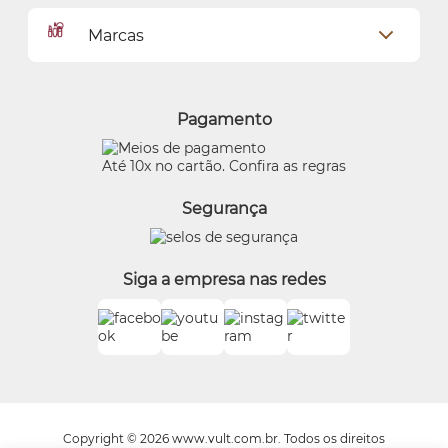
Dados Pessoais
Pagamentos
Marcas
Meus endereços
Política de Privacidade
Alterar Senha
Proteja-se Contra Fraudes
O Boticário
Meus Pedidos
Consumidor.gov
Quem Disse, Berenice?
Pagamento
Preferências de Cookies
Eudora
Termos de Uso
Beleza na Web
Até 10x no cartão. Confira as regras
Trocas e Devoluções
Vult
Segurança
O.U.i
Truss
Dr Jones
Siga a empresa nas redes
Boticário Internacional
Copyright © 2026 www.vult.com.br. Todos os direitos