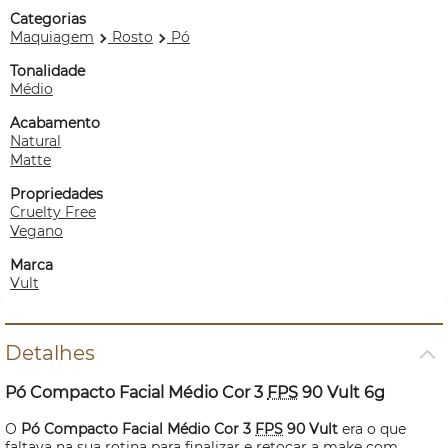
Categorias
Maquiagem
Rosto
Pó
Tonalidade
Médio
Acabamento
Natural
Matte
Propriedades
Cruelty Free
Vegano
Marca
Vult
Detalhes
Pó Compacto Facial Médio Cor 3
FPS
90 Vult 6g
O
Pó Compacto Facial Médio Cor 3
FPS
90 Vult
era o que
faltava na sua rotina para finalizar e retocar a
make
com