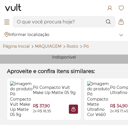
Informar localização
Página Inicial
MAQUIAGEM
Rosto
Pó
Indisponível
Aproveite e confira itens similares:
Pó Compacto Vult
Pó Comp
Make
Up Matte 05 9g
Ultrafin
R$ 37,90
R$ 34,90
2x R$ 18,95
2x R$ 17,45
ADICIONAR À SACOLA