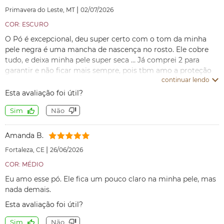
|
Primavera do Leste, MT
02/07/2026
COR: ESCURO
O Pó é excepcional, deu super certo com o tom da minha
pele negra é uma mancha de nascença no rosto. Ele cobre
tudo, e deixa minha pele super seca … Já comprei 2 para
garantir e não ficar mais sempre, pois tbm amo a proteção
continuar lendo
que ele oferece e as vitaminas existentes nele que
contribuem para retardar o envelhecimento facial . Muitas
Esta avaliação foi útil?
amigas notaram a diferença na minha pele com o uso do pó,
Sim
Não
e já estou recomendando 😄
Amanda B.
|
Fortaleza, CE
26/06/2026
COR: MÉDIO
Eu amo esse pó. Ele fica um pouco claro na minha pele, mas
nada demais.
Esta avaliação foi útil?
Sim
Não