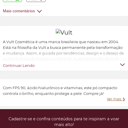
Mais comentários
A Vult Cosmética é uma marca brasileira que nasceu em 2004.
Está na filosofia da Vult a busca permanente pela transformação
e mudança. Assim, é guiada por tendências, design e o desejo de
se tornar fonte de beleza e realização. A grande Missão da Vult
Cosmética é oferecer ao universo feminino a possibilidade de ter
Continuar Lendo
produtos de beleza sofisticados, inovadores e acessíveis.
Transformar e valorizar a beleza e o bem-estar de cada indivíduo,
conforme suas características e preferências.
Com FPS 90, ácido hialurônico e vitaminas, este pó compacto
controla o brilho, enquanto protege a pele. Compre já!
Ver mais ❯
Cadastre-se e confira conteúdos para te inspiram a voar
mais alto!