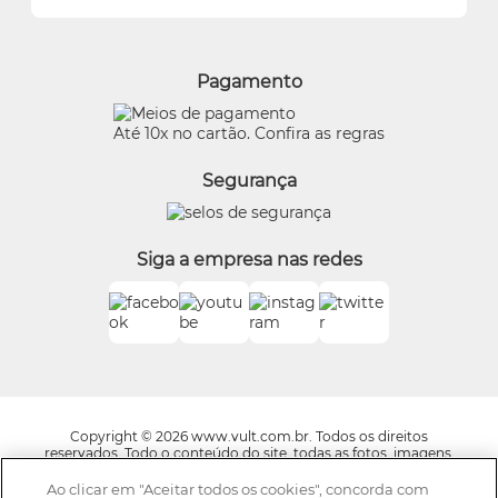
Alterar Senha
Proteja-se Contra Fraudes
O Boticário
Meus Pedidos
Consumidor.gov
Quem Disse, Berenice?
Pagamento
Preferências de Cookies
Eudora
Termos de Uso
Beleza na Web
Até 10x no cartão. Confira as regras
Trocas e Devoluções
Vult
Segurança
O.U.i
Truss
Dr Jones
Siga a empresa nas redes
Boticário Internacional
Copyright © 2026 www.vult.com.br. Todos os direitos
reservados. Todo o conteúdo do site, todas as fotos, imagens,
logotipos, marcas, dizeres, som, software, conjunto imagem,
layout, trade dress, aqui veiculados são de propriedade exclusiva
Ao clicar em "Aceitar todos os cookies", concorda com