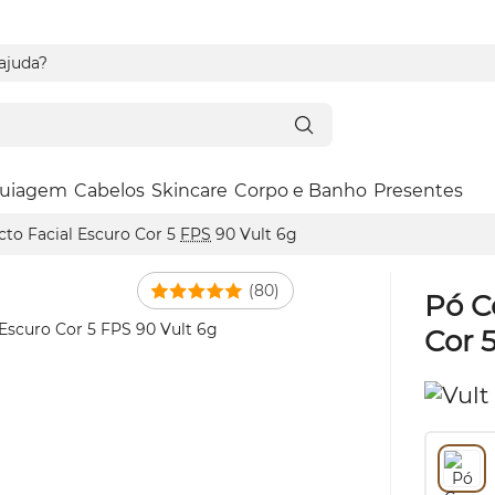
 ajuda?
uiagem
Cabelos
Skincare
Corpo e Banho
Presentes
to Facial Escuro Cor 5
FPS
90 Vult 6g
(80)
Pó C
Cor 