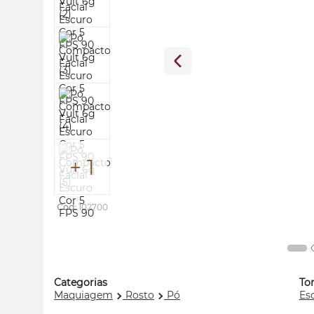
+ 1
Cod:
102700
Categorias
To
Maquiagem
Rosto
Pó
Es