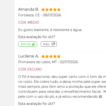
Amanda B.
Fortaleza, CE
-
08/07/2026
COR: MÉDIO
Eu gosto bastante, é resistente a água.
Esta avaliação foi útil?
Sim
(
1
)
Não
Lucilene A.
Primavera do Leste, MT
-
02/07/2026
COR: ESCURO
O Pó é excepcional, deu super certo com o tom da 
no rosto. Ele cobre tudo, e deixa minha pele super se
mais sempre, pois tbm amo a proteção que ele oferec
contribuem para retardar o envelhecimento facial .
pele com o uso do pó, e já estou recomendando 😄
Esta avaliação foi útil?