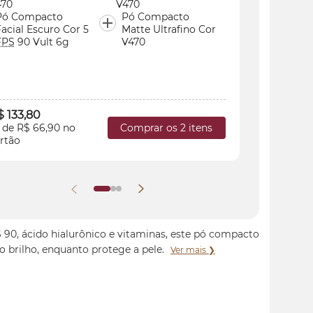
Pó Com
Pó Compacto
Pó Compacto
Facial E
acial Escuro Cor 5
Matte Ultrafino Cor
FPS
90 V
FPS
90 Vult 6g
V470
R$ 138,8
$ 133,80
2x de R$ 
Comprar os 2 itens
 de R$ 66,90 no
cartão
rtão
90, ácido hialurônico e vitaminas, este pó compacto
o brilho, enquanto protege a pele.
Ver mais ❯