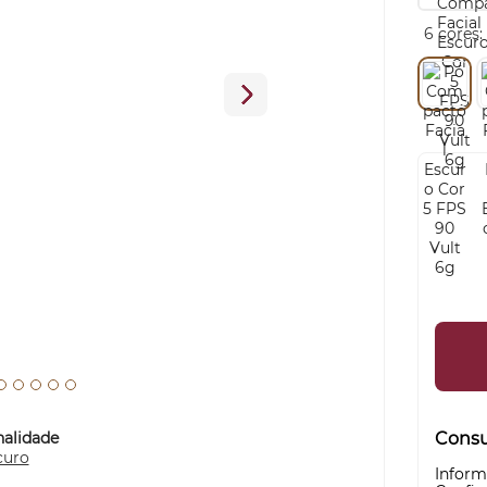
6 cores:
nalidade
Consul
curo
Inform