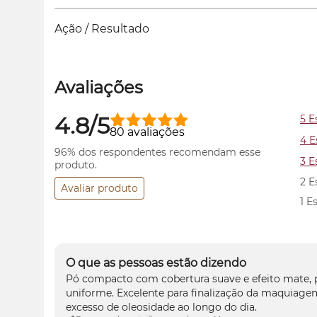
Ação / Resultado
Avaliações
4.8/5
5 E
80 avaliações
4 E
96% dos respondentes recomendam esse
3 E
produto.
2 E
Avaliar produto
1 E
O que as pessoas estão dizendo
Pó compacto com cobertura suave e efeito mate, 
uniforme. Excelente para finalização da maquiagem
excesso de oleosidade ao longo do dia.