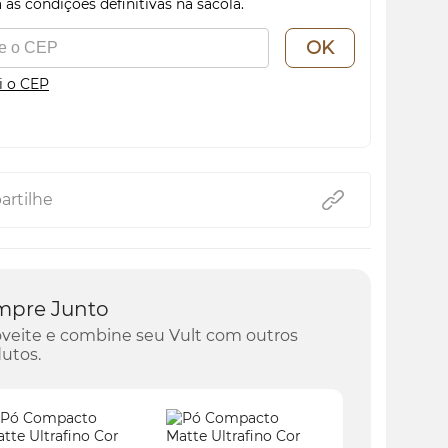
 as condições definitivas na sacola.
OK
i o CEP
rtilhe
mpre Junto
veite e combine seu Vult com outros
utos.