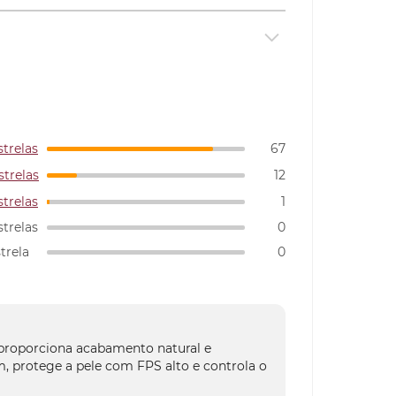
strelas
67
strelas
12
strelas
1
strelas
0
strela
0
proporciona acabamento natural e
, protege a pele com FPS alto e controla o