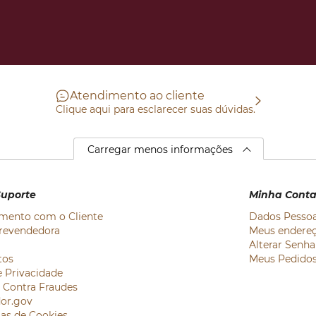
Atendimento ao cliente
Clique aqui para esclarecer suas dúvidas.
Carregar menos informações
Suporte
Minha Cont
mento com o Cliente
Dados Pessoa
revendedora
Meus endere
Alterar Senha
tos
Meus Pedido
e Privacidade
e Contra Fraudes
or.gov
ias de Cookies