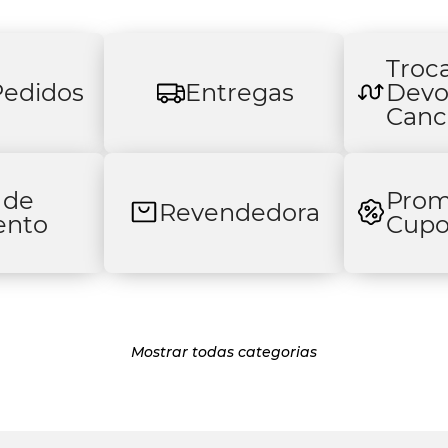
Troca
edidos
Entregas
Devo
Canc
 de
Prom
Revendedora
ento
Cupo
Mostrar todas categorias