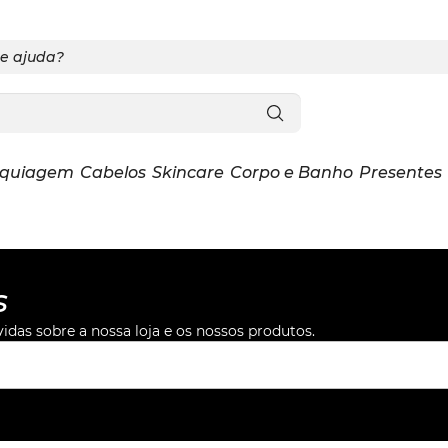
de ajuda?
quiagem
Cabelos
Skincare
Corpo e Banho
Presentes
s
das sobre a nossa loja e os nossos produtos.