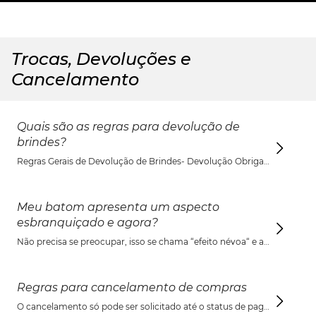
Trocas, Devoluções e
Cancelamento
Quais são as regras para devolução de
brindes?
Regras Gerais de Devolução de Brindes- Devolução Obrigatória: Em caso de cancelamento da compra ou devolução total dos produtos, os brindes correspondentes à campanha devem ser devolvidos a Vult.- Condição do Brinde: O brinde deve ser devolvido em sua embalagem original, acompanhado de todos os acessórios.Critérios de devolução parcial- Manutenção do Brinde: Se, após a devolução parcial de alguns itens, o valor total dos produtos restantes no pedido ainda atingir o valor mínimo exigido pela campanha promocional, você não precisará devolver o brinde.- Perda do Direito: Se o valor dos produtos que permanecerem com você ficar abaixo do valor mínimo estipulado para ganhar o brinde, ele deverá ser enviado de volta dentro da caixa dos produtos devolvidos.
Meu batom apresenta um aspecto
esbranquiçado e agora?
Não precisa se preocupar, isso se chama “efeito névoa“ e acontece quando alguns ingredientes da fórmula migram para a superfície do batom. É importante ressaltar que este fenômeno não altera as propriedades originais do batom. Ele permanece seguro para uso, mantendo sua performance e qualidade originais. Você pode continuar utilizando seu batom normalmente!
Regras para cancelamento de compras
O cancelamento só pode ser solicitado até o status de pagamento aprovado (antes da Emissão da Nota Fiscal), que em geral, acontece minutos após a conclusão do pedido. Após faturado, orientamos a recusa ou devolução do pedido.- Pedidos no status “Aguardando pagamento“: O cancelamento ocorre automaticamente caso o pagamento não seja identificado.- Pedidos no status “Aguardando confirmação de pagamento“: O cancelamento pode ser feito somente após a confirmação e antes do faturamento.- Após solicitar o cancelamento, o consumidor será reembolsado, conforme o modelo de pagamento.- O reembolso acontece dentro do prazo de até duas faturas para cartão e até 5 dias para PIX, contando a partir do momento do cancelamento.> Caso o pedido já esteja faturado, você pode recusar a entrega do seu pedido que nós iniciaremos o processo de cancelamento. > Caso você já tenha recebido o pedido, acesse o tópico: Trocas, Devoluções e Cancelamento para verificar informações sobre o processo de devolução.Para cancelar o pedido entre em contato com os canais de atendimento: 11 96300 1561 (whatsapp) ou 11 3716 3521 (telefone)