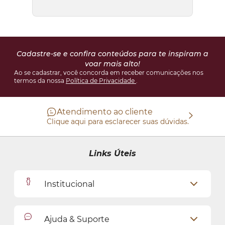
Cadastre-se e confira conteúdos para te inspiram a
voar mais alto!
Ao se cadastrar, você concorda em receber comunicações nos
termos da nossa
Política de Privacidade
.
Atendimento ao cliente
Clique aqui para esclarecer suas dúvidas.
Links Úteis
Institucional
Outlet
Ajuda & Suporte
Como Comprar