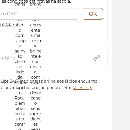
 as condições definitivas na sacola.
OK
i o CEP
rtilhe
Lips 24/7 Incolor traz brilho aos lábios enquanto
a e promove hidratação por até 24h.
Ver mais ❯