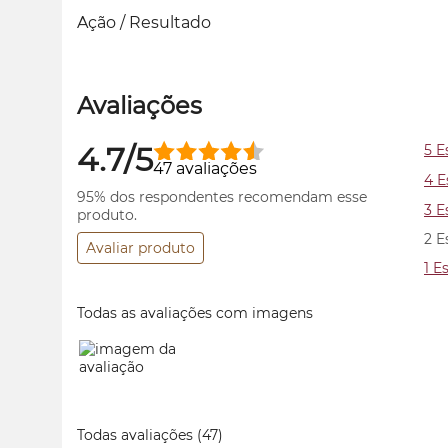
Ação / Resultado
Avaliações
4.7/5
5 E
47 avaliações
4 E
95% dos respondentes recomendam esse
3 E
produto.
2 E
Avaliar produto
1 E
Todas as avaliações com imagens
Todas avaliações
(47)