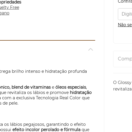
Confira
opriedades
elty Free
gano
Não se
Compa
rega brilho intenso e hidratação profunda
O Glossy 
ônico,
blend
de vitaminas
e
óleos especiais
,
revitaliz
que revitaliza os lábios e promove
hidratação
 com a exclusiva Tecnologia Real Color que
s de pele.
a os lábios pegajosos, garantindo o efeito
possui
efeito incolor perolado e fórmula
que