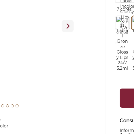
7 cores:
61% off
r
Consul
olor
Inform