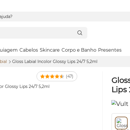
 ajuda?
uiagem
Cabelos
Skincare
Corpo e Banho
Presentes
bial
Gloss
Labial Incolor
Glossy
Lips 24/7 5,2ml
(47)
Glos
Lips