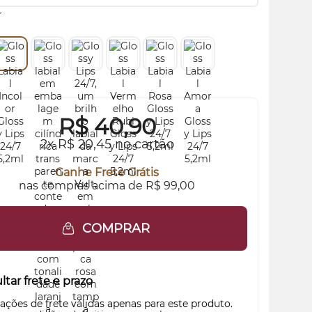
R$
40,90
2x R$ 20,45 no cartão
Ganhe Frete Grátis
nas compras acima de R$ 99,00
COMPRAR
tar frete e prazo
ações de frete válidas apenas para este produto.