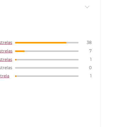
strelas
38
strelas
7
strelas
1
strelas
0
strela
1