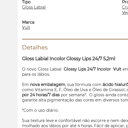
Tipo
Pr
Gloss Labial
Cru
Ve
Marca
Vult
Detalhes
Gloss
Labial Incolor
Glossy
Lips 24/7 5,2ml
O novo
Gloss
Labial
Glossy
Lips 24/7 Incolor Vult
ent
para os lábios.
Em
nova embalagem
, sua fórmula com
ácido hialur
como Vitamina E, F, Óleo de Uva e Óleo de Girassol, 
por 24 horas/7 dias
por semana*. O
gloss
ainda conta
garante alta pigmentação das cores em diversos ton
*Com o uso diário.
Sua textura leve e confortável não escorre e nem deix
molhado aos lábios por até 4 horas. Fácil de aplicar, 