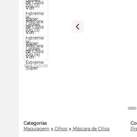
Cod:
Z48499
Categorias
Co
Maquiagem
Olhos
Máscara de Cílios
Pr