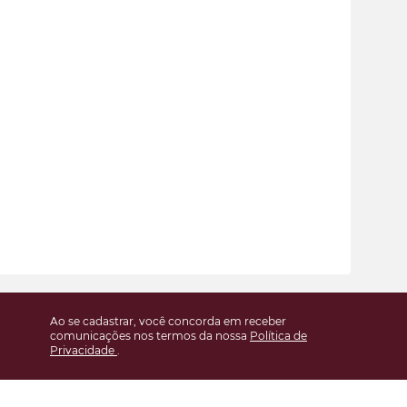
Ao se cadastrar, você concorda em receber
comunicações nos termos da nossa
Política de
Privacidade
.