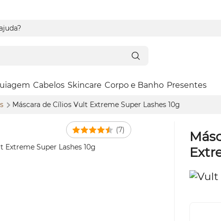
 ajuda?
uiagem
Cabelos
Skincare
Corpo e Banho
Presentes
os
Máscara de Cílios Vult Extreme Super
Lashes
10g
(7)
Másc
Extr