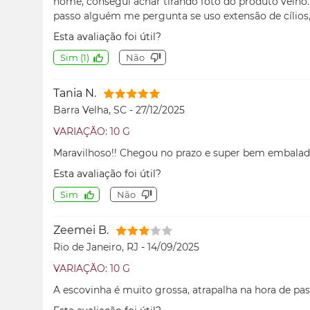
nome, consegui achar tirando foto do produto velho
passo alguém me pergunta se uso extensão de cílios,
Esta avaliação foi útil?
Sim
(
1
)
Não
Tania N.
Barra Velha, SC
-
27/12/2025
VARIAÇÃO: 10 G
Maravilhoso!! Chegou no prazo e super bem embalad
Esta avaliação foi útil?
Sim
Não
Zeemei B.
Rio de Janeiro, RJ
-
14/09/2025
VARIAÇÃO: 10 G
A escovinha é muito grossa, atrapalha na hora de pas