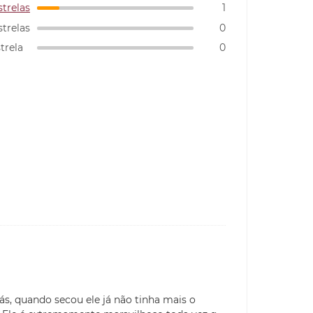
strelas
1
strelas
0
strela
0
s, quando secou ele já não tinha mais o