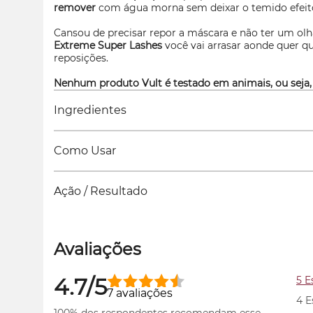
remover
com água morna sem deixar o temido efeit
Cansou de precisar repor a máscara e não ter um ol
Extreme Super
Lashes
você vai arrasar aonde quer 
reposições.
Nenhum produto Vult é testado em animais, ou seja,
Ingredientes
Como Usar
Ação / Resultado
Avaliações
4.7/5
5 E
7 avaliações
4 E