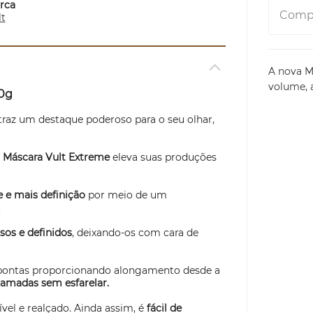
rca
Compa
lt
A nova M
volume, 
0g
traz um destaque poderoso para o seu olhar,
a
Máscara Vult Extreme
eleva suas produções
 e mais definição
por meio de um
.
sos e definidos
, deixando-os com cara de
às pontas proporcionando alongamento desde a
amadas sem esfarelar.
ível e realçado. Ainda assim, é
fácil de