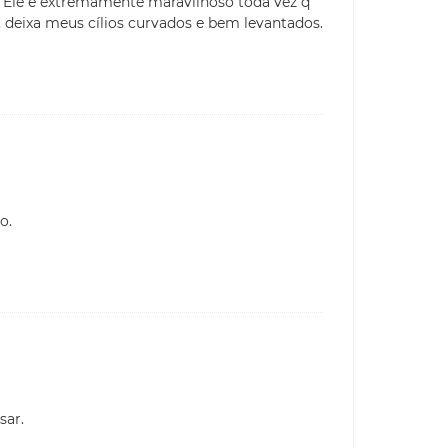
. Ele é extremamente maravilhoso toda vez q
 deixa meus cílios curvados e bem levantados.
o.
sar.