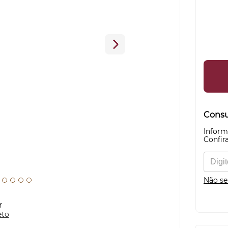
Consul
Inform
Confira
Não se
r
eto