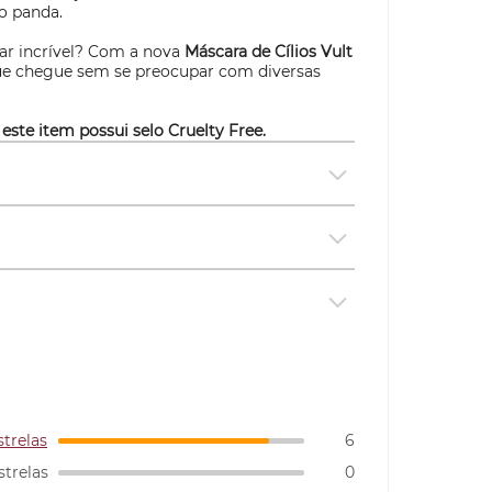
o panda.
har incrível? Com a nova
Máscara de Cílios Vult
que chegue sem se preocupar com diversas
 este item possui selo
Cruelty Free.
strelas
6
strelas
0