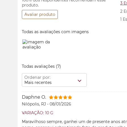
100% dos respondentes recomendam esse
3 E
produto.
2 E
Avaliar produto
1 E
Todas as avaliações com imagens
Todas avaliações
(7)
Ordenar por:
Mais recentes
Daphne O.
Nilópolis, RJ
-
08/01/2026
VARIAÇÃO: 10 G
Maravilhoso sempre, ganhei um de presente anos atrá