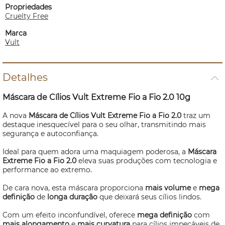
Propriedades
Cruelty Free
Marca
Vult
Detalhes
Máscara de Cílios Vult Extreme Fio a Fio 2.0 10g
A nova
Máscara de Cílios Vult Extreme Fio a Fio 2.0
traz um
destaque inesquecível para o seu olhar, transmitindo mais
segurança e autoconfiança.
Ideal para quem adora uma maquiagem poderosa, a
Máscara
Extreme Fio a Fio 2.0
eleva suas produções com tecnologia e
performance ao extremo.
De cara nova, esta máscara proporciona
mais volume
e
mega
definição
de
longa duração
que deixará seus cílios lindos.
Com um efeito inconfundível, oferece
mega definição
com
mais alongamento
e
mais curvatura
para cílios impecáveis de