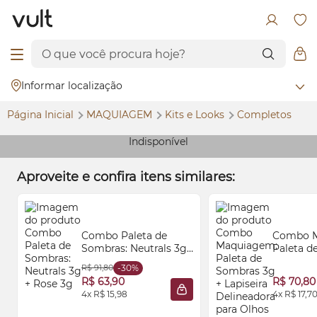
Informar localização
Página Inicial
MAQUIAGEM
Kits e
Looks
Completos
Indisponível
Aproveite e confira itens similares:
Combo Paleta de
Combo M
Sombras: Neutrals 3g
Paleta d
+ Rose 3g
+ Lapisei
R$ 91,80
-30%
Delinead
R$ 63,90
R$ 70,80
Olhos 0,
4x R$ 15,98
4x R$ 17,7
ADICIONAR À SACOLA