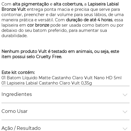
Com
alta pigmentação
e
alta cobertura,
a
Lapiseira Labial
Bronze Vult
entrega ponta macia e precisa que serve para
contornar, preencher e dar volume para seus lábios, de uma
maneira prática e versátil. Com
duração de até 4 horas
, essa
lapiseira em
cor bronze
pode ser usada como batom ou por
debaixo do seu batom preferido, para aumentar sua
durabilidade.
Nenhum produto Vult é testado em animais, ou seja, este
item possui selo
Cruelty Free.
Este kit contém:
01 Batom Líquido Matte Castanho Claro Vult Nano HD 5ml
01 Lapiseira Labial Castanho Claro Vult 0,35g
Ingredientes
Como Usar
Ação / Resultado