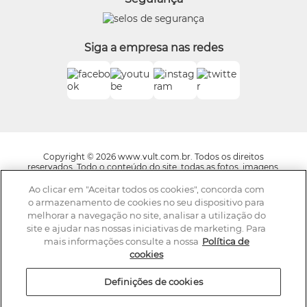
O.U.i
Truss
Dr Jones
Siga a empresa nas redes
Boticário Internacional
Copyright © 2026 www.vult.com.br. Todos os direitos
reservados. Todo o conteúdo do site, todas as fotos, imagens,
logotipos, marcas, dizeres, som, software, conjunto imagem,
layout, trade dress, aqui veiculados são de propriedade exclusiva
Ao clicar em "Aceitar todos os cookies", concorda com
da Boticário Produto de Beleza Ltda. É vedada qualquer
o armazenamento de cookies no seu dispositivo para
reprodução, total ou parcial, de qualquer elemento de
melhorar a navegação no site, analisar a utilização do
identidade, sem expressa autorização. A violação de qualquer
site e ajudar nas nossas iniciativas de marketing. Para
direito mencionado implicará na responsabilização cível e
criminal nos termos da Lei. Os preços dos produtos estão
mais informações consulte a nossa
Política de
sujeitos a alteração sem aviso prévio.
cookies
A Vult se reserva o direito de corrigir qualquer possível erro de
digitação ou gráfico e caso haja divergências entre os valores
Definições de cookies
ofertados nos e-mails promocionais e valores do site,
prevalecem as informações do site. Av. Jaguaré, 818, Galpão