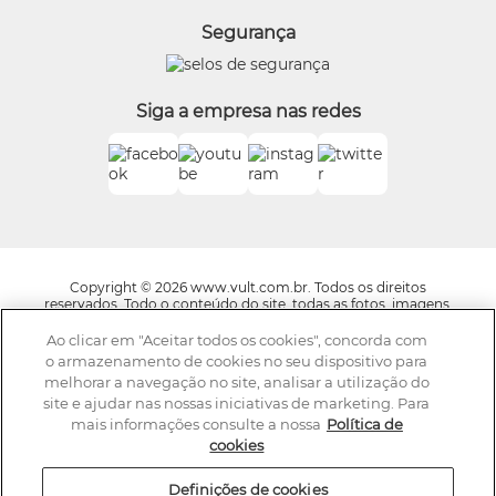
Vult
Segurança
O.U.i
Truss
Dr Jones
Siga a empresa nas redes
Boticário Internacional
Copyright © 2026 www.vult.com.br. Todos os direitos
reservados. Todo o conteúdo do site, todas as fotos, imagens,
logotipos, marcas, dizeres, som, software, conjunto imagem,
layout, trade dress, aqui veiculados são de propriedade exclusiva
Ao clicar em "Aceitar todos os cookies", concorda com
da Boticário Produto de Beleza Ltda. É vedada qualquer
o armazenamento de cookies no seu dispositivo para
reprodução, total ou parcial, de qualquer elemento de
melhorar a navegação no site, analisar a utilização do
identidade, sem expressa autorização. A violação de qualquer
site e ajudar nas nossas iniciativas de marketing. Para
direito mencionado implicará na responsabilização cível e
criminal nos termos da Lei. Os preços dos produtos estão
mais informações consulte a nossa
Política de
sujeitos a alteração sem aviso prévio.
cookies
A Vult se reserva o direito de corrigir qualquer possível erro de
digitação ou gráfico e caso haja divergências entre os valores
Definições de cookies