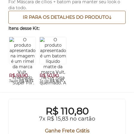
Fix! Máscara de cílios + batom para manter seu look o
dia todo.
IR PARA OS DETALHES DO PRODUTO
Itens desse Kit:
R$ 59,90
R$ 50,90
3x de
R$ 19,97
3x de
R$ 16,97
R$
110,80
7x R$ 15,83 no cartão
Ganhe Frete Grátis