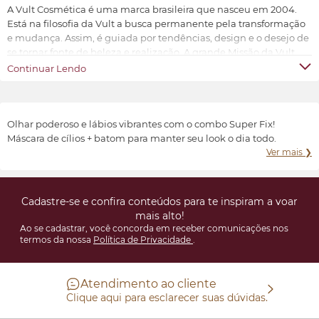
A Vult Cosmética é uma marca brasileira que nasceu em 2004.
Está na filosofia da Vult a busca permanente pela transformação
e mudança. Assim, é guiada por tendências, design e o desejo de
se tornar fonte de beleza e realização. A grande Missão da Vult
Cosmética é oferecer ao universo feminino a possibilidade de ter
Continuar Lendo
produtos de beleza sofisticados, inovadores e acessíveis.
Transformar e valorizar a beleza e o bem-estar de cada indivíduo,
conforme suas características e preferências.
Olhar poderoso e lábios vibrantes com o combo Super Fix!
Máscara de cílios + batom para manter seu look o dia todo.
Ver mais ❯
Cadastre-se e confira conteúdos para te inspiram a voar
mais alto!
Ao se cadastrar, você concorda em receber comunicações nos
termos da nossa
Política de Privacidade
.
Atendimento ao cliente
Clique aqui para esclarecer suas dúvidas.