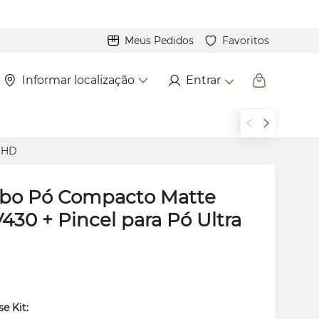
Meus Pedidos
Favoritos
Informar localização
Entrar
a HD
o Pó Compacto Matte
V430 + Pincel para Pó Ultra
se Kit: