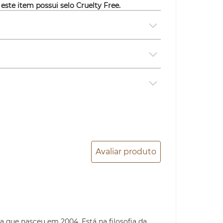
 este item possui selo
Cruelty Free.
Avaliar produto
a que nasceu em 2004. Está na filosofia da