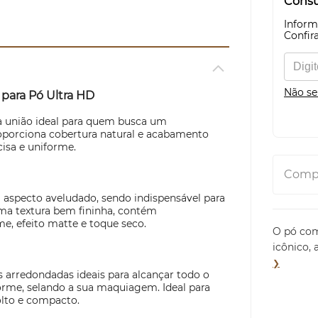
Consul
Inform
Confira
Não se
para Pó Ultra HD
a união ideal para quem busca um
porciona cobertura natural e acabamento
isa e uniforme.
Compa
aspecto aveludado, sendo indispensável para
ma textura bem fininha, contém
e, efeito matte e toque seco.
O pó com
icônico,
❯
 arredondadas ideais para alcançar todo o
rme, selando a sua maquiagem. Ideal para
olto e compacto.