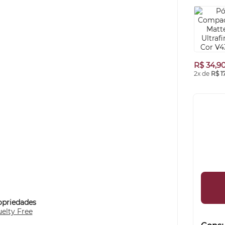
R$ 34,9
2x de
R$ 1
opriedades
elty Free