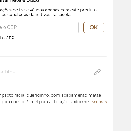
tar frete e prazo
ações de frete válidas apenas para este produto.
 as condições definitivas na sacola.
OK
i o CEP
rtilhe
pacto facial queridinho, com acabamento matte
 agora com o Pincel para aplicação uniforme.
Ver mais