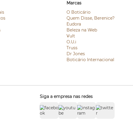
Marcas
is
O Boticário
ços
Quem Disse, Berenice?
Eudora
s
Beleza na Web
Vult
O.U.i
Truss
Dr Jones
Boticário Internacional
Siga a empresa nas redes