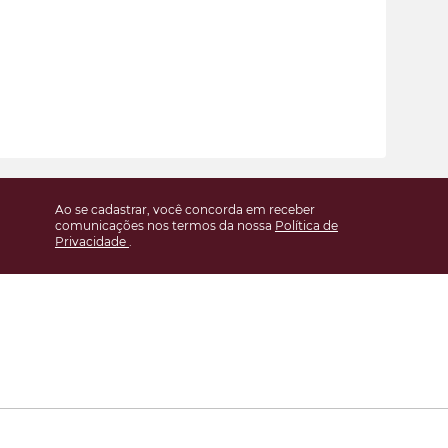
Ao se cadastrar, você concorda em receber
comunicações nos termos da nossa
Política de
Privacidade
.