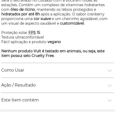
Será o seu aliado no cuidado com a boca em todas as
estações. Contém um complexo de vitaminas hidratantes
com
óleo de rícino
, mantendo os lábios protegidos e
hidratados por até 8h
após a aplicação. O sabor cranberry
proporciona uma
cor suave
e um cheirinho agradável, com
um visual de aspecto saudável e
customizável
.
Proteção solar
FPS
15
Textura ultraconfortável
Fácil aplicação e produto
vegano
Nenhum produto Vult é testado em animais, ou seja, este
item possui selo
Cruelty Free.
Como Usar
Ação / Resultado
Este item contém