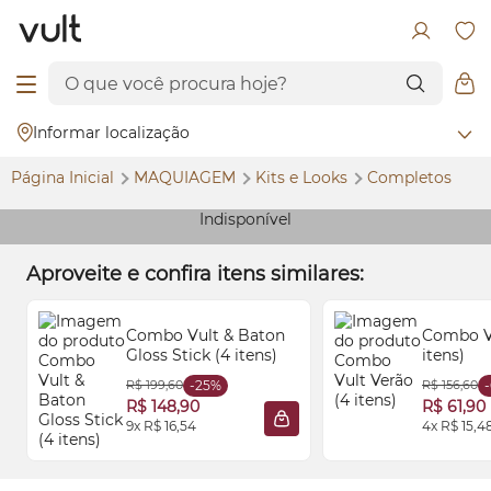
Informar localização
Página Inicial
MAQUIAGEM
Kits e
Looks
Completos
Indisponível
Aproveite e confira itens similares:
Combo Vult & Baton
Combo Vu
Gloss
Stick (4 itens)
itens)
R$ 199,60
-25%
R$ 156,60
R$ 148,90
R$ 61,90
9x R$ 16,54
4x R$ 15,4
ADICIONAR À SACOLA