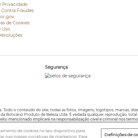
e Privacidade
e Contra Fraudes
or.gov
ias de Cookies
e Uso
Devoluções
Segurança
. Todo o conteúdo do site, todas as fotos, imagens, logotipos, marcas, di
va da Boticário Produto de Beleza Ltda. É vedada qualquer reprodução, total
reito mencionado implicará na responsabilização cível e criminal nos termo
namento de cookies no seu dispositivo para
digitação ou gráfico e caso haja divergências entre os valores ofertados nos 
Definições de c
dar nas nossas iniciativas de marketing. Para
lo 21,22 e 23, São Paulo, CEP 05346-000 – CNPJ: 11.137.051.0810-89 - Inscri