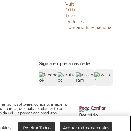
Vult
O.U.i
Truss
Dr Jones
Boticário Internacional
Siga a empresa nas redes
zeres, som, software, conjunto imagem,
Pode Confiar
 ou parcial, de qualquer elemento de
s da Lei. Os preços dos produtos
e-mails promocionais e valores do site,
ookies
Rejeitar Todos
Aceitar todos os cookies
ção Estadual: 136.888.049.113