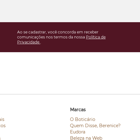
Ao se cadastrar, você concorda em receber
comunicações nos termos da nossa
Política de
Privacidade
.
Marcas
is
O Boticário
ços
Quem Disse, Berenice?
Eudora
s
Beleza na Web