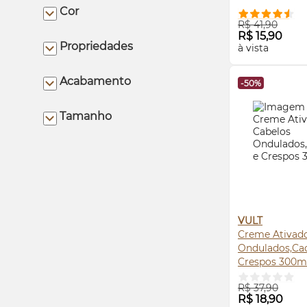
Cor
COMPRE
R$ 41,90
R$ 15,90
Propriedades
à vista
Acabamento
-50%
Tamanho
VULT
Creme Ativado
Ondulados,Ca
Crespos 300m
COMPRE
R$ 37,90
R$ 18,90