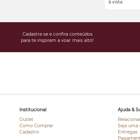
à vista
Cadastre-se e confira conteúdos
para te inspiram a voar mais alto!
Institucional
Ajuda & S
Outlet
Relaciona
Como Comprar
Seja uma 
Cadastro
Entregas
Pagamen