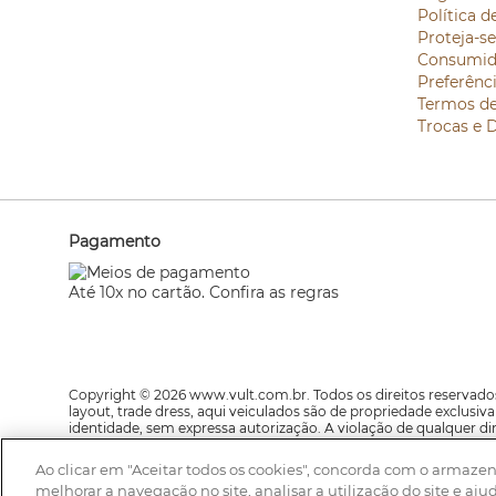
Política d
Proteja-s
Consumid
Preferênc
Termos d
Trocas e 
Pagamento
Até 10x no cartão. Confira as regras
Copyright © 2026 www.vult.com.br. Todos os direitos reservados
layout, trade dress, aqui veiculados são de propriedade exclusi
identidade, sem expressa autorização. A violação de qualquer di
estão sujeitos a alteração sem aviso prévio.
Ao clicar em "Aceitar todos os cookies", concorda com o armaze
A Vult se reserva o direito de corrigir qualquer possível erro de 
melhorar a navegação no site, analisar a utilização do site e aju
prevalecem as informações do site. Av. Jaguaré, 818, Galpão Módu