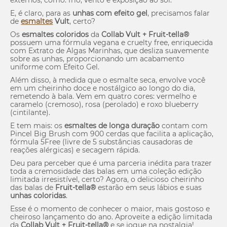
E, é claro, para as
unhas com efeito gel
, precisamos falar
de
esmaltes
Vult
, certo?
Os
esmaltes coloridos
da
Collab Vult + Fruit-tella®
possuem uma fórmula vegana e
cruelty free
, enriquecida
com Extrato de Algas Marinhas, que desliza suavemente
sobre as unhas, proporcionando um acabamento
uniforme com Efeito Gel.
Além disso, à medida que o esmalte seca, envolve você
em um cheirinho doce e nostálgico ao longo do dia,
remetendo à bala. Vem em quatro cores: vermelho e
caramelo (cremoso), rosa (perolado) e roxo blueberry
(cintilante).
E tem mais: os
esmaltes de longa duração
contam com
Pincel Big Brush com 900 cerdas que facilita a aplicação,
fórmula 5Free (livre de 5 substâncias causadoras de
reações alérgicas) e secagem rápida.
Deu para perceber que é uma parceria inédita para trazer
toda a cremosidade das balas em uma coleção edição
limitada irresistível, certo? Agora, o delicioso cheirinho
das balas de
Fruit-tella®
estarão em seus lábios e suas
unhas coloridas
.
Esse é o momento de conhecer o maior, mais gostoso e
cheiroso lançamento do ano. Aproveite a edição limitada
da
Collab Vult + Fruit-tella®
e se jogue na nostalgia!