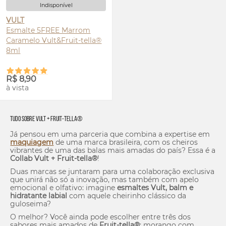
Indisponível
VULT
Esmalte 5FREE Marrom
Caramelo Vult&Fruit-tella®
8ml
R$ 8,90
à vista
Tudo sobre Vult + Fruit-tella®
Já pensou em uma parceria que combina a expertise em
maquiagem
de uma marca brasileira, com os cheiros
vibrantes de uma das balas mais amadas do país? Essa é a
Collab Vult + Fruit-tella®
!
Duas marcas se juntaram para uma colaboração exclusiva
que unirá não só a inovação, mas também com apelo
emocional e olfativo: imagine
esmaltes Vult, balm e
hidratante labial
com aquele cheirinho clássico da
guloseima?
O melhor? Você ainda pode escolher entre três dos
sabores mais amados de
Fruit-tella®
: morango com