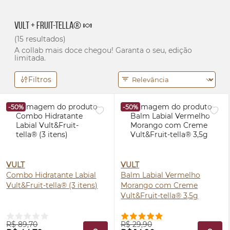
Vult + Fruit-tella® 🍬
(15 resultados)
A collab mais doce chegou! Garanta o seu, edição
limitada.
Filtros
-50%
-50%
VULT
VULT
Combo Hidratante Labial
Balm Labial Vermelho
Vult&Fruit-tella® (3 itens)
Morango com Creme
Vult&Fruit-tella® 3,5g
R$ 89,70
R$ 29,90