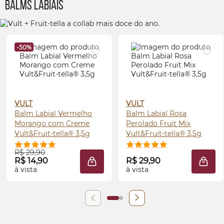
Balms Labiais
-50%
VULT
VULT
Balm Labial Vermelho
Balm Labial Rosa
Morango com Creme
Perolado Fruit Mix
Vult&Fruit-tella® 3,5g
Vult&Fruit-tella® 3,5g
R$ 29,90
R$ 14,90
R$ 29,90
ADICIONAR À SACOLA
ADIC
à vista
à vista