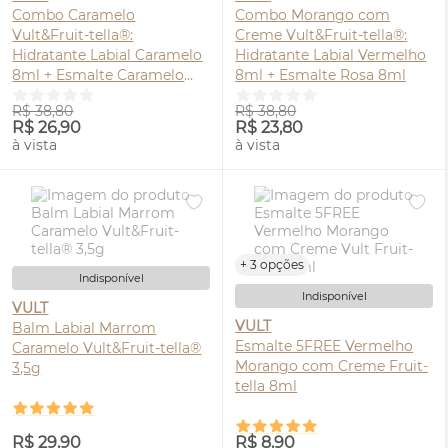
Combo Caramelo
Combo Morango com
Vult&Fruit-tella®:
Creme Vult&Fruit-tella®:
Hidratante Labial Caramelo
Hidratante Labial Vermelho
8ml + Esmalte Caramelo
8ml + Esmalte Rosa 8ml
8ml
R$ 38,80
R$ 38,80
R$ 26,90
R$ 23,80
à vista
à vista
+ 3 opções
Indisponível
Indisponível
VULT
VULT
Balm Labial Marrom
Esmalte 5FREE Vermelho
Caramelo Vult&Fruit-tella®
Morango com Creme Fruit-
3,5g
tella 8ml
R$ 29,90
R$ 8,90