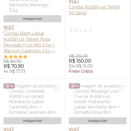
VULT
Combo Vult&Fruit-Tella®
(10 Itens)
Indisponível
VULT
Combo Balm Labial
Vult&Fruit-Tella®: Rosa
Perolado Fruit Mix 3,5g +
Marrom Caramelo 3,5g +
R$ 215,00
Vermelho Morango 3,5g
R$ 150,00
R$ 89,70
R$ 70,90
10x R$ 15,00
4x R$ 17,73
Frete Grátis
-30%
-38%
Indisponível
Indisponível
VULT
VULT