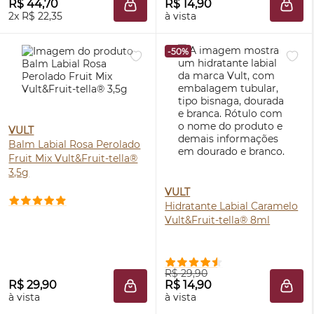
R$ 44,70
R$ 14,90
ADICIONAR À SACOLA
ADIC
2x R$ 22,35
à vista
-50%
VULT
Balm Labial Rosa Perolado
Fruit Mix Vult&Fruit-tella®
3,5g
VULT
Hidratante Labial Caramelo
Vult&Fruit-tella® 8ml
R$ 29,90
R$ 29,90
R$ 14,90
ADICIONAR À SACOLA
ADIC
à vista
à vista