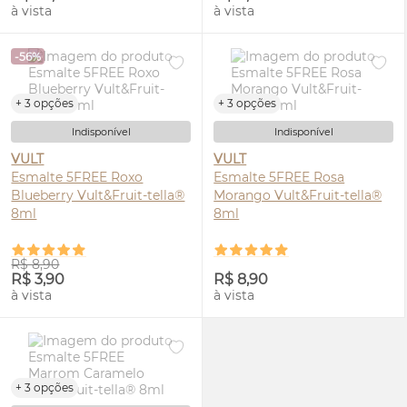
à vista
à vista
-56%
+ 3 opções
+ 3 opções
Indisponível
Indisponível
VULT
VULT
Esmalte 5FREE Roxo
Esmalte 5FREE Rosa
Blueberry Vult&Fruit-tella®
Morango Vult&Fruit-tella®
8ml
8ml
R$ 8,90
R$ 3,90
R$ 8,90
à vista
à vista
+ 3 opções