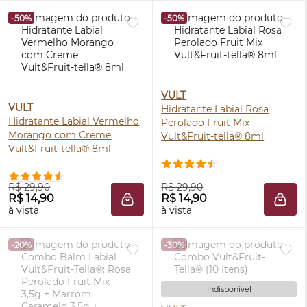
-50%
-50%
VULT
VULT
Hidratante Labial Rosa
Hidratante Labial Vermelho
Perolado Fruit Mix
Morango com Creme
Vult&Fruit-tella® 8ml
Vult&Fruit-tella® 8ml
R$ 29,90
R$ 29,90
R$ 14,90
R$ 14,90
ADICIONAR À SACOLA
ADIC
à vista
à vista
-20%
-30%
Indisponível