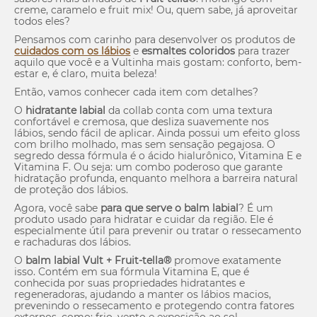
creme, caramelo e fruit mix! Ou, quem sabe, já aproveitar
todos eles?
Pensamos com carinho para desenvolver os produtos de
cuidados com os lábios
e
esmaltes coloridos
para trazer
aquilo que você e a Vultinha mais gostam: conforto, bem-
estar e, é claro, muita beleza!
Então, vamos conhecer cada item com detalhes?
O
hidratante labial
da collab conta com uma textura
confortável e cremosa, que desliza suavemente nos
lábios, sendo fácil de aplicar. Ainda possui um efeito
gloss
com brilho molhado, mas sem sensação pegajosa. O
segredo dessa fórmula é o ácido hialurônico, Vitamina E e
Vitamina F. Ou seja: um combo poderoso que garante
hidratação profunda, enquanto melhora a barreira natural
de proteção dos lábios.
Agora, você sabe
para que serve o balm labial
? É um
produto usado para hidratar e cuidar da região. Ele é
especialmente útil para prevenir ou tratar o ressecamento
e rachaduras dos lábios.
O
balm labial Vult + Fruit-tella®
promove exatamente
isso. Contém em sua fórmula Vitamina E, que é
conhecida por suas propriedades hidratantes e
regeneradoras, ajudando a manter os lábios macios,
prevenindo o ressecamento e protegendo contra fatores
externos, como: frio, vento e exposição ao sol.