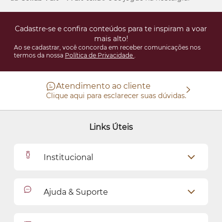
Cadastre-se e confira conteúdos para te inspiram a voar
mais alto!
Ao se cadastrar, você concorda em receber comunicações nos
termos da nossa
Política de Privacidade
.
Atendimento ao cliente
Clique aqui para esclarecer suas dúvidas.
Links Úteis
Institucional
Outlet
Ajuda & Suporte
Como Comprar
Cadastro
Relacionamento com o Cliente