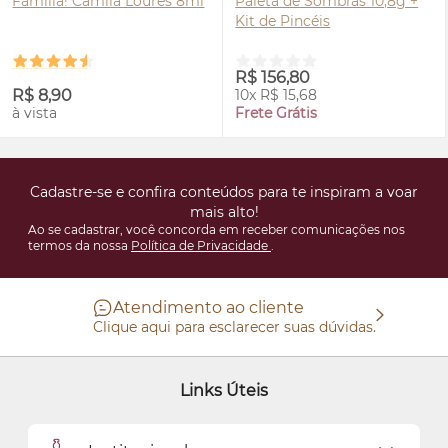
Família! Camila Loures 8ml
Paleta de Sombras 10,8g +
Kit de Pincéis
R$ 156,80
R$ 8,90
10x R$ 15,68
à vista
Frete Grátis
Cadastre-se e confira conteúdos para te inspiram a voar
mais alto!
Ao se cadastrar, você concorda em receber comunicações nos
termos da nossa
Política de Privacidade
.
Atendimento ao cliente
Clique aqui para esclarecer suas dúvidas.
Links Úteis