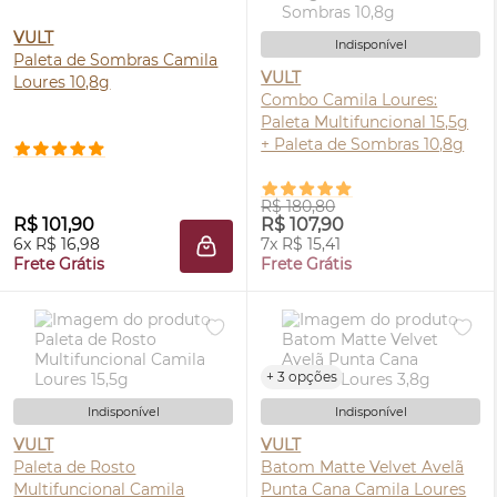
VULT
Indisponível
Paleta de Sombras Camila
VULT
Loures 10,8g
Combo Camila Loures:
Paleta Multifuncional 15,5g
+ Paleta de Sombras 10,8g
R$ 180,80
R$ 101,90
R$ 107,90
6x R$ 16,98
7x R$ 15,41
ADICIONAR À SACOLA
Frete Grátis
Frete Grátis
+ 3 opções
Indisponível
Indisponível
VULT
VULT
Paleta de Rosto
Batom Matte Velvet Avelã
Multifuncional Camila
Punta Cana Camila Loures