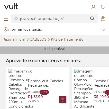
Informar localização
Página Inicial
CABELOS
Kits de Tratamento
Indisponível
Aproveite e confira itens similares:
Combo Vult Cabelos
Combo
Recarga de
Reparaç
Hidratação: Shampoo
350ml + 
R$ 40,80
-12%
R$ 55,80
-
200ml +
Acidific
R$ 35,90
R$ 49,90
Condicionador 200ml
2x R$ 17,95
3x R$ 16,63
ADICIONAR À SACOLA