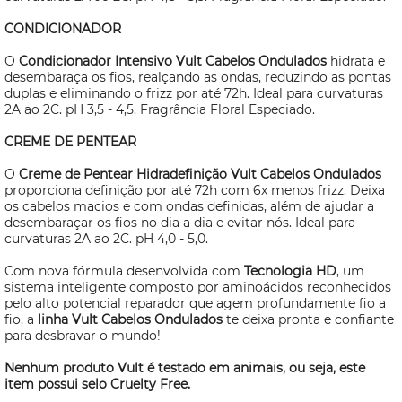
CONDICIONADOR
O
Condicionador Intensivo Vult Cabelos Ondulados
hidrata e
desembaraça os fios, realçando as ondas, reduzindo as pontas
duplas e eliminando o frizz por até 72h. Ideal para curvaturas
2A ao 2C. pH 3,5 - 4,5. Fragrância Floral Especiado.
CREME DE PENTEAR
O
Creme de Pentear Hidradefinição Vult Cabelos Ondulados
proporciona definição por até 72h com 6x menos frizz. Deixa
os cabelos macios e com ondas definidas, além de ajudar a
desembaraçar os fios no dia a dia e evitar nós. Ideal para
curvaturas 2A ao 2C. pH 4,0 - 5,0.
Com nova fórmula desenvolvida com
Tecnologia HD
, um
sistema inteligente composto por aminoácidos reconhecidos
pelo alto potencial reparador que agem profundamente fio a
fio, a
linha Vult Cabelos Ondulados
te deixa pronta e confiante
para desbravar o mundo!
Nenhum produto Vult é testado em animais, ou seja, este
item possui selo
Cruelty Free.