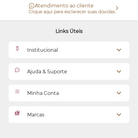
Atendimento ao cliente
Clique aqui para esclarecer suas dúvidas.
Links Úteis
Institucional
Outlet
Ajuda & Suporte
Como Comprar
Cadastro
Relacionamento com o Cliente
Minha Conta
Seja uma revendedora
Entregas
Dados Pessoais
Pagamentos
Marcas
Meus endereços
Política de Privacidade
Alterar Senha
Proteja-se Contra Fraudes
O Boticário
Meus Pedidos
Consumidor.gov
Quem Disse, Berenice?