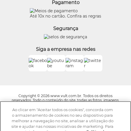
Pagamento
Preferências de Cookies
Eudora
Termos de Uso
Beleza na Web
Até 10x no cartão. Confira as regras
Trocas e Devoluções
Vult
Segurança
O.U.i
Truss
Dr Jones
Siga a empresa nas redes
Boticário Internacional
Copyright © 2026 www.vult.com.br. Todos os direitos
reservados. Todo o conteúdo do site, todas as fotos, imagens,
logotipos, marcas, dizeres, som, software, conjunto imagem,
layout, trade dress, aqui veiculados são de propriedade exclusiva
Ao clicar em "Aceitar todos os cookies", concorda com
da Boticário Produto de Beleza Ltda. É vedada qualquer
o armazenamento de cookies no seu dispositivo para
reprodução, total ou parcial, de qualquer elemento de
melhorar a navegação no site, analisar a utilização do
identidade, sem expressa autorização. A violação de qualquer
site e ajudar nas nossas iniciativas de marketing. Para
direito mencionado implicará na responsabilização cível e
criminal nos termos da Lei. Os preços dos produtos estão