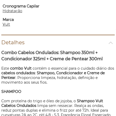
Cronograma Capilar
Hidratação
Marca
Vult
Detalhes
Combo Cabelos Ondulados: Shampoo 350ml +
Condicionador 325ml + Creme de Pentear 300ml
Este
combo Vult
contém o essencial para o cuidado diário dos
cabelos ondulados
:
Shampoo, Condicionador e Creme de
Pentear
. Proporciona limpeza, hidratação, definição e
movimento aos seus fios.
SHAMPOO
Com proteína do trigo e óleo de jojoba, o
Shampoo Vult
Cabelos Ondulados
limpa sem ressecar. Realça as ondas,
reduz pontas duplas e elimina o frizz por até 72h. Ideal para
curvaturas 2A ao 2C. pH 4,8 - 5,3. Fragrância Floral Especiado.