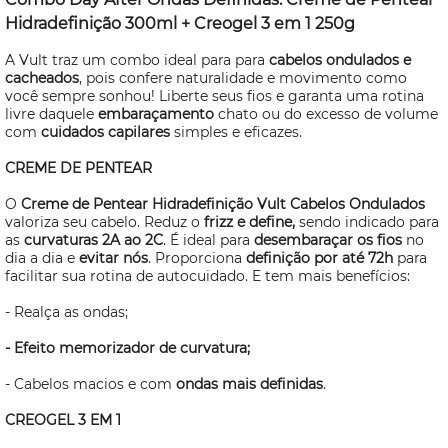
Hidradefinição 300ml + Creogel 3 em 1 250g
A Vult traz um combo ideal para para
cabelos ondulados e
cacheados
, pois confere naturalidade e movimento como
você sempre sonhou! Liberte seus fios e garanta uma rotina
livre daquele
embaraçamento
chato ou do excesso de volume
com
cuidados capilares
simples e eficazes.
CREME DE PENTEAR
O
Creme de Pentear Hidradefinição Vult Cabelos Ondulados
valoriza seu cabelo. Reduz o
frizz e define,
sendo indicado para
as
curvaturas 2A ao 2C
. É ideal para
desembaraçar os fios
no
dia a dia e
evitar nós
. Proporciona
definição por até 72h
para
facilitar sua rotina de autocuidado. E tem mais benefícios:
- Realça as ondas;
- Efeito memorizador de curvatura;
- Cabelos macios e com
ondas mais definidas
.
CREOGEL 3 EM 1