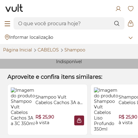
Informar localização
Página Inicial
CABELOS
Shampoo
Indisponível
Aproveite e confira itens similares:
Shampoo Vult
Shampoo
Cabelos Cachos 3A a
Cabelos 
3C 350ml
350ml
R$ 25,90
R$ 25,90
à vista
à vista
ADICIONAR À SACOLA