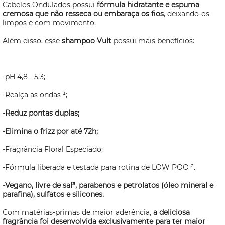
Cabelos Ondulados possui
fórmula hidratante e espuma
cremosa que não resseca ou embaraça os fios
, deixando-os
limpos e com movimento.
Além disso, esse
shampoo Vult
possui mais benefícios:
-pH 4,8 - 5,3;
-Realça as ondas ¹;
-Reduz pontas duplas;
-Elimina o frizz por até 72h;
-Fragrância Floral Especiado;
-Fórmula liberada e testada para rotina de LOW POO ².
-Vegano, livre de sal³, parabenos e petrolatos (óleo mineral e
parafina), sulfatos e silicones.
Com matérias-primas de maior aderência,
a deliciosa
fragrância foi desenvolvida exclusivamente para ter maior