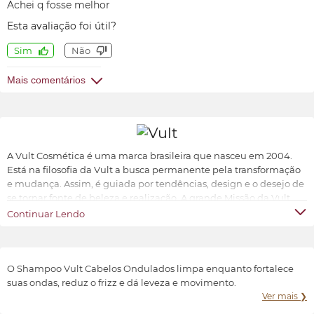
Achei q fosse melhor
Esta avaliação foi útil?
Sim
Não
Mais comentários
A Vult Cosmética é uma marca brasileira que nasceu em 2004.
Está na filosofia da Vult a busca permanente pela transformação
e mudança. Assim, é guiada por tendências, design e o desejo de
se tornar fonte de beleza e realização. A grande Missão da Vult
Cosmética é oferecer ao universo feminino a possibilidade de ter
Continuar Lendo
produtos de beleza sofisticados, inovadores e acessíveis.
Transformar e valorizar a beleza e o bem-estar de cada indivíduo,
conforme suas características e preferências.
O Shampoo Vult Cabelos Ondulados limpa enquanto fortalece
suas ondas, reduz o frizz e dá leveza e movimento.
Ver mais ❯