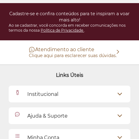
Cadastre-se e confira conteúdos para te inspiram a voar
mais alto!
Ao se cadastrar, você concorda em receber comunicações nos
termos da nossa
Política de Privacidade
.
Atendimento ao cliente
Clique aqui para esclarecer suas dúvidas.
Links Úteis
Institucional
Outlet
Ajuda & Suporte
Como Comprar
Cadastro
Relacionamento com o Cliente
Minha Conta