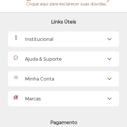
Clique aqui para esclarecer suas dúvidas.
Links Úteis
Institucional
Outlet
Ajuda & Suporte
Como Comprar
Cadastro
Relacionamento com o Cliente
Minha Conta
Seja uma revendedora
Entregas
Dados Pessoais
Pagamentos
Marcas
Meus endereços
Política de Privacidade
Alterar Senha
Proteja-se Contra Fraudes
O Boticário
Meus Pedidos
Consumidor.gov
Quem Disse, Berenice?
Pagamento
Preferências de Cookies