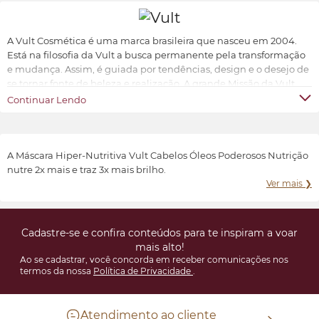
A Vult Cosmética é uma marca brasileira que nasceu em 2004.
Está na filosofia da Vult a busca permanente pela transformação
e mudança. Assim, é guiada por tendências, design e o desejo de
se tornar fonte de beleza e realização. A grande Missão da Vult
Cosmética é oferecer ao universo feminino a possibilidade de ter
Continuar Lendo
produtos de beleza sofisticados, inovadores e acessíveis.
Transformar e valorizar a beleza e o bem-estar de cada indivíduo,
conforme suas características e preferências.
A Máscara Hiper-Nutritiva Vult Cabelos Óleos Poderosos Nutrição
nutre 2x mais e traz 3x mais brilho.
Ver mais ❯
Cadastre-se e confira conteúdos para te inspiram a voar
mais alto!
Ao se cadastrar, você concorda em receber comunicações nos
termos da nossa
Política de Privacidade
.
Atendimento ao cliente