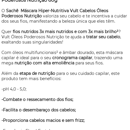
Poderosos Nutrição 60g
O
Sachê
Máscara Hiper-Nutritiva Vult Cabelos Óleos
Poderosos Nutrição
valoriza seu cabelo e te incentiva a cuidar
dos seus fios, manifestando a beleza única que eles têm.
Quer
fios nutridos 3x mais nutridos e com 3x mais brilho¹
?
Vult Óleos Poderosos Nutrição te ajuda a
tratar seu cabelo
,
exaltando suas singularidades!
Com óleos multifuncionais² e âmbar dourado, esta máscara
capilar é ideal para o seu
cronograma capilar
, trazendo uma
mega
nutrição com alta emoliência
para seus fios.
Além da
etapa de nutrição
para o seu cuidado capilar, este
produto tem mais benefícios:
-pH 4,0 - 5,0;
-Combate o ressecamento dos fios;
-Facilita o desembaraço dos cabelos;
-Proporciona cabelos macios e sem frizz;