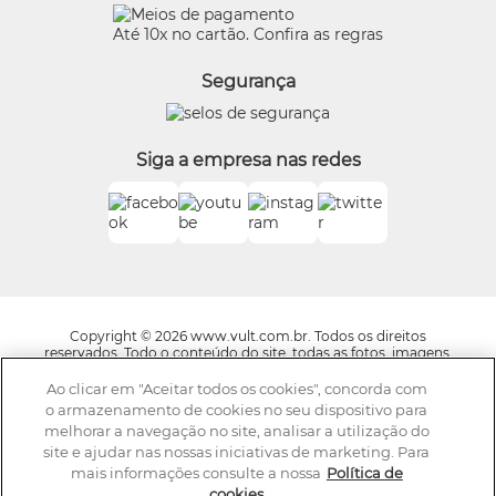
Eudora
Termos de Uso
Beleza na Web
Até 10x no cartão. Confira as regras
Trocas e Devoluções
Vult
Segurança
O.U.i
Truss
Dr Jones
Siga a empresa nas redes
Boticário Internacional
Copyright © 2026 www.vult.com.br. Todos os direitos
reservados. Todo o conteúdo do site, todas as fotos, imagens,
logotipos, marcas, dizeres, som, software, conjunto imagem,
layout, trade dress, aqui veiculados são de propriedade exclusiva
Ao clicar em "Aceitar todos os cookies", concorda com
da Boticário Produto de Beleza Ltda. É vedada qualquer
o armazenamento de cookies no seu dispositivo para
reprodução, total ou parcial, de qualquer elemento de
melhorar a navegação no site, analisar a utilização do
identidade, sem expressa autorização. A violação de qualquer
site e ajudar nas nossas iniciativas de marketing. Para
direito mencionado implicará na responsabilização cível e
criminal nos termos da Lei. Os preços dos produtos estão
mais informações consulte a nossa
Política de
sujeitos a alteração sem aviso prévio.
cookies