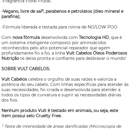
-Fragrância Floral Frutal;
-Vegano, livre de sal³, parabenos e petrolatos (óleo mineral e
parafina);
-Fórmula liberada e testada para rotina de NO/LOW POO.
Com
nova fórmula
desenvolvida com
Tecnologia HD
, que é
um sistema inteligente composto por aminoácidos
reconhecidos pelo alto potencial reparador que agem
profundamente fio a fio, a linha
Vult Cabelos Óleos Poderosos
Nutrição
te deixa pronta e confiante para desbravar o mundo!
SOBRE VULT CABELOS:
Vult Cabelos
celebra o orgulho de suas raízes e valoriza a
potência do seu cabelo. Com linhas específicas para atender às
suas necessidades, foi criada e
desenvolvida para atender a
todos os tipos de curvatura e suprir as necessidades diárias
dos fios.
Nenhum produto Vult é testado em animais, ou seja, este
item possui selo
Cruelty Free.
¹ Teste de intensidade de áreas danificadas (Microscopia de