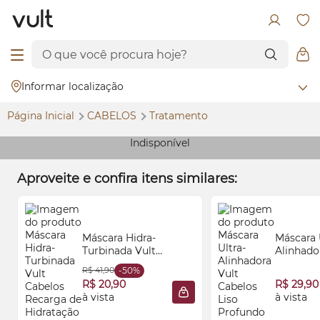
Informar localização
Página Inicial
CABELOS
Tratamento
Indisponível
Aproveite e confira itens similares:
Máscara Hidra-
Máscara 
Turbinada Vult
Alinhado
Cabelos Recarga de
Cabelos 
R$ 41,90
-50%
Hidratação 500g
250g
R$ 20,90
R$ 29,90
à vista
à vista
ADICIONAR À SACOLA