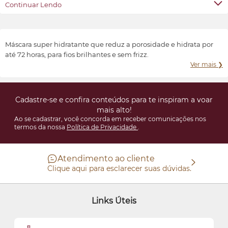
Cosmética é oferecer ao universo feminino a possibilidade de ter
Continuar Lendo
produtos de beleza sofisticados, inovadores e acessíveis.
Transformar e valorizar a beleza e o bem-estar de cada indivíduo,
conforme suas características e preferências.
Máscara super hidratante que reduz a porosidade e hidrata por
até 72 horas, para fios brilhantes e sem frizz.
Ver mais ❯
Cadastre-se e confira conteúdos para te inspiram a voar
mais alto!
Ao se cadastrar, você concorda em receber comunicações nos
termos da nossa
Política de Privacidade
.
Atendimento ao cliente
Clique aqui para esclarecer suas dúvidas.
Links Úteis