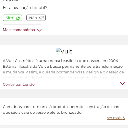
Esta avaliação foi útil?
Sim
Não
Mais comentários
A Vult Cosmética é uma marca brasileira que nasceu em 2004.
Está na filosofia da Vult a busca permanente pela transformação
e mudança. Assim, é guiada por tendências, design e o desejo de
se tornar fonte de beleza e realização. A grande Missão da Vult
Cosmética é oferecer ao universo feminino a possibilidade de ter
Continuar Lendo
produtos de beleza sofisticados, inovadores e acessíveis.
Transformar e valorizar a beleza e o bem-estar de cada indivíduo,
conforme suas características e preferências.
Com duas cores em um só produto, permite construção de cores
que são a cara do verão e efeito bronzeado.
Ver mais ❯