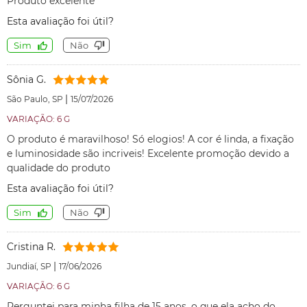
Produto excelente
Esta avaliação foi útil?
Sim
Não
Sônia G.
|
São Paulo, SP
15/07/2026
VARIAÇÃO: 6 G
O produto é maravilhoso! Só elogios! A cor é linda, a fixação
e luminosidade são incriveis! Excelente promoção devido a
qualidade do produto
Esta avaliação foi útil?
Sim
Não
Cristina R.
|
Jundiaí, SP
17/06/2026
VARIAÇÃO: 6 G
Perguntei para minha filha de 15 anos, o que ela acho do