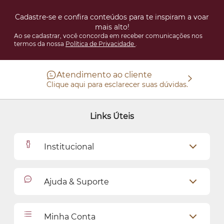
Cadastre-se e confira conteúdos para te inspiram a voar
mais alto!
Ao se cadastrar, você concorda em receber comunicações nos
termos da nossa
Política de Privacidade
.
Atendimento ao cliente
Clique aqui para esclarecer suas dúvidas.
Links Úteis
Institucional
Outlet
Ajuda & Suporte
Como Comprar
Cadastro
Relacionamento com o Cliente
Minha Conta
Seja uma revendedora