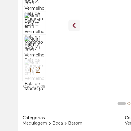
+ 2
Cod:
Z59508
Categorias
Co
Maquiagem
Boca
Batom
Ve