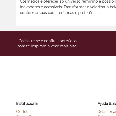
Cosmética é oferecer ao universo feminino a possibil
inovadores e acessíveis. Transformar e valorizar a be
conforme suas características e preferências.
Cadastre-se e confira conteúdos
para te inspiram a voar mais alto!
Institucional
Ajuda & S
Outlet
Relaciona