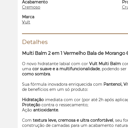
Acabamento
Pr
Cremoso
Cru
Marca
Vult
Detalhes
Multi Balm 2 em 1 Vermelho Bala de Morango 
O novo hidratante labial com cor
Vult Multi Balm
co
uma
cor suave e a multifuncionalidade
, podendo ser
como sombra
.
Sua fórmula inovadora enriquecida com
Pantenol, V
de benefícios em um só produto:
Hidratação
imediata com cor (por até 2h após aplica
Proteção
contra o ressecamento;
Ação
antioxidante
.
Com
textura leve, cremosa e ultra confortável
, seu f
construção de camadas para um acabamento natural