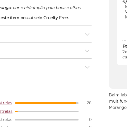
orango
: cor e hidratação para boca e olhos.
 este item possui selo
Cruelty Free.
R
2x
ca
Balm lab
multifun
strelas
26
Morango
strelas
1
strelas
0