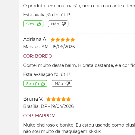
O produto tem boa fixação, uma cor marcante e tem 
Esta avaliação foi útil?
Sim
Não
Adriana A.
Manaus, AM
-
15/06/2026
COR: BORDÔ
Gostei muito desse balm. Hidrata bastante, e a cor fic
Esta avaliação foi útil?
Sim
(
1
)
Não
Bruna V.
Brasília, DF
-
19/04/2026
COR: MARROM
Muito cheiroso e bonito. Eu estou usando como blu
não sou muito da maquiagem kkkkk