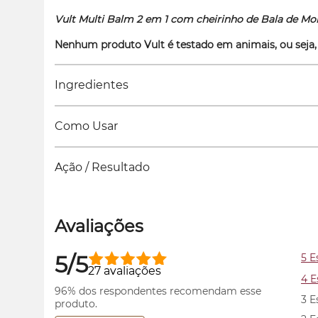
Vult Multi Balm 2 em 1 com cheirinho de Bala de M
Nenhum produto Vult é testado em animais, ou seja,
Ingredientes
Como Usar
Ação / Resultado
Avaliações
5/5
5 E
27 avaliações
4 E
96% dos respondentes recomendam esse
3 E
produto.