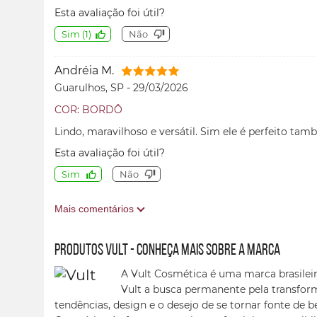
Esta avaliação foi útil?
Sim
(
1
)
Não
Andréia M.
Guarulhos, SP
-
29/03/2026
COR: BORDÔ
Lindo, maravilhoso e versátil. Sim ele é perfeito ta
Esta avaliação foi útil?
Sim
Não
Mais comentários
Produtos Vult - conheça mais sobre a marca
A Vult Cosmética é uma marca brasileir
Vult a busca permanente pela transfor
tendências, design e o desejo de se tornar fonte de b