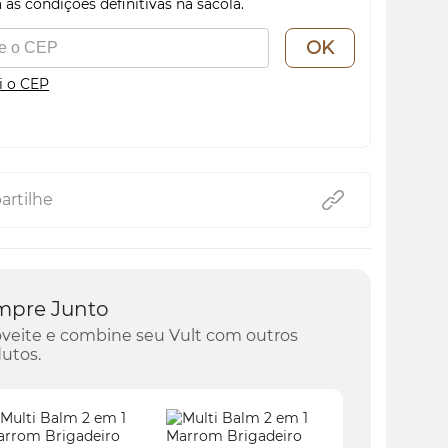
 as condições definitivas na sacola.
OK
i o CEP
rtilhe
mpre Junto
veite e combine seu Vult com outros
utos.