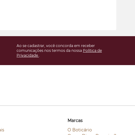
Ao se cadastrar, você concorda em receber
comunicações nos termos da nossa
Política de
Privacidade
.
Marcas
is
O Boticário