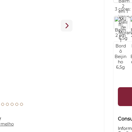
3 cores:
r
Consul
rmelho
Inform