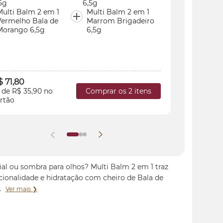
Multi Ba
Multi Balm 2 em 1
Multi Balm 2 em 1
Vermelh
Vermelho Bala de
Marrom Brigadeiro
Morango
Morango 6,5g
6,5g
R$ 71,80
$ 71,80
2x de R$ 
Comprar os 2 itens
 de R$ 35,90 no
cartão
rtão
ial ou sombra para olhos? Multi Balm 2 em 1 traz
cionalidade e hidratação com cheiro de Bala de
.
Ver mais ❯