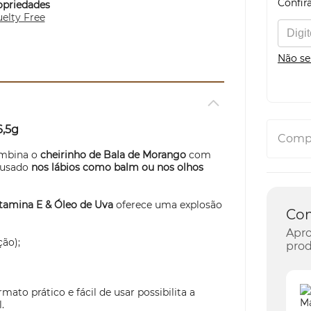
Confira
opriedades
elty Free
Não se
6,5g
Compa
mbina o
cheirinho de Bala de Morango
com
 usado
nos lábios como balm ou nos olhos
itamina E & Óleo de Uva
oferece uma explosão
Co
Apro
ção);
prod
ormato prático e fácil de usar possibilita a
.