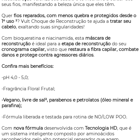
seus fios, manifestando a beleza única que eles têm.
Quer
fios reparados, com menos quebra e protegidos desde o
1º uso ¹
? Vult Choque de Reconstrução te ajuda a
tratar seu
cabelo
, exaltando suas singularidades!
Com bioqueratina e niacinamida, esta
máscara de
reconstrução
é ideal para a
etapa de reconstrução
do seu
cronograma capilar,
visto que
restaura a fibra capilar, combate
danos e protege contra agressores diários
.
Confira mais benefícios:
-pH 4,0 - 5,0;
-Fragrância Floral Frutal;
-Vegano, livre de sal², parabenos e petrolatos (óleo mineral e
parafina);
-Fórmula liberada e testada para rotina de NO/LOW POO.
Com
nova fórmula
desenvolvida com
Tecnologia HD
, que é
um sistema inteligente composto por aminoácidos
reconhecidos pelo alto potencial reparador que agem