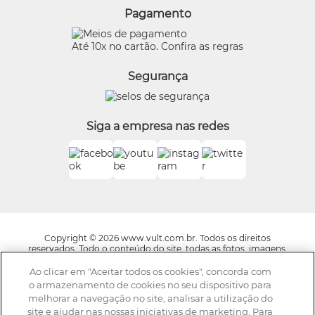
Quem Disse, Berenice?
Pagamento
Preferências de Cookies
Eudora
Termos de Uso
Beleza na Web
Até 10x no cartão. Confira as regras
Trocas e Devoluções
Vult
Segurança
O.U.i
Truss
Dr Jones
Siga a empresa nas redes
Boticário Internacional
Copyright © 2026 www.vult.com.br. Todos os direitos
reservados. Todo o conteúdo do site, todas as fotos, imagens,
logotipos, marcas, dizeres, som, software, conjunto imagem,
layout, trade dress, aqui veiculados são de propriedade exclusiva
Ao clicar em "Aceitar todos os cookies", concorda com
da Boticário Produto de Beleza Ltda. É vedada qualquer
o armazenamento de cookies no seu dispositivo para
reprodução, total ou parcial, de qualquer elemento de
melhorar a navegação no site, analisar a utilização do
identidade, sem expressa autorização. A violação de qualquer
site e ajudar nas nossas iniciativas de marketing. Para
direito mencionado implicará na responsabilização cível e