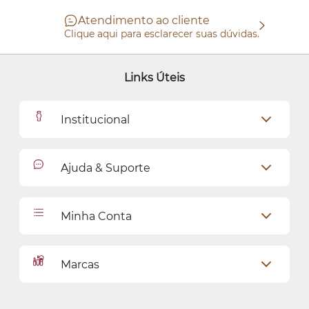
Atendimento ao cliente
Clique aqui para esclarecer suas dúvidas.
Links Úteis
Institucional
Outlet
Ajuda & Suporte
Como Comprar
Cadastro
Relacionamento com o Cliente
Minha Conta
Seja uma revendedora
Entregas
Dados Pessoais
Pagamentos
Marcas
Meus endereços
Política de Privacidade
Alterar Senha
Proteja-se Contra Fraudes
O Boticário
Meus Pedidos
Consumidor.gov