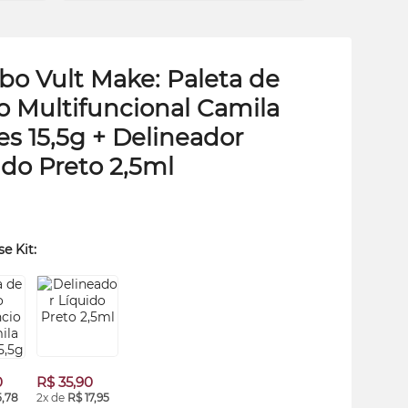
bo Vult
Make
: Paleta de
o Multifuncional Camila
es 15,5g + Delineador
ido Preto 2,5ml
se Kit:
0
R$ 35,90
5,78
2x de
R$ 17,95