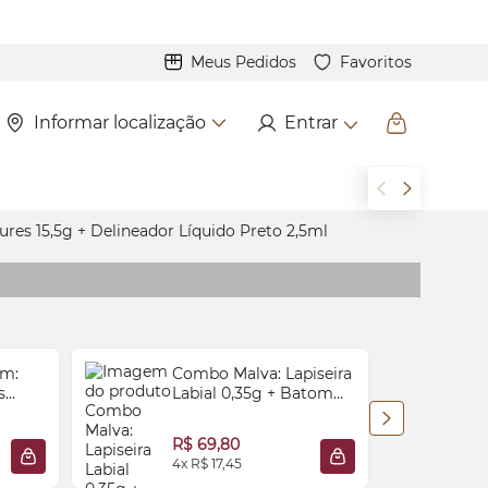
Meus Pedidos
Favoritos
Informar localização
Entrar
ures 15,5g + Delineador Líquido Preto 2,5ml
m:
Combo Malva: Lapiseira
s
Labial 0,35g + Batom
a
Líquido Matte 5ml
R
Olhos
R$ 69,80
4x R$ 17,45
3
ADICIONAR À SACOLA
ADICIONAR À SACO