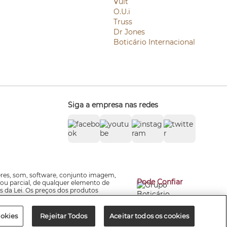
Vult
O.U.i
Truss
Dr Jones
Boticário Internacional
Siga a empresa nas redes
zeres, som, software, conjunto imagem,
Pode Confiar
 ou parcial, de qualquer elemento de
s da Lei. Os preços dos produtos
e-mails promocionais e valores do site,
ookies
Rejeitar Todos
Aceitar todos os cookies
ção Estadual: 136.888.049.113