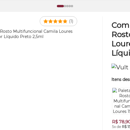
(1)
Com
Rost
Lour
Líqu
Itens des
R$ 78,9
5x de
R$ 1