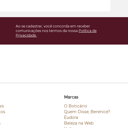
Ao se cadastrar, você concorda em receber
comunicações nos termos da nossa
Política de
Privacidade
.
Marcas
is
O Boticário
ços
Quem Disse, Berenice?
Eudora
s
Beleza na Web