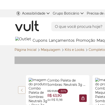
Acessibilidade
Grupo Boticário
Precisa de
Cupons
Lançamentos
Promoção
Maq
Página Inicial
Maquiagem
Kits e
Looks
Complet
Combo Paleta de
Sombras: Neutrals 3g +
Rose 3g
R$ 91,80
-30%
R$ 63,90
4x R$ 15,98
ADICIONAR À