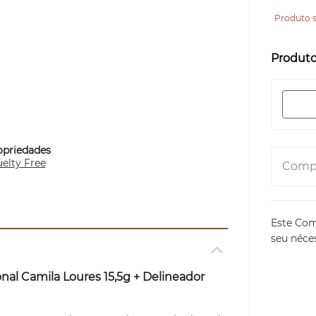
Produto s
Produt
opriedades
elty Free
Compa
Este Com
seu néce
onal Camila Loures 15,5g + Delineador