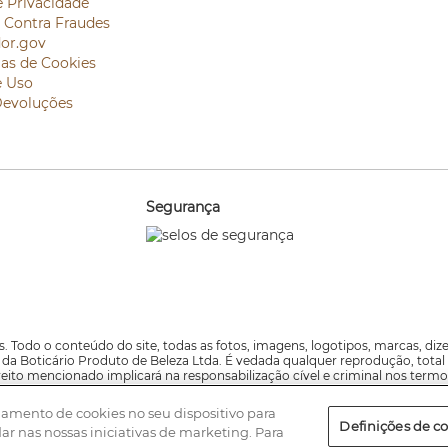
e Privacidade
e Contra Fraudes
or.gov
ias de Cookies
e Uso
Devoluções
Segurança
. Todo o conteúdo do site, todas as fotos, imagens, logotipos, marcas, di
va da Boticário Produto de Beleza Ltda. É vedada qualquer reprodução, total
reito mencionado implicará na responsabilização cível e criminal nos termo
namento de cookies no seu dispositivo para
digitação ou gráfico e caso haja divergências entre os valores ofertados nos 
Definições de c
dar nas nossas iniciativas de marketing. Para
lo 21,22 e 23, São Paulo, CEP 05346-000 – CNPJ: 11.137.051.0810-89 - Inscri