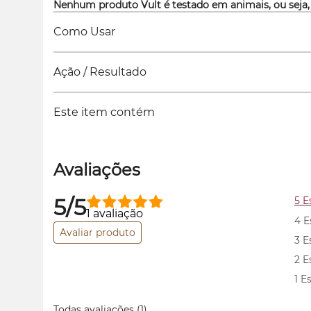
Nenhum produto Vult é testado em animais, ou seja,
Como Usar
Ação / Resultado
Este item contém
Avaliações
5/5
5 E
1 avaliação
4 E
Avaliar produto
3 E
2 E
1 E
Todas avaliações
(1)