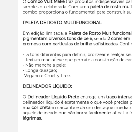
O
Combo Vult
Make
traz produtos indispensáveis p
simples ou elaborada. Com uma
paleta de rosto mul
combo proporciona o fundamental para construir su
PALETA DE ROSTO MULTIFUNCIONAL:
Em edição limitada, a
Paleta de Rosto Multifunciona
pigmentam diversos tons de pele
, sendo
2 cores em
cremosa com partículas de brilho sofisticadas
. Confi
- 3 tons diferentes para definir, bronzear e realçar se
- Textura macia/leve que permite a construção de c
- Não mancha a pele;
- Longa duração;
-Vegano e
Cruelty Free.
DELINEADOR LÍQUIDO:
O
Delineador Líquido Preto
entrega um
traço inten
delineador líquido é exatamente o que você precisa
Sua
cor preta
é marcante e dá um destaque imediato
aquele delineado que
não borra facilmente
, afinal, 
lágrimas.