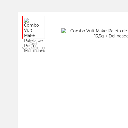
Cod:
V2024020109