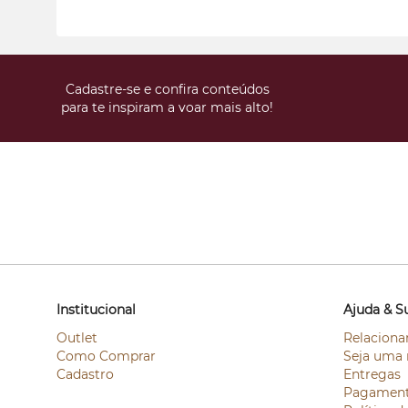
Cadastre-se e confira conteúdos
para te inspiram a voar mais alto!
Institucional
Ajuda & S
Outlet
Relaciona
Como Comprar
Seja uma 
Cadastro
Entregas
Pagamen