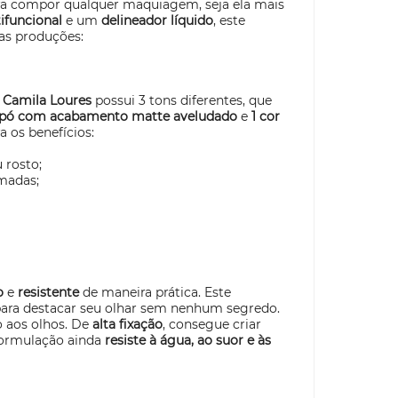
ara compor qualquer maquiagem, seja ela mais
tifuncional
e um
delineador líquido
, este
as produções:
l Camila Loures
possui 3 tons diferentes, que
 pó com acabamento matte aveludado
e
1 cor
ra os benefícios:
u rosto;
amadas;
so
e
resistente
de maneira prática. Este
 para destacar seu olhar sem nenhum segredo.
 aos olhos. De
alta fixação
, consegue criar
a formulação ainda
resiste à água, ao suor e às