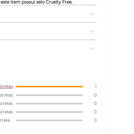
 este item possui selo
Cruelty Free.
strelas
1
strelas
0
strelas
0
strelas
0
strela
0