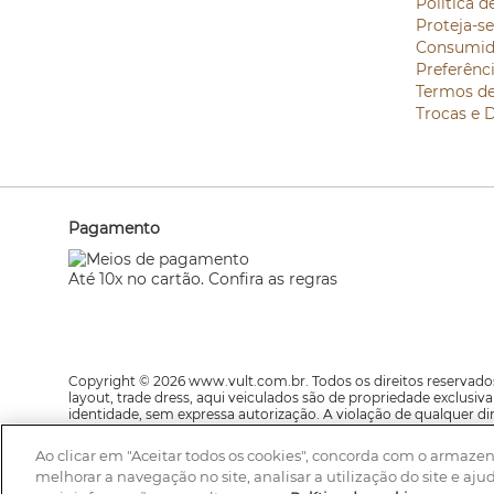
Política d
Proteja-s
Consumid
Preferênc
Termos d
Trocas e 
Pagamento
Até 10x no cartão. Confira as regras
Copyright © 2026 www.vult.com.br. Todos os direitos reservados
layout, trade dress, aqui veiculados são de propriedade exclusi
identidade, sem expressa autorização. A violação de qualquer di
estão sujeitos a alteração sem aviso prévio.
Ao clicar em "Aceitar todos os cookies", concorda com o armaze
A Vult se reserva o direito de corrigir qualquer possível erro de 
melhorar a navegação no site, analisar a utilização do site e aju
prevalecem as informações do site. Av. Jaguaré, 818, Galpão Módu