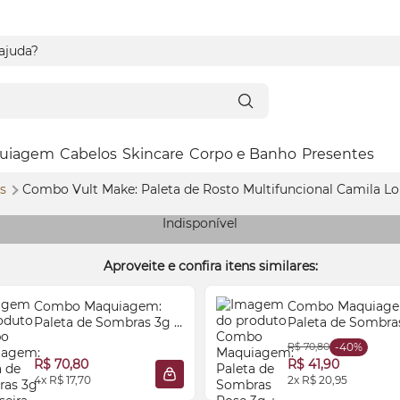
 ajuda?
uiagem
Cabelos
Skincare
Corpo e Banho
Presentes
os
Combo Vult
Make
: Paleta de Rosto Multifuncional Camila Lo
Indisponível
Aproveite e confira itens similares:
Combo Maquiagem:
Combo Maquiage
Paleta de Sombras 3g +
Paleta de Sombra
Lapiseira Delineadora
Rose 3g + Lapiseir
R$ 70,80
-40%
para Olhos 0,35g
Delineadora para 
R$ 70,80
R$ 41,90
0,35g
4x R$ 17,70
2x R$ 20,95
 SACOLA
ADICIONAR À SACOLA