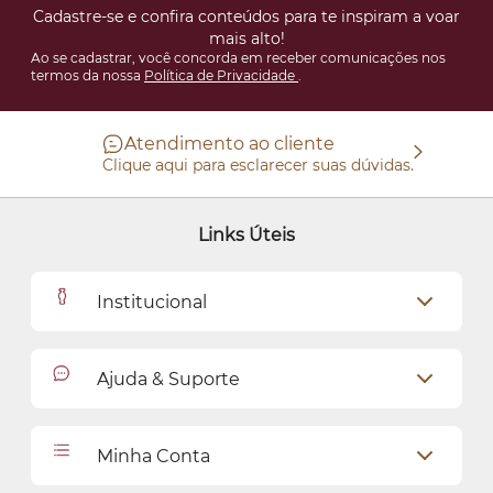
Cadastre-se e confira conteúdos para te inspiram a voar
mais alto!
Ao se cadastrar, você concorda em receber comunicações nos
termos da nossa
Política de Privacidade
.
Atendimento ao cliente
Clique aqui para esclarecer suas dúvidas.
Links Úteis
Institucional
Outlet
Ajuda & Suporte
Como Comprar
Cadastro
Relacionamento com o Cliente
Minha Conta
Seja uma revendedora
Entregas