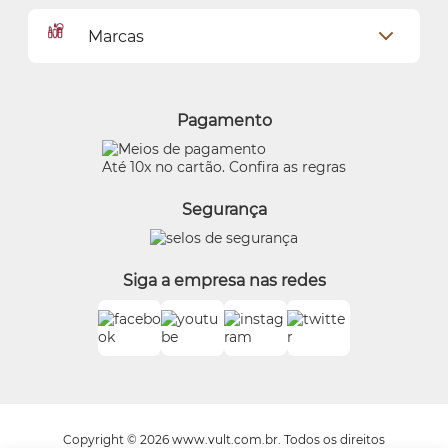
Dados Pessoais
Pagamentos
Marcas
Meus endereços
Política de Privacidade
Alterar Senha
Proteja-se Contra Fraudes
O Boticário
Meus Pedidos
Consumidor.gov
Quem Disse, Berenice?
Pagamento
Preferências de Cookies
Eudora
Termos de Uso
Beleza na Web
Até 10x no cartão. Confira as regras
Trocas e Devoluções
Vult
Segurança
O.U.i
Truss
Dr Jones
Siga a empresa nas redes
Boticário Internacional
Copyright © 2026 www.vult.com.br. Todos os direitos