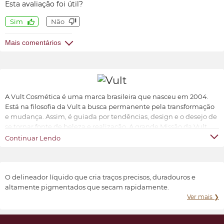
Esta avaliação foi útil?
Sim
Não
Mais comentários
A Vult Cosmética é uma marca brasileira que nasceu em 2004.
Está na filosofia da Vult a busca permanente pela transformação
e mudança. Assim, é guiada por tendências, design e o desejo de
se tornar fonte de beleza e realização. A grande Missão da Vult
Cosmética é oferecer ao universo feminino a possibilidade de ter
Continuar Lendo
produtos de beleza sofisticados, inovadores e acessíveis.
Transformar e valorizar a beleza e o bem-estar de cada indivíduo,
conforme suas características e preferências.
O delineador líquido que cria traços precisos, duradouros e
altamente pigmentados que secam rapidamente.
Ver mais ❯