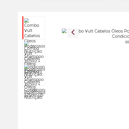
100ml
Cod:
V2023110319