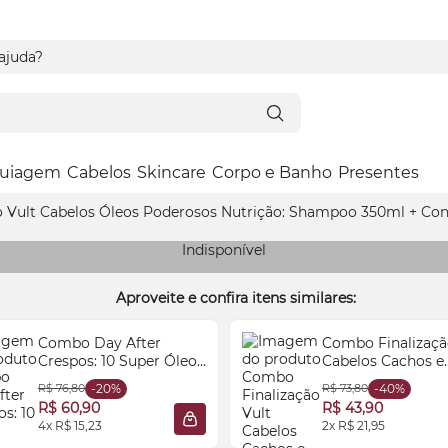
 ajuda?
uiagem
Cabelos
Skincare
Corpo e Banho
Presentes
Vult Cabelos Óleos Poderosos Nutrição: Shampoo 350ml + Con
Indisponível
Aproveite e confira itens similares:
Combo Day After
Combo Finalizaçã
Crespos: 10 Super Óleos
Cabelos Cachos e
90ml + Creme para
Crespos: Creme P
R$ 76,80
-20%
R$ 73,80
-40%
Pentear Ultra Nutritivo
Pentear 300ml + 
R$ 60,90
R$ 43,90
300ml
Definição 250g
4x R$ 15,23
2x R$ 21,95
 SACOLA
ADICIONAR À SACOLA