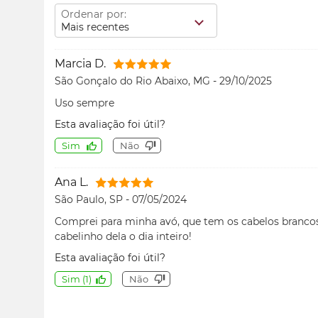
Ordenar por:
Mais recentes
Marcia D.
São Gonçalo do Rio Abaixo, MG
-
29/10/2025
Uso sempre
Esta avaliação foi útil?
Sim
Não
Ana L.
São Paulo, SP
-
07/05/2024
Comprei para minha avó, que tem os cabelos brancos,
cabelinho dela o dia inteiro!
Esta avaliação foi útil?
Sim
(
1
)
Não