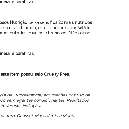
neral e parafina).
rosos Nutrição
deixa seus
fios 2x mais nutridos
² e âmbar dourado, este condicionador
sela a
o-os nutridos, macios e brilhosos.
Além disso:
neral e parafina);
.
 este item possui selo
Cruelty Free.
copia de Fluorescência) em mechas pós uso da
o sem agentes condicionantes. Resultados
 Poderosos Nutrição.
Amaranto, Girassol, Macadâmia e Monoi.