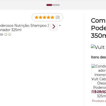
(2)
Comb
Pode
350m
Itens des
R$ 29,9
Produto s