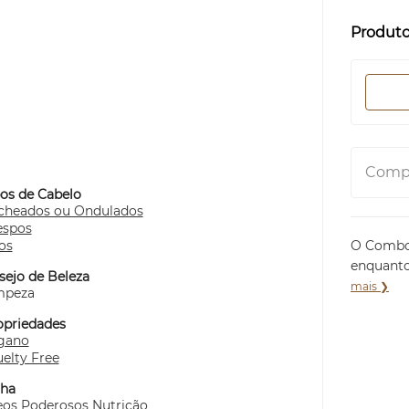
Produt
Compa
pos de Cabelo
cheados ou Ondulados
espos
os
O Combo 
enquanto
sejo de Beleza
mais ❯
mpeza
opriedades
gano
elty Free
nha
eos Poderosos Nutrição