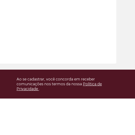
Ao se cadastrar, você concorda em receber
comunicações nos termos da nossa
Política de
Privacidade
.