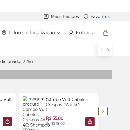
Meus Pedidos
Favoritos
Informar localização
Entrar
dicionador 325ml
o Vult
Combo Vult Cabelos
Crespos 4A a 4C:
ara
Shampoo 350ml +
R
Gel de
Condicionador 325ml
R$ 55,80
3x R$ 18,60
4
ADICIONAR À SACOLA
ADICIONAR À SACO