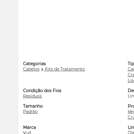
Categorias
Ti
Cabelos
Kits de Tratamento
Ca
Cr
Lis
Condição dos Fios
De
Resíduos
Li
Tamanho
Pr
Padrão
Ve
Cru
Marca
Li
Vult
Ól