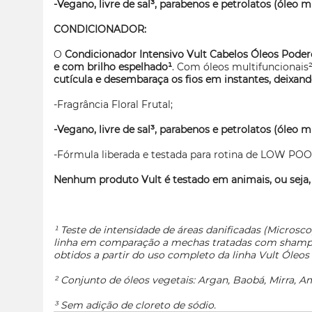
-Vegano, livre de sal³, parabenos e petrolatos (óleo mi
CONDICIONADOR:
O
Condicionador Intensivo
Vult Cabelos Óleos Pode
e com brilho espelhado¹
. Com óleos multifuncionais
cutícula e desembaraça os fios em instantes, deixand
-Fragrância Floral Frutal;
-Vegano, livre de sal³, parabenos e petrolatos (óleo mi
-Fórmula liberada e testada para rotina de LOW POO
Nenhum produto Vult é testado em animais, ou seja,
¹ Teste de intensidade de áreas danificadas (Micros
linha em comparação a mechas tratadas com shampo
obtidos a partir do uso completo da linha Vult Óleos
² Conjunto de óleos vegetais: Argan, Baobá, Mirra, 
³ Sem adição de cloreto de sódio.