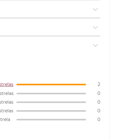
strelas
2
strelas
0
strelas
0
strelas
0
strela
0