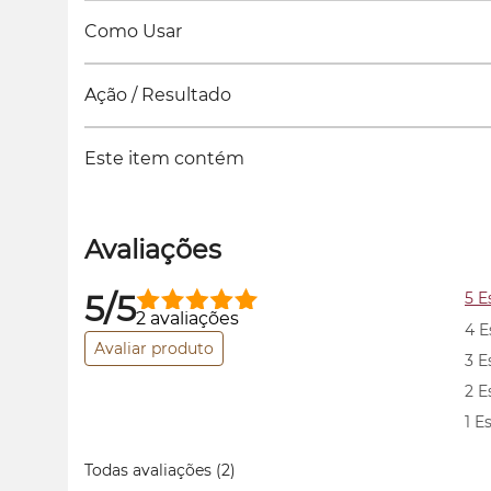
Como Usar
Ação / Resultado
Este item contém
Avaliações
5/5
5 E
2 avaliações
4 E
Avaliar produto
3 E
2 E
1 E
Todas avaliações
(2)