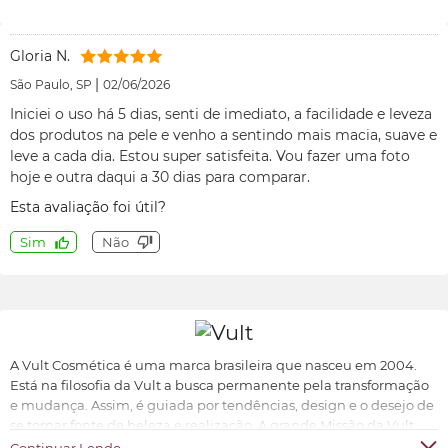
Gloria N.
|
São Paulo, SP
02/06/2026
Iniciei o uso há 5 dias, senti de imediato, a facilidade e leveza
dos produtos na pele e venho a sentindo mais macia, suave e
leve a cada dia. Estou super satisfeita. Vou fazer uma foto
hoje e outra daqui a 30 dias para comparar.
Esta avaliação foi útil?
Sim
Não
A Vult Cosmética é uma marca brasileira que nasceu em 2004.
Está na filosofia da Vult a busca permanente pela transformação
e mudança. Assim, é guiada por tendências, design e o desejo de
se tornar fonte de beleza e realização. A grande Missão da Vult
Cosmética é oferecer ao universo feminino a possibilidade de ter