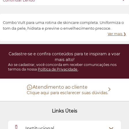
Continuar Lendo
produtos de beleza sofisticados, inovadores e acessíveis.
Transformar e valorizar a beleza e o bem-estar de cada indivíduo,
conforme suas características e preferências.
Combo Vult para uma rotina de skincare completa. Uniformiza o
tom da pele, hidrata e previne o envelhecimento precoce.
Ver mais ❯
Cadastre-se e confira conteúdos para te inspiram a voar
mais alto!
Ao se cadastrar, você concorda em receber comunicações nos
termos da nossa
Política de Privacidade
.
Atendimento ao cliente
Clique aqui para esclarecer suas dúvidas.
Links Úteis
Institucional