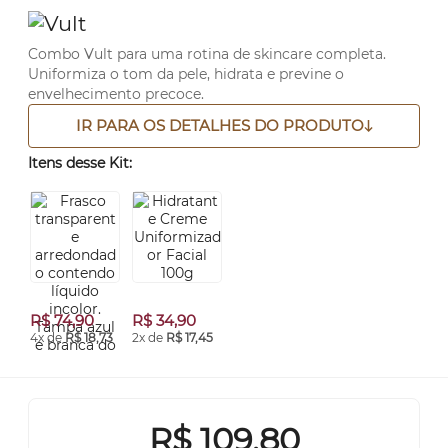
Combo Vult para uma rotina de skincare completa.
Uniformiza o tom da pele, hidrata e previne o
envelhecimento precoce.
IR PARA OS DETALHES DO PRODUTO
Itens desse Kit:
R$ 74,90
R$ 34,90
4x de
R$ 18,73
2x de
R$ 17,45
R$
109,80